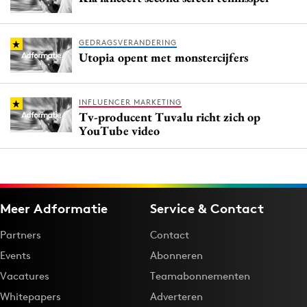
GEDRAGSVERANDERING
Utopia opent met monstercijfers
INFLUENCER MARKETING
Tv-producent Tuvalu richt zich op
YouTube video
Meer Adformatie
Service & Contact
Partners
Contact
Events
Abonneren
Vacatures
Teamabonnementen
Whitepapers
Adverteren