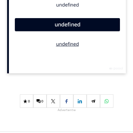
Bureaus
Campagnes
Carriere
Contentmarketing
Craft
Customer Experience
Data & Insights
Design
Digital transformation
Diversiteit
Effectiviteit
0
0
Gedragsverandering
Advertentie
Influencer marketing
Interne communicatie
Martech