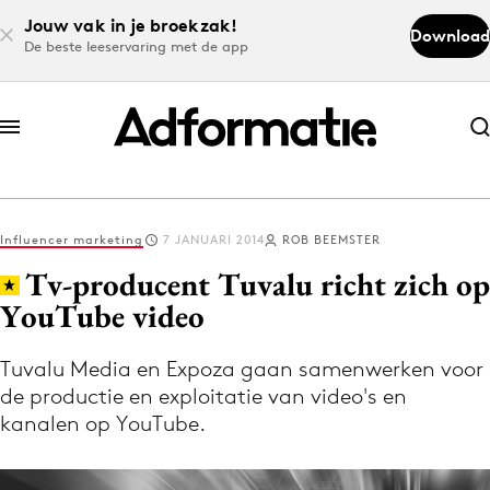
Jouw vak in je broekzak!
Download
De beste leeservaring met de app
Abonneer nu
Abonneer nu
Influencer marketing
7 JANUARI 2014
ROB BEEMSTER
Log in
Tv-producent Tuvalu richt zich op
YouTube video
Download de app
Volg het laatste nieuws via de Adformatie
Tuvalu Media en Expoza gaan samenwerken voor
de productie en exploitatie van video's en
Nieuws app
kanalen op YouTube.