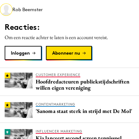
Media
Rob Beemster
Merkstrategie
Reacties:
PR
Programmatic
Om een reactie achter te laten is een account vereist.
Purpose Marketing
Inloggen
Abonneer nu
Reputatie & crisis
CUSTOMER EXPERIENCE
Hoofdredacteuren publiekstijdschriften
willen eigen vereniging
CONTENTMARKETING
'Sanoma staat sterk in strijd met De Mol'
INFLUENCER MARKETING
Kia lanceert second screen tennisspel