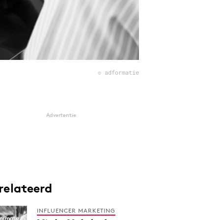
© adformatie
Advertentie
relateerd
INFLUENCER MARKETING