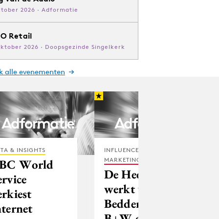
ktober 2026 · Adformatie
O Retail
oktober 2026 · Doopsgezinde Singelkerk
jk alle evenementen
TA & INSIGHTS
INFLUENCER
MARKETING
BC World
De Heeren
ervice
werkt voor
erkiest
Beddenmarkt,
nternet
B+W en