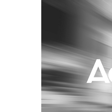
Carriere
Effectiviteit
Contentmarketing
Gedragsverand
Craft
Influencer mar
Customer Experience
Interne commu
Data & Insights
Martech