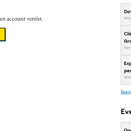
Da
een account vereist.
Sti
Cli
Gr
Vor
Ex
pe
Sti
Bekij
Ev
Da