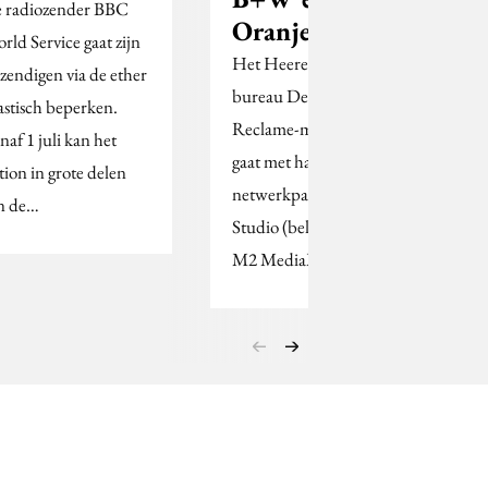
 radiozender BBC
Oranjewoud
rld Service gaat zijn
Het Heerenveense
tzendigen via de ether
bureau De Heeren
astisch beperken.
Reclame-marketing
naf 1 juli kan het
gaat met haar drie
ation in grote delen
netwerkpartners Z!-
n de…
Studio (below-the-line),
M2 MediaMakelaars…