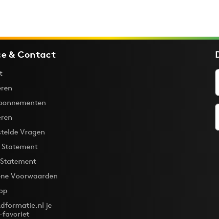
ce & Contact
t
ren
bonnementen
eren
stelde Vragen
y Statement
 Statement
ne Voorwaarden
pp
dformatie.nl je
-favoriet