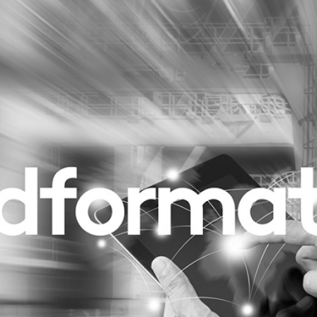
Programmatic
ering
Purpose Marketing
keting
Reputatie & crisis
nicatie