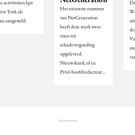
e activiteiten kpe
De
Het nieuwste nummer
New York als
Wo
van NetGeneration
au aangesteld.
ui
heeft deze week twee
dr
eisen tot
Va
schadevergoeding
st
opgeleverd.
va
Nieuwsbank.nl en
Privé-hoofdredacteur…
Advertentie