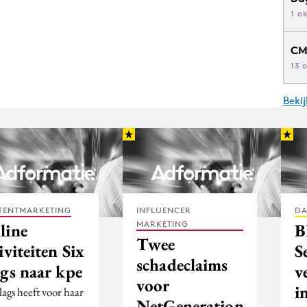
1 o
CM
13 
Beki
TENTMARKETING
INFLUENCER
DA
MARKETING
line
B
Twee
iviteiten Six
S
schadeclaims
ags naar kpe
v
voor
i
lags heeft voor haar
NetGeneration