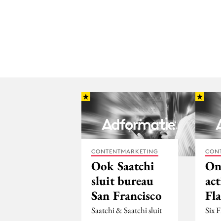
CONTENTMARKETING
CON
Ook Saatchi
On
sluit bureau
act
San Francisco
Fl
Saatchi & Saatchi sluit
Six F