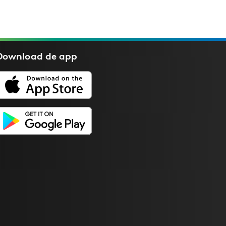
Download de
app