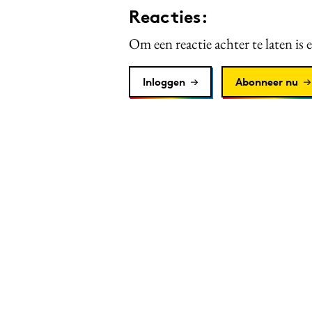
Reacties:
Om een reactie achter te laten is 
Inloggen
Abonneer nu