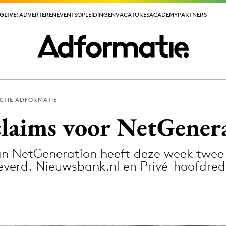
GLIVE!
GLIVE!
ADVERTEREN
ADVERTEREN
EVENTS
EVENTS
OPLEIDINGEN
OPLEIDINGEN
VACATURES
VACATURES
ACADEMY
ACADEMY
PARTNERS
PARTNERS
CTIE ADFORMATIE
ieuws app
laims voor NetGener
 NetGeneration heeft deze week twee 
everd. Nieuwsbank.nl en Privé-hoofdre
Media
ormation
Merkstrategie
PR