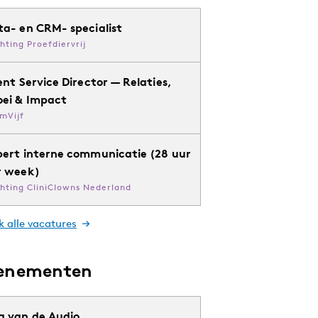
ta- en CRM- specialist
chting Proefdiervrij
ent Service Director — Relaties,
oei & Impact
mVijf
pert interne communicatie (28 uur
r week)
chting CliniClowns Nederland
k alle vacatures
enementen
g van de Audio