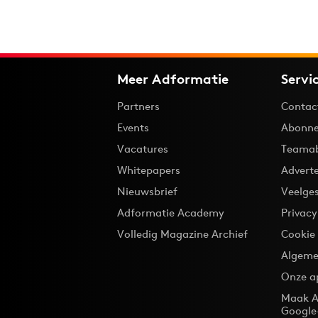
Meer Adformatie
Servi
Partners
Contac
Events
Abonne
Vacatures
Teama
Whitepapers
Advert
Nieuwsbrief
Veelge
Adformatie Academy
Privac
Volledig Magazine Archief
Cookie
Algeme
Onze a
Maak A
Google