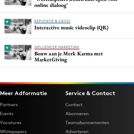
online dialoog’
REPUTATIE & CRISIS
Interactive music videoclip (QR)
INFLUENCER MARKETING
Bouw aan je Merk Karma met
MarketGiving
Meer Adformatie
Service & Contact
Partners
Contact
Events
Abonneren
Vacatures
Teamabonnementen
Whitepapers
Adverteren