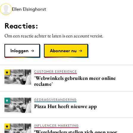
Media
Ellen Elsinghorst
Merkstrategie
Reacties:
PR
Programmatic
Om een reactie achter te laten is een account vereist.
Purpose Marketing
Inloggen
Abonneer nu
Reputatie & crisis
CUSTOMER EXPERIENCE
`Webwinkels gebruiken meer online
reclame`
GEDRAGSVERANDERING
Pizza Hut heeft nieuwe app
INFLUENCER MARKETING
‘Wereldspelers stellen zich open voor