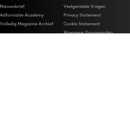
Nieuwsbrief
Veelgestelde Vragen
Adformatie Academy
Privacy Statement
Volledig Magazine Archief
Cookie Statement
Algemene Voorwaarden
Onze app
Maak Adformatie.nl je
Google-favoriet
Privacyinstellingen
Download de
Adformatie Nieuws App