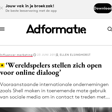
Jouw vak in je broekzak!
Download
De beste leeservaring met de app
Abonneer nu
Abonneer nu
Influencer marketing
23 JUNI 2011
ELLEN ELSINGHORST
Log in
‘Wereldspelers stellen zich open
voor online dialoog’
Download de app
Volg het laatste nieuws via de Adformatie
Vooraanstaande internationale ondernemingen
zoals Shell maken in toenemende mate gebruik
Nieuws app
van sociale media om in contact te treden met…