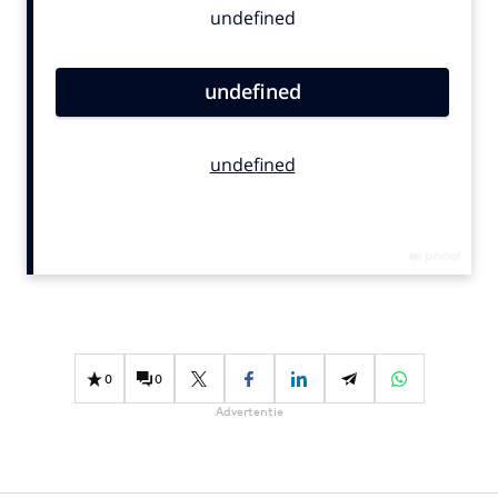
Bureaus
Campagnes
Carriere
Contentmarketing
Craft
Customer Experience
Data & Insights
Design
Digital transformation
Diversiteit
Effectiviteit
0
0
Gedragsverandering
Advertentie
Influencer marketing
Interne communicatie
Martech