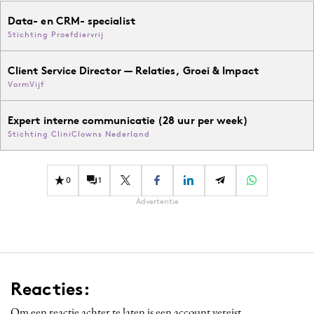
Data- en CRM- specialist
Stichting Proefdiervrij
Client Service Director — Relaties, Groei & Impact
VormVijf
Expert interne communicatie (28 uur per week)
Stichting CliniClowns Nederland
0
1
Advertentie
Reacties:
Om een reactie achter te laten is een account vereist.