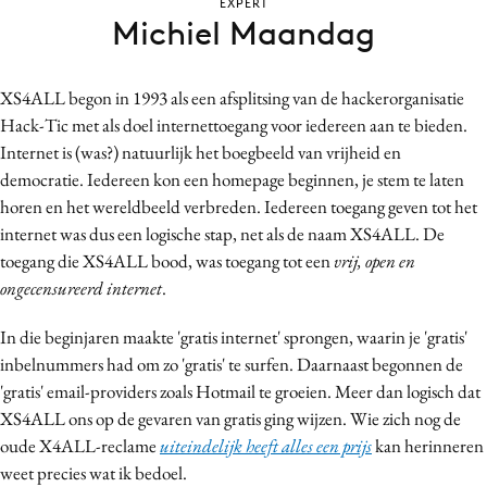
EXPERT
Bureaus
Michiel Maandag
Campagnes
Carriere
XS4ALL begon in 1993 als een afsplitsing van de hackerorganisatie
Contentmarketing
Hack-Tic met als doel internettoegang voor iedereen aan te bieden.
Internet is (was?) natuurlijk het boegbeeld van vrijheid en
Craft
democratie. Iedereen kon een homepage beginnen, je stem te laten
Customer Experience
horen en het wereldbeeld verbreden. Iedereen toegang geven tot het
Data & Insights
internet was dus een logische stap, net als de naam XS4ALL. De
Design
toegang die XS4ALL bood, was toegang tot een
vrij, open en
Digital transformation
ongecensureerd internet
.
Diversiteit
In die beginjaren maakte 'gratis internet' sprongen, waarin je 'gratis'
Effectiviteit
inbelnummers had om zo 'gratis' te surfen. Daarnaast begonnen de
Gedragsverandering
'gratis' email-providers zoals Hotmail te groeien. Meer dan logisch dat
Influencer marketing
XS4ALL ons op de gevaren van gratis ging wijzen. Wie zich nog de
oude X4ALL-reclame
uiteindelijk heeft alles een prijs
kan herinneren
Interne communicatie
weet precies wat ik bedoel.
Martech