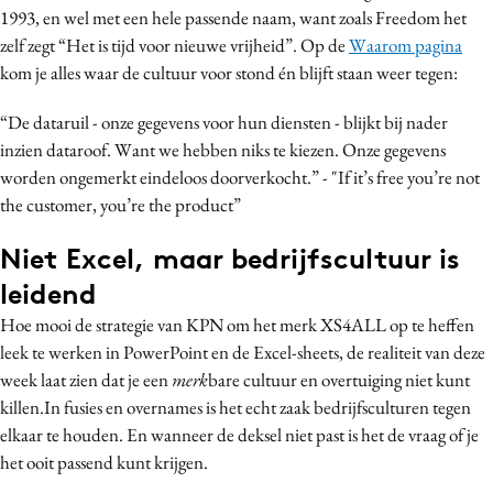
1993, en wel met een hele passende naam, want zoals Freedom het
zelf zegt “Het is tijd voor nieuwe vrijheid”. Op de
Waarom pagina
kom je alles waar de cultuur voor stond én blijft staan weer tegen:
“De dataruil - onze gegevens voor hun diensten - blijkt bij nader
inzien dataroof. Want we hebben niks te kiezen. Onze gegevens
worden ongemerkt eindeloos doorverkocht.” - "If it’s free you’re not
the customer, you’re the product”
Niet Excel, maar bedrijfscultuur is
leidend
Hoe mooi de strategie van KPN om het merk XS4ALL op te heffen
leek te werken in PowerPoint en de Excel-sheets, de realiteit van deze
week laat zien dat je een
merk
bare cultuur en overtuiging niet kunt
killen.In fusies en overnames is het echt zaak bedrijfsculturen tegen
elkaar te houden. En wanneer de deksel niet past is het de vraag of je
het ooit passend kunt krijgen.