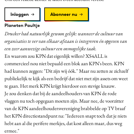
Inloggen
Abonneer nu
Planeten Paultje
Drucker had natuurlijk gewoon gelijk: wanneer de cultuur van
organisaties te ver van elkaar afstaan is integreren én opgeven van
een zeer aanwezige cultuur een onmogelijke taak.
En waarom zou KPN dat eigenlijk willen? XS4ALL is
commercieel nou niet bepaald een blok aan KPN's been. KPN
had kunnen zeggen: "Dit zijn wij óók." Maar nu zetten ze zichzelf
publiekelijk te kijk als een bedrijf dat niet met zijn assets om weet
te gaan. Het merk KPN krijgt hierdoor een stevige knauw.
Je zou denken dat bij de aandeelhouders van KPN de rode
vlaggen nu toch opgegaan moeten zijn. Maar nee, de voorzitter
van de KPN aandeelhoudersvereniging brabbelde op TV braaf
het KPN directiestandpunt na: "Iedereen snapt toch dat je niets
hebt aan al die perifere merkjes, dat kost alleen maar, dus weg
ermee."