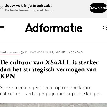
Jouw vak in je broekzak!
Download
De beste leeservaring met de app
Abonneer nu
Abonneer nu
Merkstrategie
13 NOVEMBER 2019
MICHIEL MAANDAG
Log in
De cultuur van XS4ALL is sterker
dan het strategisch vermogen van
KPN
Download de app
Volg het laatste nieuws via de Adformatie
Sterke merken gebaseerd op een merkbare
Nieuws app
cultuur én overtuiging zijn niet kapot te krijgen.