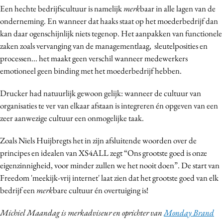
Een hechte bedrijfscultuur is namelijk
merk
baar in alle lagen van de
onderneming. En wanneer dat haaks staat op het moederbedrijf dan
kan daar ogenschijnlijk niets tegenop. Het aanpakken van functionele
zaken zoals vervanging van de managementlaag, sleutelposities en
processen... het maakt geen verschil wanneer medewerkers
emotioneel geen binding met het moederbedrijf hebben.
Drucker had natuurlijk gewoon gelijk: wanneer de cultuur van
organisaties te ver van elkaar afstaan is integreren én opgeven van een
zeer aanwezige cultuur een onmogelijke taak.
Zoals Niels Huijbregts het in zijn afsluitende woorden over de
principes en idealen van XS4ALL zegt “
Ons grootste goed is onze
eigenzinnigheid, voor minder zullen we het nooit doen”. De start van
Freedom 'meekijk-vrij internet' laat zien dat het grootste goed van elk
bedrijf een
merk
bare cultuur én overtuiging is!
Michiel Maandag is merkadviseur en oprichter van
Monday Brand