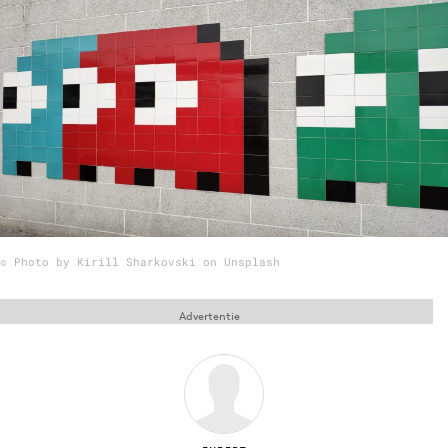
Menu
Home
9 sept: GenAI-training
12 nov: MarketingLive!
Adverteren
Events
© Photo by Kirill Sharkovski on Unsplash
Opleidingen
Vacatures
Advertentie
Academy
Partners
Topics
Artificial Intelligence