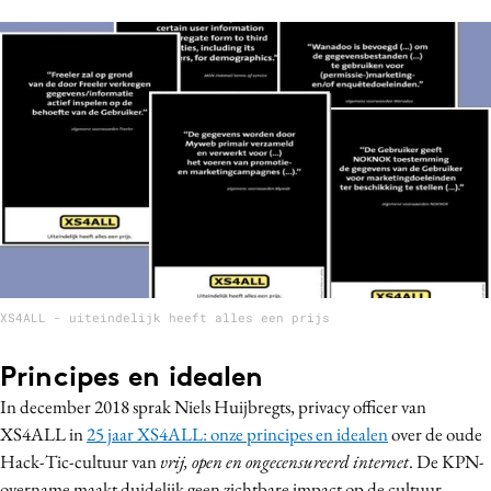
Media
Merkstrategie
PR
Programmatic
Purpose Marketing
Reputatie & crisis
XS4ALL - uiteindelijk heeft alles een prijs
Principes en idealen
In december 2018 sprak
Niels Huijbregts, privacy officer van
XS4ALL in
25 jaar XS4ALL: onze principes en idealen
over
de oude
Hack-Tic-cultuur van
vrij, open en ongecensureerd internet
. De KPN-
overname maakt duidelijk geen zichtbare impact op de cultuur.