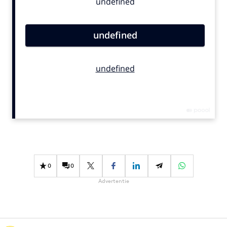
Bureaus
Campagnes
Carriere
Contentmarketing
Craft
Customer Experience
Data & Insights
Design
Digital transformation
Diversiteit
Effectiviteit
0
0
Gedragsverandering
Advertentie
Influencer marketing
Interne communicatie
Martech