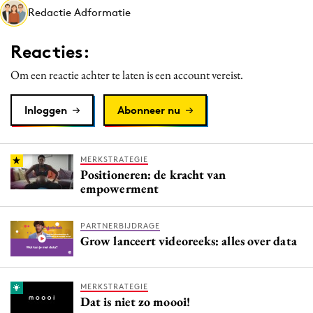
Redactie Adformatie
Media
Merkstrategie
Reacties:
PR
Om een reactie achter te laten is een account vereist.
Programmatic
Purpose Marketing
Inloggen
Abonneer nu
Reputatie & crisis
MERKSTRATEGIE
Positioneren: de kracht van
empowerment
PARTNERBIJDRAGE
Grow lanceert videoreeks: alles over data
MERKSTRATEGIE
Dat is niet zo moooi!