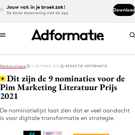
Jouw vak in je broekzak!
Download
De beste leeservaring met de app
Abonneer nu
Abonneer nu
Merkstrategie
7 OKTOBER 2021
REDACTIE ADFORMATIE
Log in
Dit zijn de 9 nominaties voor de
Pim Marketing Literatuur Prijs
2021
Download de app
Volg het laatste nieuws via de Adformatie
De nominatielijst laat zien dat er veel aandacht
Nieuws app
is voor digitale transformatie en strategie.