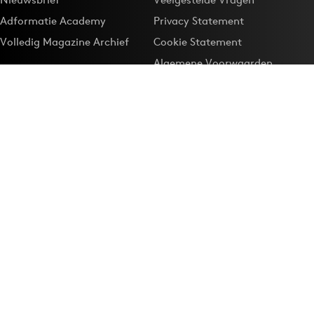
Adformatie Academy
Privacy Statement
Volledig Magazine Archief
Cookie Statement
Algemene Voorwaarden
Onze app
Maak Adformatie.nl je
Google-favoriet
Privacyinstellingen
Download de
Adformatie Nieuws App