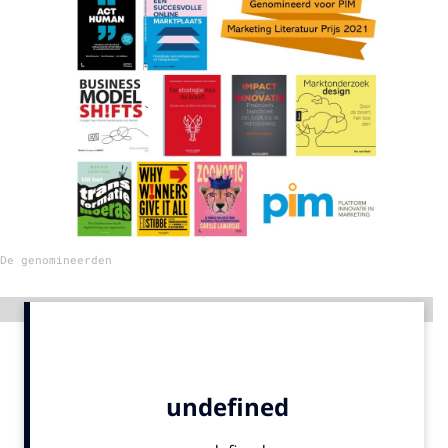
Menu
Home
9 sept: GenAI-training
12 nov: MarketingLive!
Adverteren
Events
De genomineerden
Opleidingen
Vacatures
Advertentie
Academy
Partners
Topics
Artificial Intelligence