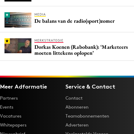
MEDIA
De balans van de radio(sport)zomer
MERKSTRATEGIE
Dorkas Koenen (Rabobank): ‘Marketeers
moeten littekens oplopen’
Meer Adformatie
Service & Contact
Partners
Contact
Events
Abonneren
Vacatures
Teamabonnementen
Whitepapers
Adverteren
Nieuwsbrief
Veelgestelde Vragen