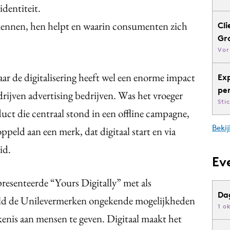
identiteit.
ennen, hen helpt en waarin consumenten zich
Cli
Gr
Vor
ar de digitalisering heeft wel een enorme impact
Ex
pe
rijven advertising bedrijven. Was het vroeger
Sti
ct die centraal stond in een offline campagne,
Bekij
peld aan een merk, dat digitaal start en via
id.
Ev
esenteerde “Yours Digitally” met als
Da
eld de Unilevermerken ongekende mogelijkheden
1 o
nis aan mensen te geven. Digitaal maakt het