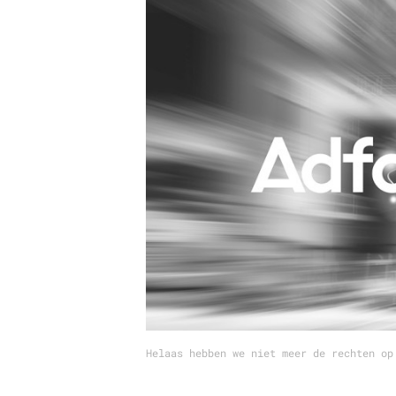
Carriere
Effectiviteit
Contentmarketing
Gedragsverand
Craft
Influencer mar
Customer Experience
Interne commu
Data & Insights
Martech
Helaas hebben we niet meer de rechten op