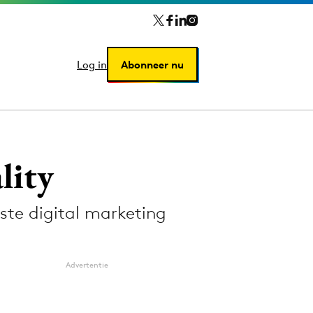
Log in
Log in
Abonneer nu
Abonneer nu
lity
ste digital marketing
Advertentie