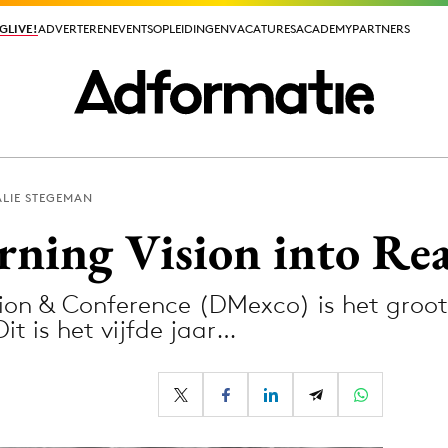
GLIVE!
GLIVE!
ADVERTEREN
ADVERTEREN
EVENTS
EVENTS
OPLEIDINGEN
OPLEIDINGEN
VACATURES
VACATURES
ACADEMY
ACADEMY
PARTNERS
PARTNERS
LIE STEGEMAN
ieuws app
ning Vision into Rea
tion & Conference (DMexco) is het groot
t is het vijfde jaar…
Media
ormation
Merkstrategie
PR