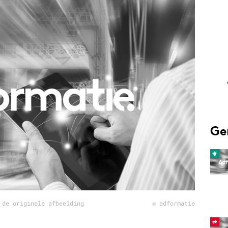
Programmatic
ering
Purpose Marketing
keting
Reputatie & crisis
nicatie
Ge
 de originele afbeelding
© adformatie