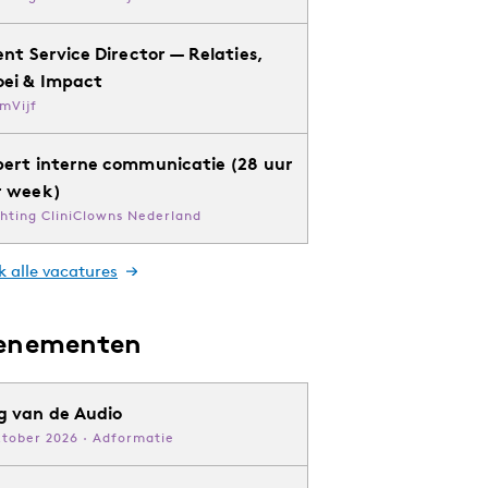
ent Service Director — Relaties,
oei & Impact
mVijf
pert interne communicatie (28 uur
r week)
chting CliniClowns Nederland
k alle vacatures
enementen
g van de Audio
ktober 2026 · Adformatie