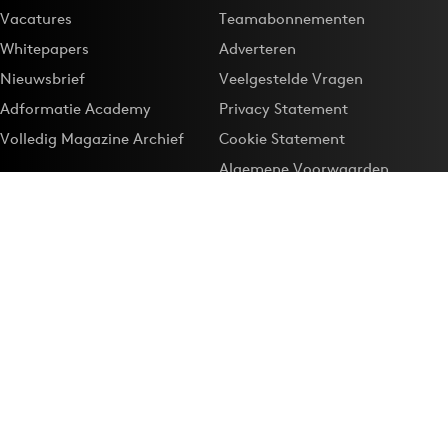
Vacatures
Teamabonnementen
Whitepapers
Adverteren
Nieuwsbrief
Veelgestelde Vragen
Adformatie Academy
Privacy Statement
Volledig Magazine Archief
Cookie Statement
Algemene Voorwaarden
Onze app
Maak Adformatie.nl je
Google-favoriet
Privacyinstellingen
Download de
Adformatie Nieuws App