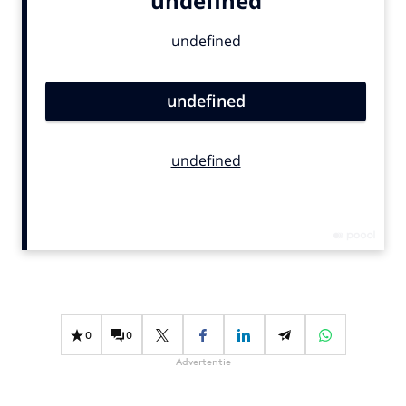
Bureaus
Campagnes
Carriere
Contentmarketing
Craft
Customer Experience
Data & Insights
Design
Digital transformation
Diversiteit
Effectiviteit
Gedragsverandering
0
0
Influencer marketing
Advertentie
Interne communicatie
Martech