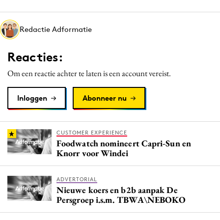
Media
Merkstrategie
Redactie Adformatie
PR
Reacties:
Programmatic
Purpose Marketing
Om een reactie achter te laten is een account vereist.
Reputatie & crisis
Inloggen
Abonneer nu
CUSTOMER EXPERIENCE
Foodwatch nomineert Capri-Sun en
Knorr voor Windei
ADVERTORIAL
Nieuwe koers en b2b aanpak De
Persgroep i.s.m. TBWA\NEBOKO