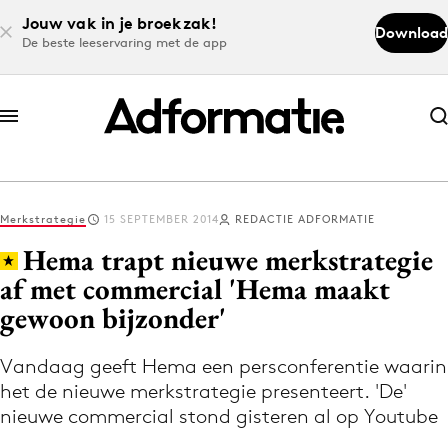
Jouw vak in je broekzak!
Download
De beste leeservaring met de app
Abonneer nu
Abonneer nu
Merkstrategie
15 SEPTEMBER 2014
REDACTIE ADFORMATIE
Log in
Hema trapt nieuwe merkstrategie
af met commercial 'Hema maakt
gewoon bijzonder'
Download de app
Volg het laatste nieuws via de Adformatie
Vandaag geeft Hema een persconferentie waarin
Nieuws app
het de nieuwe merkstrategie presenteert. 'De'
nieuwe commercial stond gisteren al op Youtube