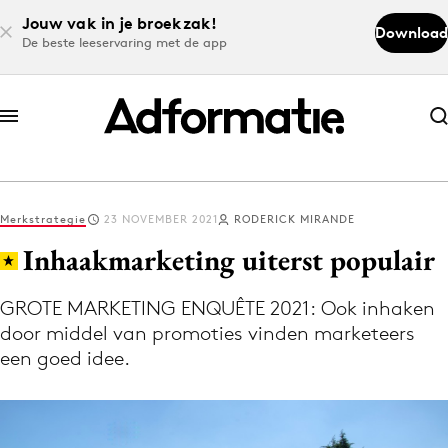
Jouw vak in je broekzak!
Download
De beste leeservaring met de app
Abonneer nu
Abonneer nu
Merkstrategie
23 NOVEMBER 2021
RODERICK MIRANDE
Log in
Inhaakmarketing uiterst populair
GROTE MARKETING ENQUÊTE 2021: Ook inhaken
Download de app
door middel van promoties vinden marketeers
Volg het laatste nieuws via de Adformatie
een goed idee.
Nieuws app