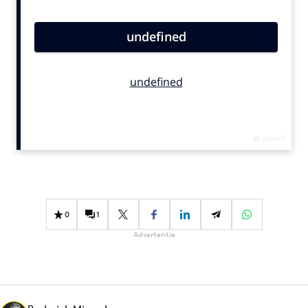
Bureaus
Campagnes
Carriere
Contentmarketing
Craft
Customer Experience
Data & Insights
Design
Digital transformation
Diversiteit
0
1
Effectiviteit
Advertentie
Gedragsverandering
Influencer marketing
Interne communicatie
Martech