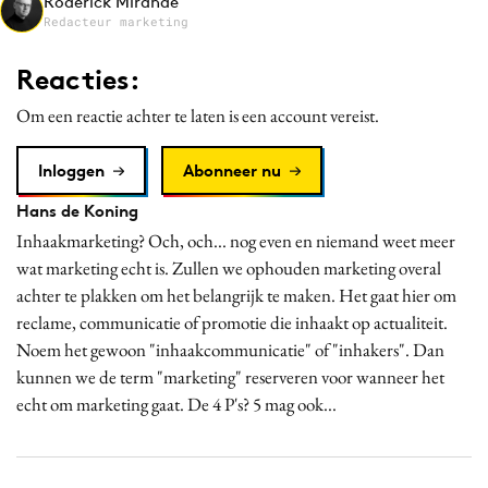
Roderick Mirande
Media
Redacteur marketing
Merkstrategie
Reacties:
PR
Om een reactie achter te laten is een account vereist.
Programmatic
Purpose Marketing
Inloggen
Abonneer nu
Reputatie & crisis
Hans de Koning
Inhaakmarketing? Och, och... nog even en niemand weet meer
wat marketing echt is. Zullen we ophouden marketing overal
achter te plakken om het belangrijk te maken. Het gaat hier om
reclame, communicatie of promotie die inhaakt op actualiteit.
Noem het gewoon "inhaakcommunicatie" of "inhakers". Dan
kunnen we de term "marketing" reserveren voor wanneer het
echt om marketing gaat. De 4 P's? 5 mag ook...