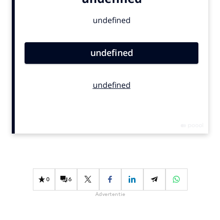
Bureaus
Campagnes
Carriere
Contentmarketing
Craft
Customer Experience
Data & Insights
Design
Digital transformation
Diversiteit
Effectiviteit
Gedragsverandering
0
6
Influencer marketing
Advertentie
Interne communicatie
Martech