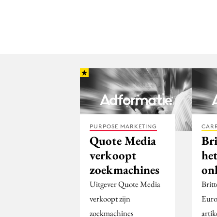
PURPOSE MARKETING
CARR
Quote Media
Br
verkoopt
he
zoekmachines
on
Uitgever Quote Media
Brit
verkoopt zijn
Euro
zoekmachines
artik