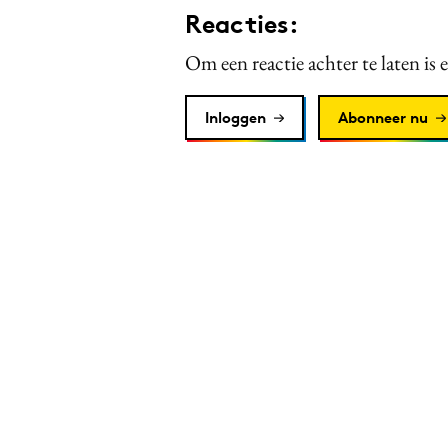
Reacties:
Om een reactie achter te laten is 
Inloggen
Abonneer nu