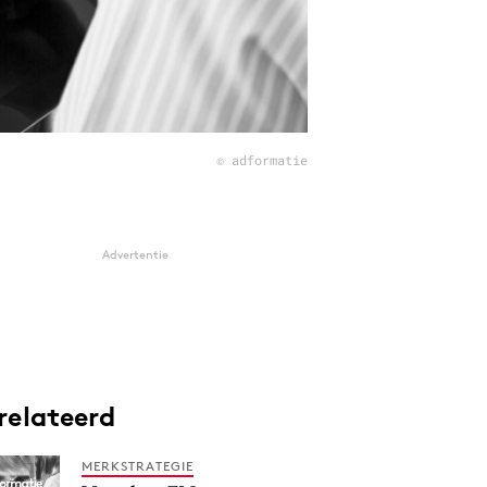
© adformatie
Advertentie
relateerd
MERKSTRATEGIE