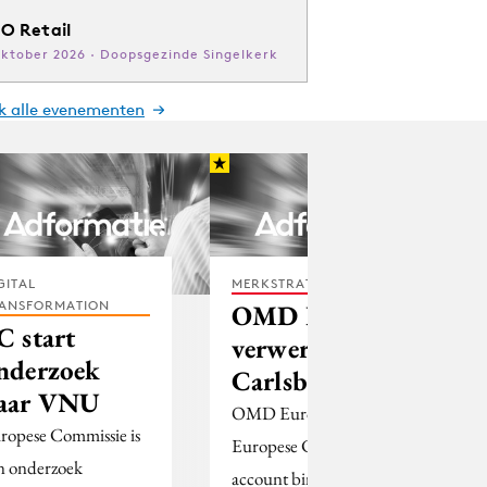
O Retail
oktober 2026 · Doopsgezinde Singelkerk
jk alle evenementen
GITAL
MERKSTRATEGIE
ANSFORMATION
OMD Europe
C start
verwerft
nderzoek
Carlsberg
aar VNU
OMD Europe heeft het
ropese Commissie is
Europese Carlsberg-
n onderzoek
account binnengehaald.