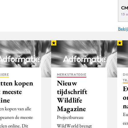
CM
13 
Beki
IERE
MERKSTRATEGIE
DI
TR
itten kopen
Nieuw
E
t meeste
tijdschrift
o
line
Wildlife
n
Magazine
ten kopen van alle
Eu
peanen de meeste
Projectbureau
ee
elen online. Dit
WildWorld brengt