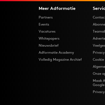
Meer Adformatie
Servi
Partners
Contac
Events
Abonne
Vacatures
Teama
Whitepapers
Advert
Nieuwsbrief
Veelge
Adformatie Academy
Privac
Volledig Magazine Archief
Cookie
Algeme
Onze a
Maak A
Google
Privacy