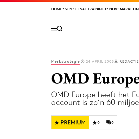
HOME
HOME
9 SEPT: GENAI-TRAINING
9 SEPT: GENAI-TRAINING
12 NOV: MARKETIN
12 NOV: MARKETIN
Merkstrategie
24 APRIL 2005
REDACTIE
Volg het laatste nieuws via de Adformatie N
OMD Europe 
OMD Europe heeft het E
Topics
account is zo’n 60 miljoe
Artificial Intelligence
Design
Bureaus
Digital transf
PREMIUM
0
0
Campagnes
Diversiteit