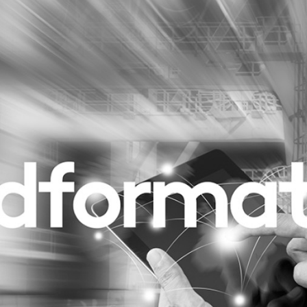
Programmatic
ering
Purpose Marketing
keting
Reputatie & crisis
nicatie