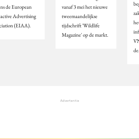
be
ens de European
vanaf 3 mei het nieuwe
za
ractive Advertising
tweemaandelijkse
he
ciation (EIAA).
tijdschrift 'Wildlife
in
Magazine' op de markt.
VN
d
Advertentie