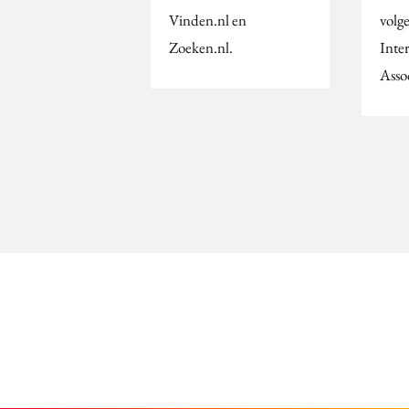
Vinden.nl en
volg
Zoeken.nl.
Inte
Asso