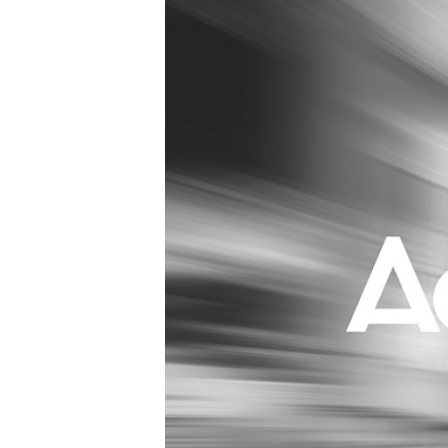
Carriere
Effectiviteit
Contentmarketing
Gedragsverand
Craft
Influencer mar
Customer Experience
Interne commu
Data & Insights
Martech