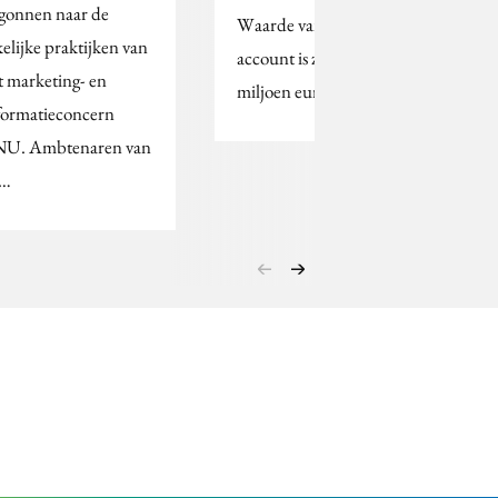
gonnen naar de
Waarde van het
kelijke praktijken van
account is zo’n 60
t marketing- en
miljoen euro.
formatieconcern
U. Ambtenaren van
e…