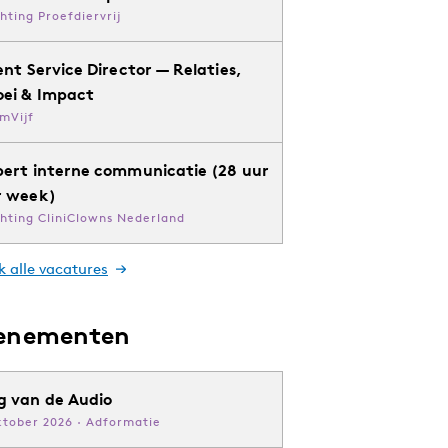
chting Proefdiervrij
ent Service Director — Relaties,
oei & Impact
mVijf
pert interne communicatie (28 uur
r week)
chting CliniClowns Nederland
k alle vacatures
enementen
g van de Audio
ktober 2026 · Adformatie