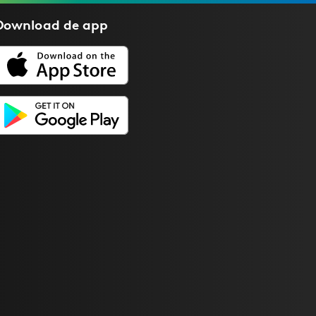
Download de
app