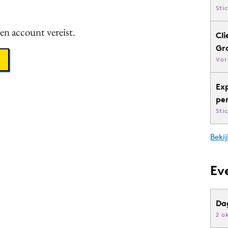
Sti
een account vereist.
Cli
Gr
Vor
Ex
pe
Sti
Bekij
Ev
Da
2 o