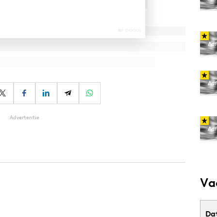
Advertentie
Va
Da