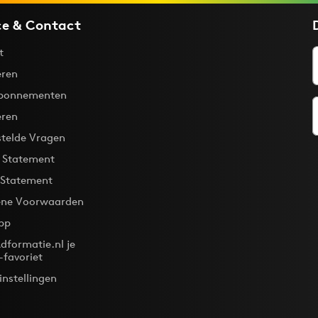
ce & Contact
t
ren
bonnementen
eren
stelde Vragen
y Statement
 Statement
ne Voorwaarden
pp
dformatie.nl je
-favoriet
instellingen