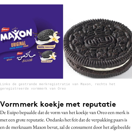
Media
Merkstrategie
PR
Programmatic
Purpose Marketing
Reputatie & crisis
Links de gestrande merkregistratie van Maxon, rechts het
geregistreerde vormmerk van Oreo
Vormmerk koekje met reputatie
De Euipo bepaalde dat de vorm van het koekje van Oreo een merk is
met een grote reputatie. Ondanks het feit dat de verpakking paars is
en de merknaam Maxon bevat, zal de consument door het afgebeelde