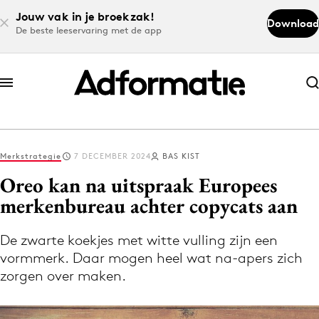
Jouw vak in je broekzak!
Download
De beste leeservaring met de app
Abonneer nu
Abonneer nu
Merkstrategie
7 DECEMBER 2024
BAS KIST
Log in
Oreo kan na uitspraak Europees
merkenbureau achter copycats aan
Download de app
Volg het laatste nieuws via de Adformatie
De zwarte koekjes met witte vulling zijn een
vormmerk. Daar mogen heel wat na-apers zich
Nieuws app
zorgen over maken.