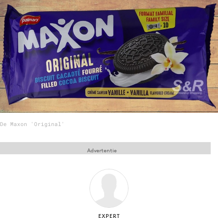
Menu
Home
9 sept: GenAI-training
12 nov: MarketingLive!
Adverteren
Events
De Maxon 'Original'
Opleidingen
Vacatures
Advertentie
Academy
Partners
Topics
Artificial Intelligence
EXPERT