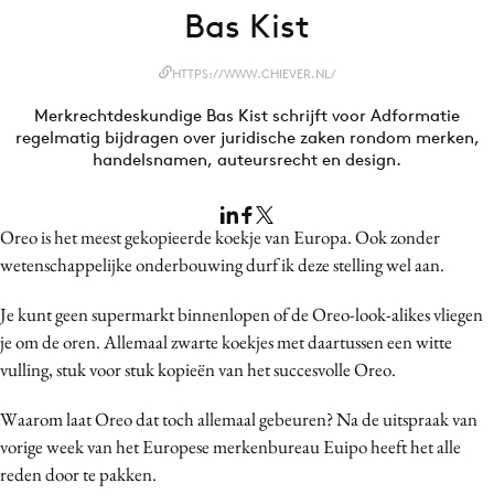
Bas Kist
Bureaus
Campagnes
HTTPS://WWW.CHIEVER.NL/
Carriere
Merkrechtdeskundige Bas Kist schrijft voor Adformatie
Contentmarketing
regelmatig bijdragen over juridische zaken rondom merken,
Craft
handelsnamen, auteursrecht en design.
Customer Experience
Data & Insights
Oreo is het meest gekopieerde koekje van Europa. Ook zonder
Design
wetenschappelijke onderbouwing durf ik deze stelling wel aan.
Digital transformation
Je kunt geen supermarkt binnenlopen of de Oreo-look-alikes vliegen
Diversiteit
je om de oren. Allemaal zwarte koekjes met daartussen een witte
Effectiviteit
vulling, stuk voor stuk kopieën van het succesvolle Oreo.
Gedragsverandering
Waarom laat Oreo dat toch allemaal gebeuren? Na de uitspraak van
Influencer marketing
vorige week van het Europese merkenbureau Euipo heeft het alle
Interne communicatie
reden door te pakken.
Martech