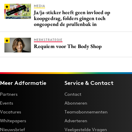
MEDIA
Ja/ja-sticker heeft geen invloed op
koopgedrag, folders gingen toch
ongeopend de prullenbak in
MERKSTRATEGIE
Requiem voor The Body Shop
Meer Adformatie
Service & Contact
Partners
Contact
Events
Abonneren
Vacatures
Teamabonnementen
Whitepapers
Adverteren
Nieuwsbrief
Veelgestelde Vragen