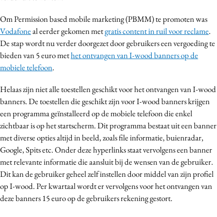
Media
Om Permission based mobile marketing (PBMM) te promoten was
Merkstrategie
Vodafone
al eerder gekomen met
gratis content in ruil voor reclame
.
PR
De stap wordt nu verder doorgezet door gebruikers een vergoeding te
Programmatic
bieden van 5 euro met
het ontvangen van I-wood banners op de
mobiele telefoon
.
Purpose Marketing
Reputatie & crisis
Helaas zijn niet alle toestellen geschikt voor het ontvangen van I-wood
banners. De toestellen die geschikt zijn voor I-wood banners krijgen
een programma geïnstalleerd op de mobiele telefoon die enkel
zichtbaar is op het startscherm. Dit programma bestaat uit een banner
met diverse opties altijd in beeld, zoals file informatie, buienradar,
Google, Spits etc. Onder deze hyperlinks staat vervolgens een banner
met relevante informatie die aansluit bij de wensen van de gebruiker.
Dit kan de gebruiker geheel zelf instellen door middel van zijn profiel
op I-wood. Per kwartaal wordt er vervolgens voor het ontvangen van
deze banners 15 euro op de gebruikers rekening gestort.