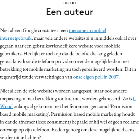
EXPERT
Bureaus
Een auteur
Campagnes
Carriere
Niet alleen Google constateert een
toename in mobiel
Contentmarketing
internetgebruik
, maar vele andere websites zijn inmiddels ook al over
Craft
gegaan naar een gebruiksvriendelijkere website voor mobiele
Customer Experience
gebruikers. Het lijkt er toch op dat de belofte die lang geleden
gemaakt is door de telefoon providers over de mogelijkheden met
Data & Insights
betrekking tot mobile marketing nu toch gerealiseerd worden. Dit in
Design
tegenstrijd tot de verwachtingen van
onze eigen poll in 2007
.
Digital transformation
Diversiteit
Niet alleen de vele websites worden aangepast, maar ook andere
toepassingen met betrekking tot Internet worden gelanceerd. Zo is
I-
Effectiviteit
Wood
onlangs al gekomen met het fenomeen genaamd 'Permission
Gedragsverandering
based mobile marketing'. Permission based mobile marketing houdt
Influencer marketing
in dat de afnemer (lees: consument) bepaald of hij wel of geen reclame
Interne communicatie
ontvangt op zijn telefoon. Reden genoeg om deze mogelijkheid eens
Martech
verder uit te lichten?