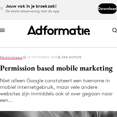
Jouw vak in je broekzak!
Download
De beste leeservaring met de app
Abonneer nu
Abonneer nu
Merkstrategie
16 SEPTEMBER 2008
EEN AUTEUR
Log in
Permission based mobile marketing
Niet alleen Google constateert een toename in
Download de app
mobiel internetgebruik, maar vele andere
Volg het laatste nieuws via de Adformatie
websites zijn inmiddels ook al over gegaan naar
Nieuws app
een…