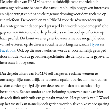
De gebruiker van PBMM heeft dus duidelijk twee voordelen: hij
ontvangt relevante banners die aansluiten bij zijn opgegeven interesses
en hij ontvangt een financiële tegemoetkoming voor deze reclame op
zijn telefoon. De voordelen van PBMM voor de adverteerders zijn
daarentegen weer dat er goed getarged kan worden op demografische
gegevens en interesses die de gebruikers van I-wood specificeren op
haar profiel. Dit komt weer erg sterk overeen met de mogelijkheden
van adverteren op de diverse social networking sites, zoals
Hyves
en
Facebook
. Ook op dit soort websites wordt er voornamelijk getarged
door middel van de gebruikers gedefinieerde demografische gegevens,
interesses, hobby's etc.
Dat de gebruikers van PBMM zelf aangeven reclame wensen te
ontvangen lijkt natuurlijk in het eerste opzicht perfect, immers zullen
zij dan eerder geneigd zijn om deze reclame dan ook aandachtig te
bestuderen. Echter omdat er een beloning tegenover staat kan hier
dus ook flink misbruik van gemaakt worden. Het gebruik van I-Wood
op het toestel kan namelijk ook gezien worden als een kostenbesparing