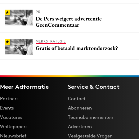
PR
De Pers weigert advertentie
GeenCommentaar
MERKSTRATEGIE
Gratis of betaald marktonderzoek?
Meer Adformatie
Service & Contact
Partners
Contact
Events
Abonneren
Vacatures
Teamabonnementen
Whitepapers
Adverteren
Nieuwsbrief
Veelgestelde Vragen