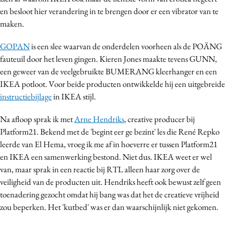
en besloot hier verandering in te brengen door er een vibrator van te
maken.
GOPAN
is een slee waarvan de onderdelen voorheen als de POÄNG
fauteuil door het leven gingen. Kieren Jones maakte tevens GUNN,
een geweer van de veelgebruikte BUMERANG kleerhanger en een
IKEA potloot. Voor beide producten ontwikkelde hij een uitgebreide
instructiebijlage
in IKEA stijl.
Na afloop sprak ik met
Arne Hendriks
, creative producer bij
Platform21. Bekend met de 'begint eer ge bezint' les die René Repko
leerde van El Hema, vroeg ik me af in hoeverre er tussen Platform21
en IKEA een samenwerking bestond. Niet dus. IKEA weet er wel
van, maar sprak in een reactie bij RTL alleen haar zorg over de
veiligheid van de producten uit. Hendriks heeft ook bewust zelf geen
toenadering gezocht omdat hij bang was dat het de creatieve vrijheid
zou beperken. Het 'kutbed' was er dan waarschijnlijk niet gekomen.