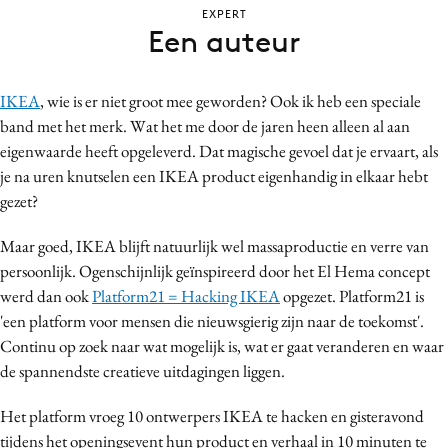
EXPERT
Bureaus
Een auteur
Campagnes
Carriere
IKEA
, wie is er niet groot mee geworden? Ook ik heb een speciale
Contentmarketing
band met het merk. Wat het me door de jaren heen alleen al aan
Craft
eigenwaarde heeft opgeleverd. Dat magische gevoel dat je ervaart, als
Customer Experience
je na uren knutselen een IKEA product eigenhandig in elkaar hebt
Data & Insights
gezet?
Design
Maar goed, IKEA blijft natuurlijk wel massaproductie en verre van
Digital transformation
persoonlijk. Ogenschijnlijk geïnspireerd door het El Hema concept
Diversiteit
werd dan ook
Platform21 = Hacking IKEA
opgezet. Platform21 is
Effectiviteit
'een platform voor mensen die nieuwsgierig zijn naar de toekomst'.
Continu op zoek naar wat mogelijk is, wat er gaat veranderen en waar
Gedragsverandering
de spannendste creatieve uitdagingen liggen.
Influencer marketing
Interne communicatie
Het platform vroeg 10 ontwerpers IKEA te hacken en gisteravond
Martech
tijdens het openingsevent hun product en verhaal in 10 minuten te