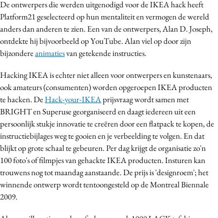
De ontwerpers die werden uitgenodigd voor de IKEA hack heeft
Platform21 geselecteerd op hun mentaliteit en vermogen de wereld
anders dan anderen te zien. Een van de ontwerpers, Alan D. Joseph,
ontdekte hij bijvoorbeeld op YouTube. Alan viel op door zijn
bijzondere
animaties
van getekende instructies.
Hacking IKEA is echter niet alleen voor ontwerpers en kunstenaars,
ook amateurs (consumenten) worden opgeroepen IKEA producten
te hacken. De
Hack-your-IKEA
prijsvraag wordt samen met
BRIGHT en Superuse georganiseerd en daagt iedereen uit een
persoonlijk stukje innovatie te creëren door een flatpack te kopen, de
instructiebijlages weg te gooien en je verbeelding te volgen. En dat
blijkt op grote schaal te gebeuren. Per dag krijgt de organisatie zo'n
100 foto's of filmpjes van gehackte IKEA producten. Insturen kan
trouwens nog tot maandag aanstaande. De prijs is 'designroem'; het
winnende ontwerp wordt tentoongesteld op de Montreal Biennale
2009.