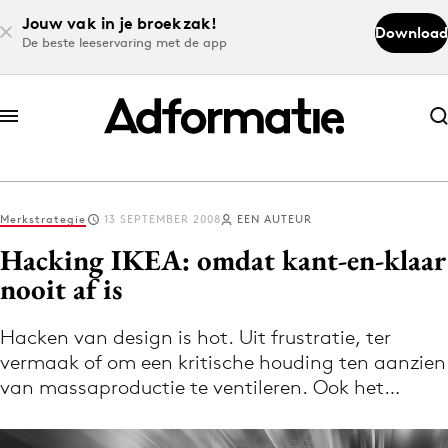
Jouw vak in je broekzak!
Download
De beste leeservaring met de app
Abonneer nu
Abonneer nu
Merkstrategie
13 SEPTEMBER 2008
EEN AUTEUR
Log in
Hacking IKEA: omdat kant-en-klaar
nooit af is
Download de app
Volg het laatste nieuws via de Adformatie
Hacken van design is hot. Uit frustratie, ter
vermaak of om een kritische houding ten aanzien
Nieuws app
van massaproductie te ventileren. Ook het…