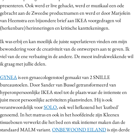
presenteren. Ook werd er live gehackt, werd er muzikaal een ode
Media
gebracht aan de Zweedse productnamen en werd er door Marjolein
Merkstrategie
van Heemstra een bijzondere brief aan IKEA voorgedragen vol
PR
(herkenbare) herinneringen en kritische kanttekeningen.
Programmatic
Ik was erbij en kan moeilijk de juiste superlatieven vinden om mijn
Purpose Marketing
bewondering voor de creativiteit van de ontwerpers aan te geven. Ik
Reputatie & crisis
viel van de ene verbazing in de andere. De meest indrukwekkende wil
ik graag met jullie delen.
GYNEA
is een gynaecologenstoel gemaakt van 2 SNILLE
bureaustoelen. Door Sander van Bussel getransformeerd van
hyperonpersoonlijke IKEA stoel tot de plaats waar de intiemste en
juist meest persoonlijke activiteiten plaatsvinden. Hij is ook
verantwoordelijk voor
SOLO
, ook wel liefkozend het 'kutbed'
genoemd. In het matras en ook in het hoofdeinde zijn Kleenex
tissueboxen verwerkt die het bed een stuk intiemer maken dan de
standaard MALM variant.
ONBEWOOND EILAND
is zijn derde