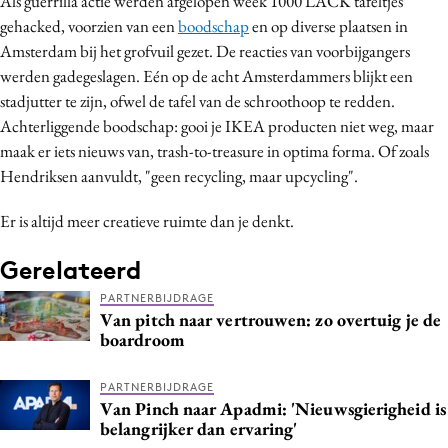
Als guerrilla actie werden afgelopen week 1000 LACK tafeltjes
gehacked, voorzien van een
boodschap
en op diverse plaatsen in
Amsterdam bij het grofvuil gezet. De reacties van voorbijgangers
werden gadegeslagen. Eén op de acht Amsterdammers blijkt een
stadjutter te zijn, ofwel de tafel van de schroothoop te redden.
Achterliggende boodschap: gooi je IKEA producten niet weg, maar
maak er iets nieuws van, trash-to-treasure in optima forma. Of zoals
Hendriksen aanvuldt, "geen recycling, maar upcycling".
Er is altijd meer creatieve ruimte dan je denkt.
Gerelateerd
PARTNERBIJDRAGE
Van pitch naar vertrouwen: zo overtuig je de
boardroom
PARTNERBIJDRAGE
Van Pinch naar Apadmi: 'Nieuwsgierigheid is
belangrijker dan ervaring'