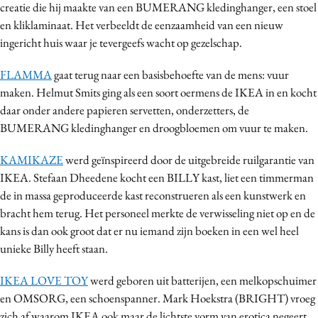
creatie die hij maakte van een BUMERANG kledinghanger, een stoel
en kliklaminaat. Het verbeeldt de eenzaamheid van een nieuw
ingericht huis waar je tevergeefs wacht op gezelschap.
FLAMMA
gaat terug naar een basisbehoefte van de mens: vuur
maken. Helmut Smits ging als een soort oermens de IKEA in en kocht
daar onder andere papieren servetten, onderzetters, de
BUMERANG kledinghanger en droogbloemen om vuur te maken.
KAMIKAZE
werd geïnspireerd door de uitgebreide ruilgarantie van
IKEA. Stefaan Dheedene kocht een BILLY kast, liet een timmerman
de in massa geproduceerde kast reconstrueren als een kunstwerk en
bracht hem terug. Het personeel merkte de verwisseling niet op en de
kans is dan ook groot dat er nu iemand zijn boeken in een wel heel
unieke Billy heeft staan.
IKEA LOVE TOY
werd geboren uit batterijen, een melkopschuimer
en OMSORG, een schoenspanner. Mark Hoekstra (BRIGHT) vroeg
zich af waarom IKEA ook maar de lichtste vorm van erotica negeert