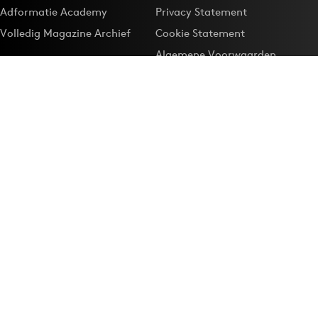
Adformatie Academy
Privacy Statement
Volledig Magazine Archief
Cookie Statement
Algemene Voorwaarden
Onze app
Maak Adformatie.nl je
Google-favoriet
Privacyinstellingen
Download de
Adformatie Nieuws App