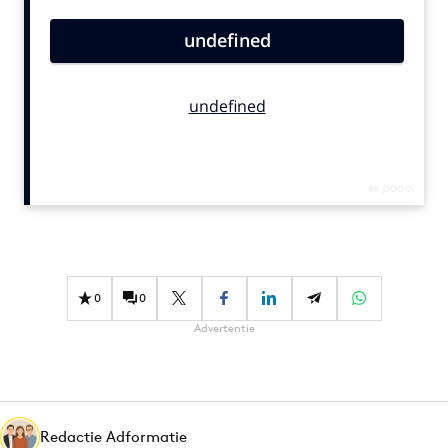
Bureaus
Campagnes
Carriere
Contentmarketing
Craft
Customer Experience
Data & Insights
Design
Digital transformation
Diversiteit
0
0
Effectiviteit
Advertentie
Gedragsverandering
Influencer marketing
Interne communicatie
Redactie Adformatie
Martech