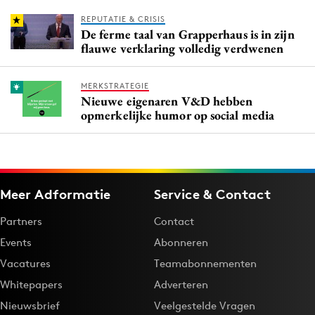
REPUTATIE & CRISIS
De ferme taal van Grapperhaus is in zijn
flauwe verklaring volledig verdwenen
MERKSTRATEGIE
Nieuwe eigenaren V&D hebben
opmerkelijke humor op social media
Meer Adformatie
Service & Contact
Partners
Contact
Events
Abonneren
Vacatures
Teamabonnementen
Whitepapers
Adverteren
Nieuwsbrief
Veelgestelde Vragen