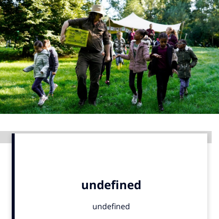
Menu
Home
9 sept: GenAI-training
12 nov: MarketingLive!
Adverteren
Events
Opleidingen
Advertentie
Vacatures
Academy
Partners
Topics
Artificial Intelligence