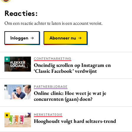
Media
Reacties:
Merkstrategie
Om een reactie achter te laten is een account vereist.
PR
Programmatic
Inloggen
Abonneer nu
Purpose Marketing
Reputatie & crisis
CONTENTMARKETING
Oneindig scrollen op Instagram en
‘Classic Facebook’ verdwijnt
PARTNERBIJDRAGE
Online clinic: Hoe weet je wat je
concurrenten (gaan) doen?
MERKSTRATEGIE
Hooghoudt volgt hard seltzers-trend