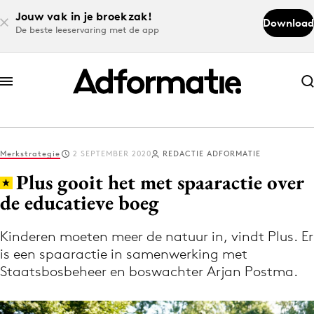
Jouw vak in je broekzak!
Download
De beste leeservaring met de app
Abonneer nu
Abonneer nu
Merkstrategie
2 SEPTEMBER 2020
REDACTIE ADFORMATIE
Log in
Plus gooit het met spaaractie over
de educatieve boeg
Download de app
Volg het laatste nieuws via de Adformatie
Kinderen moeten meer de natuur in, vindt Plus. Er
is een spaaractie in samenwerking met
Nieuws app
Staatsbosbeheer en boswachter Arjan Postma.