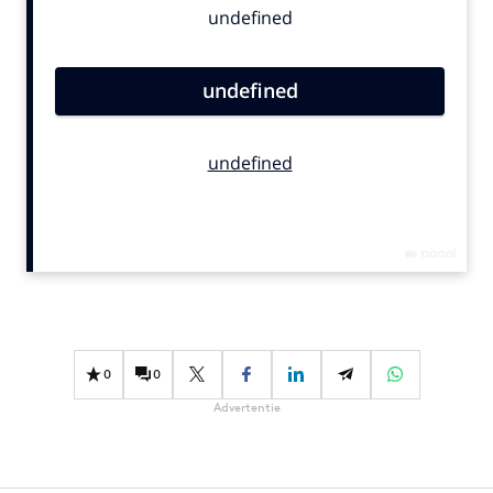
Bureaus
Campagnes
Carriere
Contentmarketing
Craft
Customer Experience
Data & Insights
Design
Digital transformation
Diversiteit
Effectiviteit
0
0
Gedragsverandering
Advertentie
Influencer marketing
Interne communicatie
Martech