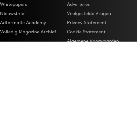
Whitepapers
Adverteren
Nieuwsbrief
Veelgestelde Vragen
Adformatie Academy
Privacy Statement
Volledig Magazine Archief
Cookie Statement
Algemene Voorwaarden
Onze app
Maak Adformatie.nl je
Google-favoriet
Privacyinstellingen
Download de
Adformatie Nieuws App