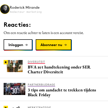
Media
Roderick Mirande
Redacteur marketing
Merkstrategie
PR
Reacties:
Programmatic
Om een reactie achter te laten is een account vereist.
Purpose Marketing
Reputatie & crisis
Inloggen
Abonneer nu
DIVERSITEIT
BVA zet handtekening onder SER
Charter Diversiteit
PARTNERBIJDRAGE
3 tips om aandacht te trekken tijdens
Black Friday
MERKSTRATEGIE