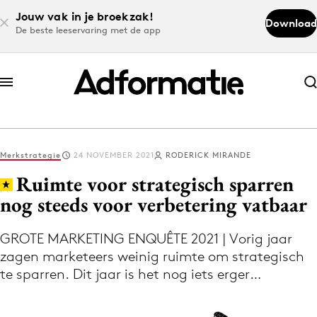
Jouw vak in je broekzak!
Download
De beste leeservaring met de app
Abonneer nu
Abonneer nu
Merkstrategie
24 NOVEMBER 2021
RODERICK MIRANDE
Log in
Ruimte voor strategisch sparren
nog steeds voor verbetering vatbaar
Download de app
Volg het laatste nieuws via de Adformatie
GROTE MARKETING ENQUÊTE 2021 | Vorig jaar
zagen marketeers weinig ruimte om strategisch
Nieuws app
te sparren. Dit jaar is het nog iets erger…