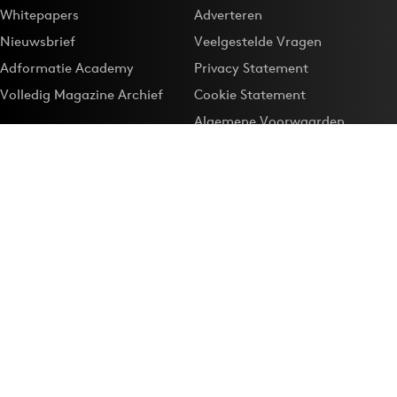
Whitepapers
Adverteren
Nieuwsbrief
Veelgestelde Vragen
Adformatie Academy
Privacy Statement
Volledig Magazine Archief
Cookie Statement
Algemene Voorwaarden
Onze app
Maak Adformatie.nl je
Google-favoriet
Privacyinstellingen
Download de
Adformatie Nieuws App