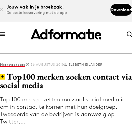
Jouw vak in je broekzak!
Download
De beste leeservaring met de app
Abonneer nu
Abonneer nu
Merkstrategie
26 AUGUSTUS 2010
ELSBETH EILANDER
Log in
Top100 merken zoeken contact via
social media
Download de app
Volg het laatste nieuws via de Adformatie
Top 100 merken zetten massaal social media in
om in contact te komen met hun doelgroep.
Nieuws app
Tweederde van de bedrijven is aanwezig op
Twitter,…