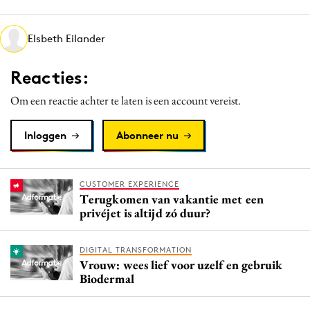
Media
Merkstrategie
Elsbeth Eilander
PR
Reacties:
Programmatic
Purpose Marketing
Om een reactie achter te laten is een account vereist.
Reputatie & crisis
Inloggen
Abonneer nu
CUSTOMER EXPERIENCE
Terugkomen van vakantie met een
privéjet is altijd zó duur?
DIGITAL TRANSFORMATION
Vrouw: wees lief voor uzelf en gebruik
Biodermal