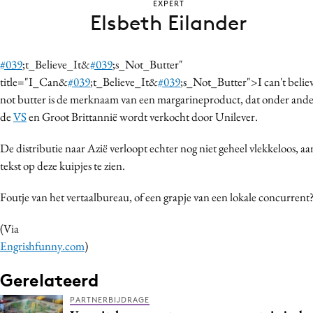
EXPERT
Bureaus
Elsbeth Eilander
Campagnes
Carriere
#039
;t_Believe_It&
#039
;s_Not_Butter"
Contentmarketing
title="I_Can&
#039
;t_Believe_It&
#039
;s_Not_Butter">I can't believe
Craft
not butter is de merknaam van een margarineproduct, dat onder ande
de
VS
en Groot Brittannië wordt verkocht door Unilever.
Customer Experience
Data & Insights
De distributie naar Azië verloopt echter nog niet geheel vlekkeloos, aa
Design
tekst op deze kuipjes te zien.
Digital transformation
Foutje van het vertaalbureau, of een grapje van een lokale concurrent
Diversiteit
Effectiviteit
(Via
Gedragsverandering
Engrishfunny.com
)
Influencer marketing
Gerelateerd
Interne communicatie
PARTNERBIJDRAGE
Martech