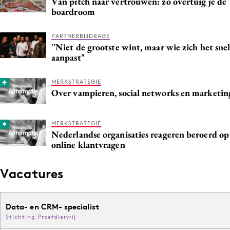
Van pitch naar vertrouwen: zo overtuig je de
boardroom
Media
Merkstrategie
PARTNERBIJDRAGE
PR
''Niet de grootste wint, maar wie zich het snel
aanpast"
Programmatic
Purpose Marketing
MERKSTRATEGIE
Reputatie & crisis
Over vampieren, social networks en marketin
MERKSTRATEGIE
Nederlandse organisaties reageren beroerd op
online klantvragen
Vacatures
Data- en CRM- specialist
Stichting Proefdiervrij