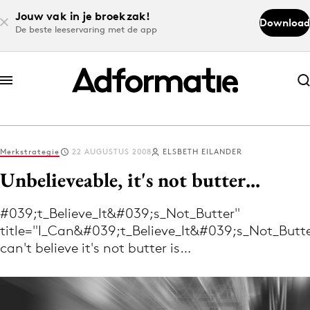
Jouw vak in je broekzak!
Download
De beste leeservaring met de app
Abonneer nu
Abonneer nu
Merkstrategie
22 AUGUSTUS 2008
ELSBETH EILANDER
Log in
Unbelieveable, it's not butter...
#039;t_Believe_It&#039;s_Not_Butter"
Download de app
title="I_Can&#039;t_Believe_It&#039;s_Not_Butte
Volg het laatste nieuws via de Adformatie
can't believe it's not butter is…
Nieuws app