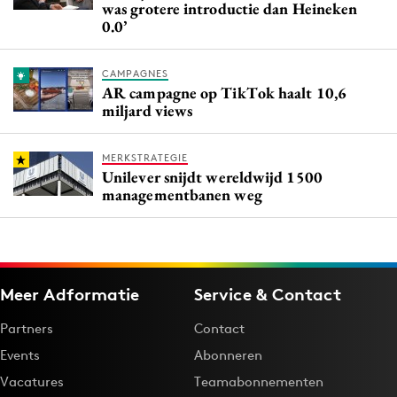
was grotere introductie dan Heineken
0.0’
CAMPAGNES
AR campagne op TikTok haalt 10,6
miljard views
MERKSTRATEGIE
Unilever snijdt wereldwijd 1500
managementbanen weg
Meer Adformatie
Service & Contact
Partners
Contact
Events
Abonneren
Vacatures
Teamabonnementen