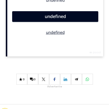
Bureaus
Campagnes
Carriere
Contentmarketing
Craft
Customer Experience
Data & Insights
Design
Digital transformation
Diversiteit
Effectiviteit
0
0
Gedragsverandering
Advertentie
Influencer marketing
Interne communicatie
Martech