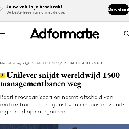
Jouw vak in je broekzak!
Download
De beste leeservaring met de app
Abonneer nu
Abonneer nu
Merkstrategie
25 JANUARI 2022
REDACTIE ADFORMATIE
Log in
Unilever snijdt wereldwijd 1500
managementbanen weg
Download de app
Volg het laatste nieuws via de Adformatie
Bedrijf reorganiseert en neemt afscheid van
matrixstructuur ten gunst van een businessunits
Nieuws app
ingedeeld op categorieen.