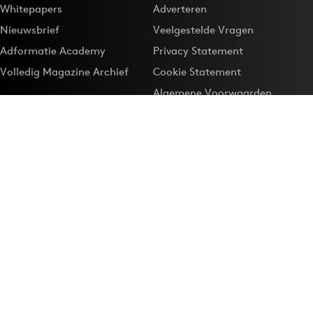
Whitepapers
Adverteren
Nieuwsbrief
Veelgestelde Vragen
Adformatie Academy
Privacy Statement
Volledig Magazine Archief
Cookie Statement
Algemene Voorwaarden
Onze app
Maak Adformatie.nl je
Google-favoriet
Privacyinstellingen
Download de
Adformatie Nieuws App