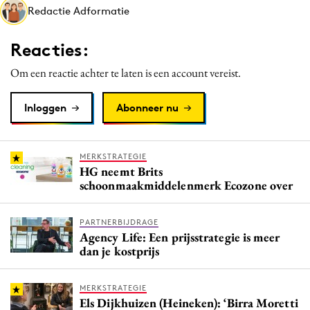
Redactie Adformatie
Media
Merkstrategie
Reacties:
PR
Om een reactie achter te laten is een account vereist.
Programmatic
Purpose Marketing
Inloggen
Abonneer nu
Reputatie & crisis
MERKSTRATEGIE
HG neemt Brits
schoonmaakmiddelenmerk Ecozone over
PARTNERBIJDRAGE
Agency Life: Een prijsstrategie is meer
dan je kostprijs
MERKSTRATEGIE
Els Dijkhuizen (Heineken): ‘Birra Moretti