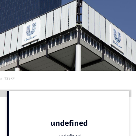
Menu
Home
9 sept: GenAI-training
12 nov: MarketingLive!
Adverteren
Events
© 123RF
Opleidingen
Vacatures
Advertentie
Academy
Partners
Topics
Artificial Intelligence