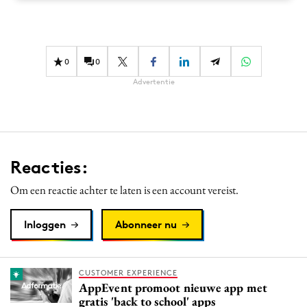
Media
Merkstrategie
PR
0
0
Programmatic
Advertentie
Purpose Marketing
Reputatie & crisis
Reacties:
Om een reactie achter te laten is een account vereist.
Inloggen
Abonneer nu
CUSTOMER EXPERIENCE
AppEvent promoot nieuwe app met
gratis 'back to school' apps