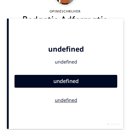
Bureaus
OPINIESCHRIJVER
Campagnes
Redactie Adformatie
Carriere
Contentmarketing
Craft
Customer Experience
Data & Insights
Design
Digital transformation
Diversiteit
Effectiviteit
Gedragsverandering
Influencer marketing
Interne communicatie
Martech