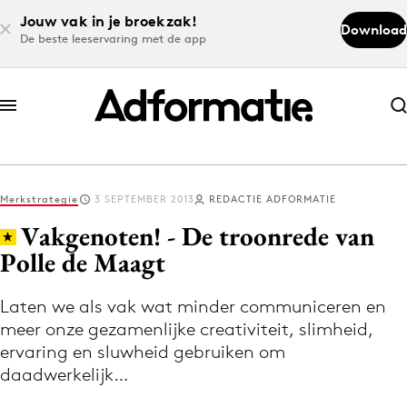
Jouw vak in je broekzak!
Download
De beste leeservaring met de app
Abonneer nu
Abonneer nu
Merkstrategie
3 SEPTEMBER 2013
REDACTIE ADFORMATIE
Log in
Vakgenoten! - De troonrede van
Polle de Maagt
Download de app
Volg het laatste nieuws via de Adformatie
Laten we als vak wat minder communiceren en
meer onze gezamenlijke creativiteit, slimheid,
Nieuws app
ervaring en sluwheid gebruiken om
daadwerkelijk…