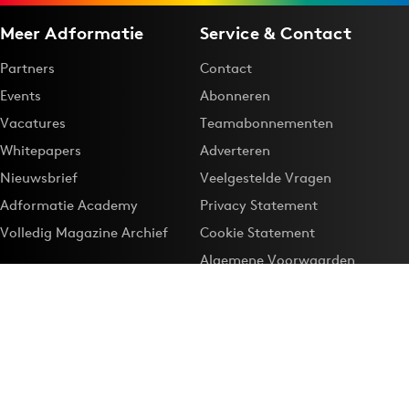
Meer Adformatie
Service & Contact
Partners
Contact
Events
Abonneren
Vacatures
Teamabonnementen
Whitepapers
Adverteren
Nieuwsbrief
Veelgestelde Vragen
Adformatie Academy
Privacy Statement
Volledig Magazine Archief
Cookie Statement
Algemene Voorwaarden
Onze app
Maak Adformatie.nl je
Google-favoriet
Privacyinstellingen
Download de
Adformatie Nieuws App