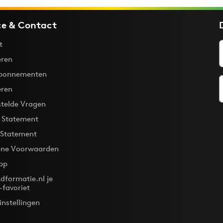
ce & Contact
t
ren
bonnementen
eren
stelde Vragen
y Statement
 Statement
ne Voorwaarden
pp
dformatie.nl je
-favoriet
instellingen