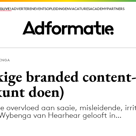
GLIVE!
GLIVE!
ADVERTEREN
ADVERTEREN
EVENTS
EVENTS
OPLEIDINGEN
OPLEIDINGEN
VACATURES
VACATURES
ACADEMY
ACADEMY
PARTNERS
PARTNERS
BENGA
ieuws app
kige branded content
kunt doen)
de overvloed aan saaie, misleidende, irr
Media
 Wybenga van Hearhear gelooft in…
ormation
Merkstrategie
PR