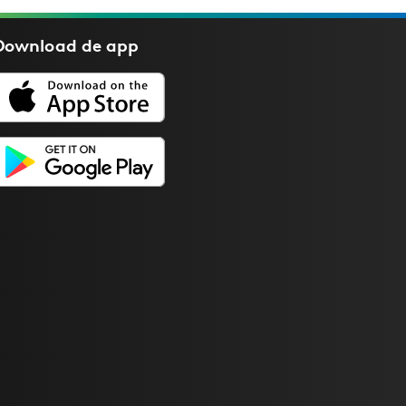
Download de
app