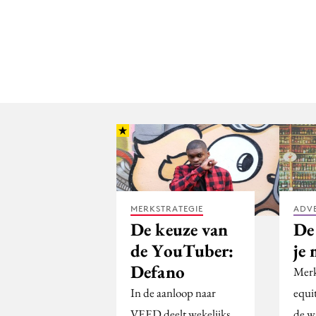
MERKSTRATEGIE
ADV
De keuze van
De
de YouTuber:
je
Defano
Merk
In de aanloop naar
equi
VEED deelt wekelijks
de w