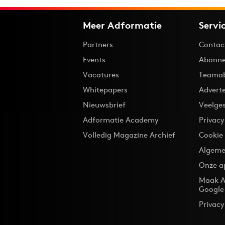
Meer Adformatie
Servi
Partners
Contac
Events
Abonne
Vacatures
Teama
Whitepapers
Advert
Nieuwsbrief
Veelge
Adformatie Academy
Privac
Volledig Magazine Archief
Cookie
Algeme
Onze a
Maak A
Google
Privacy