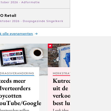
ktober 2026 · Adformatie
O Retail
oktober 2026 · Doopsgezinde Singelkerk
jk alle evenementen
DRAGSVERANDERING
MERKSTRATEGIE
teeds meer
Kutreclames
dverteerders
uit de
oycotten
verkoop, dat is
ouTube/Google
best lullig
verteerders willen
Leuk idee, een boekje