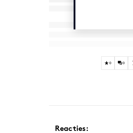
0
0
Reacties: