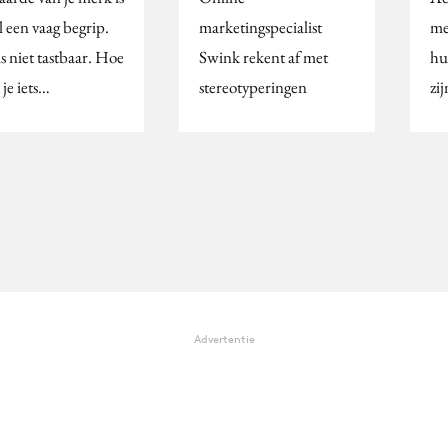
l een vaag begrip.
marketingspecialist
me
s niet tastbaar. Hoe
Swink rekent af met
hu
je iets…
stereotyperingen
zij
Advertentie