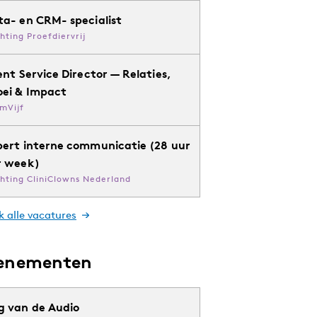
ta- en CRM- specialist
chting Proefdiervrij
ent Service Director — Relaties,
oei & Impact
mVijf
pert interne communicatie (28 uur
r week)
chting CliniClowns Nederland
k alle vacatures
enementen
g van de Audio