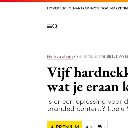
HOME
HOME
9 SEPT: GENAI-TRAINING
9 SEPT: GENAI-TRAINING
12 NOV: MARKETIN
12 NOV: MARKETIN
Merkstrategie
6 APRIL 2017
EBELE WY
Volg het laatste nieuws via de Adformatie N
Vijf hardnek
wat je eraan 
Topics
Is er een oplossing voor 
Artificial Intelligence
Design
branded content? Ebele
Bureaus
Digital transf
Campagnes
Diversiteit
PREMIUM
0
0