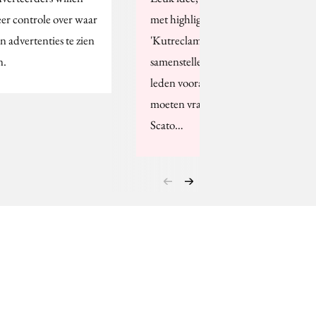
er controle over waar
met highlights van
n advertenties te zien
'Kutreclames'. Maar de
n.
samensteller had het de
leden vooraf wel even
moeten vragen, vindt
Scato…