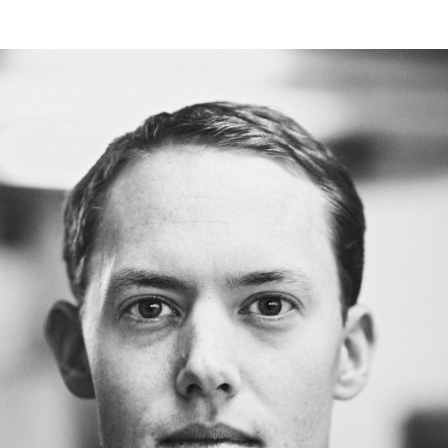
Programmatic
ering
Purpose Marketing
keting
Reputatie & crisis
nicatie