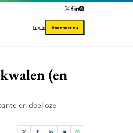
Log in
Log in
Abonneer nu
Abonneer nu
-kwalen (en
itante en doelloze