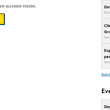
een account vereist.
Da
Sti
Cli
Gr
Vor
Ex
pe
Sti
Bekij
Ev
Da