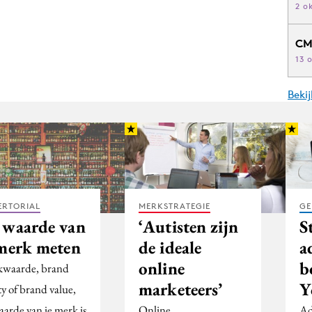
2 o
CM
13 
Beki
ERTORIAL
MERKSTRATEGIE
GE
 waarde van
‘Autisten zijn
S
 merk meten
de ideale
a
online
b
waarde, brand
marketeers’
Y
ty of brand value,
aarde van je merk is
Online
Ad