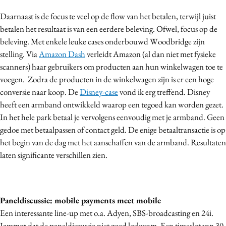
Daarnaast is de focus te veel op de flow van het betalen, terwijl juist
betalen het resultaat is van een eerdere beleving. Ofwel, focus op de
beleving. Met enkele leuke cases onderbouwd Woodbridge zijn
stelling. Via
Amazon Dash
verleidt Amazon (al dan niet met fysieke
scanners) haar gebruikers om producten aan hun winkelwagen toe te
voegen. Zodra de producten in de winkelwagen zijn is er een hoge
conversie naar koop. De
Disney-case
vond ik erg treffend. Disney
heeft een armband ontwikkeld waarop een tegoed kan worden gezet.
In het hele park betaal je vervolgens eenvoudig met je armband. Geen
gedoe met betaalpassen of contact geld. De enige betaaltransactie is op
het begin van de dag met het aanschaffen van de armband. Resultaten
laten significante verschillen zien.
Paneldiscussie: mobile payments meet mobile
Een interessante line-up met o.a. Adyen, SBS-broadcasting en 24i.
Jammer dat de paneldiscussie niet goed loskwam. Een timeslot van 30