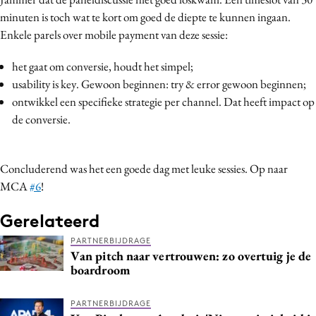
minuten is toch wat te kort om goed de diepte te kunnen ingaan.
Enkele parels over mobile payment van deze sessie:
het gaat om conversie, houdt het simpel;
usability is key. Gewoon beginnen: try & error gewoon beginnen;
ontwikkel een specifieke strategie per channel. Dat heeft impact op
de conversie.
Concluderend was het een goede dag met leuke sessies. Op naar
MCA
#6
!
Gerelateerd
PARTNERBIJDRAGE
Van pitch naar vertrouwen: zo overtuig je de
boardroom
PARTNERBIJDRAGE