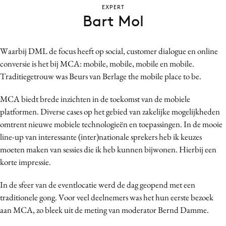
EXPERT
Bureaus
Bart Mol
Campagnes
Carriere
Waarbij DML de focus heeft op social, customer dialogue en online
Contentmarketing
conversie is het bij MCA: mobile, mobile, mobile en mobile.
Craft
Traditiegetrouw was Beurs van Berlage the mobile place to be.
Customer Experience
MCA biedt brede inzichten in de toekomst van de mobiele
Data & Insights
platformen. Diverse cases op het gebied van zakelijke mogelijkheden
Design
omtrent nieuwe mobiele technologieën en toepassingen. In de mooie
Digital transformation
line-up van interessante (inter)nationale sprekers heb ik keuzes
Diversiteit
moeten maken van sessies die ik heb kunnen bijwonen. Hierbij een
Effectiviteit
korte impressie.
Gedragsverandering
In de sfeer van de eventlocatie werd de dag geopend met een
Influencer marketing
traditionele gong. Voor veel deelnemers was het hun eerste bezoek
Interne communicatie
aan MCA, zo bleek uit de meting van moderator Bernd Damme.
Martech