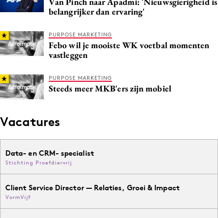
Van Pinch naar Apadmi: 'Nieuwsgierigheid is
belangrijker dan ervaring'
PURPOSE MARKETING
Febo wil je mooiste WK voetbal momenten
vastleggen
PURPOSE MARKETING
Steeds meer MKB'ers zijn mobiel
Vacatures
Data- en CRM- specialist
Stichting Proefdiervrij
Client Service Director — Relaties, Groei & Impact
VormVijf