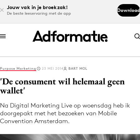
Jouw vak in je broekzak!
Download
De beste leeservaring met de app
Abonneer nu
Abonneer nu
Purpose Marketing
23 MEI 2014
BART MOL
Log in
'De consument wil helemaal geen
wallet'
Download de app
Volg het laatste nieuws via de Adformatie
Na Digital Marketing Live op woensdag heb ik
doorgepakt met het bezoeken van Mobile
Nieuws app
Convention Amsterdam.