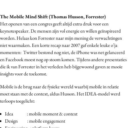
Media
Merkstrategie
The Mobile Mind Shift (Thomas Husson, Forrester)
PR
Het openen van een congres geeft altijd extra druk voor een
keynotespeaker. De mensen zijn vol energie en willen geïnspireerd
Programmatic
worden. Helaas kon Forrester naar mijn mening de verwachtingen
Purpose Marketing
niet waarmaken. Een korte recap naar 2007 gaf enkele leuke o’ja
Reputatie & crisis
momenten: Twitter bestond nog niet, de iPhone was net gelanceerd
en Facebook moest nog op stoom komen. Tijdens andere presentaties
die ik van Forrester in het verleden heb bijgewoond gaven ze mooie
insights voor de toekomst.
Mobile is de brug naar de fysieke wereld waarbij mobile in relatie
moet staan met de context, aldus Husson. Het IDEA-model werd
terloops toegelicht:
Idea : mobile moment & context
Design : mobile engagement
Engineering : platform keuze