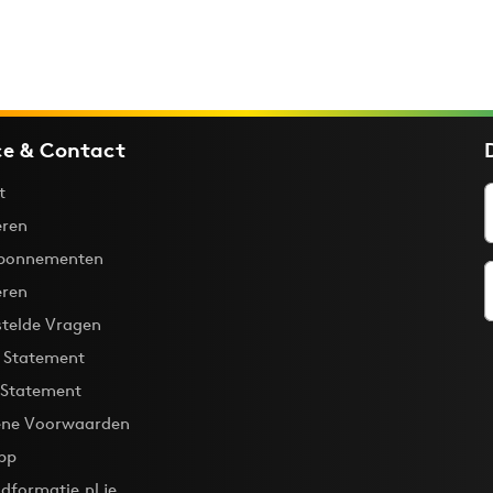
ce & Contact
t
ren
bonnementen
eren
stelde Vragen
y Statement
 Statement
ne Voorwaarden
pp
dformatie.nl je