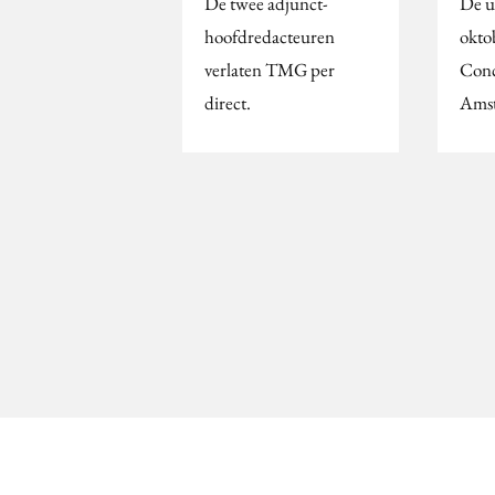
De twee adjunct-
De ui
hoofdredacteuren
okto
verlaten TMG per
Conc
direct.
Ams