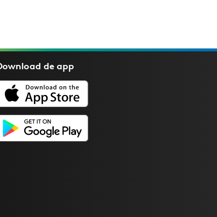
Download de
app