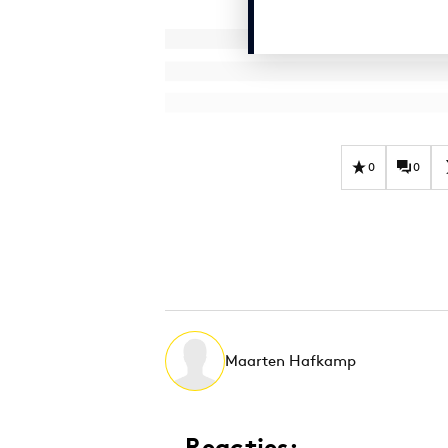
0
0
Maarten Hafkamp
Reacties: