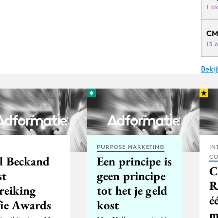
1 o
CM
13 
Beki
PURPOSE MARKETING
IN
CO
jl Beckand
Een principe is
C
st
geen principe
R
reiking
tot het je geld
é
fie Awards
kost
m