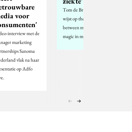
ziekte'
etrouwbare
Tom de Bruijne (SUE)
edia voor
wijst op the thin line
onsumenten'
between mad and
deo-interview met de
magic in marketing
nager marketing
rtnerships Sanoma
derland vlak na haar
esentatie op Adfo
ve.