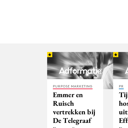
PURPOSE MARKETING
PR
Emmer en
Ti
Ruisch
ho
vertrekken bij
uit
De Telegraaf
Ef