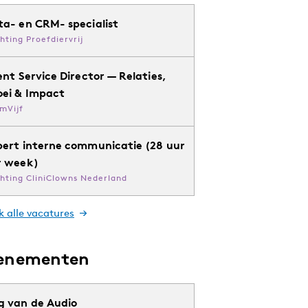
ta- en CRM- specialist
chting Proefdiervrij
ent Service Director — Relaties,
oei & Impact
mVijf
pert interne communicatie (28 uur
r week)
chting CliniClowns Nederland
k alle vacatures
enementen
g van de Audio