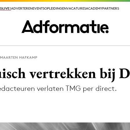
GLIVE!
GLIVE!
ADVERTEREN
ADVERTEREN
EVENTS
EVENTS
OPLEIDINGEN
OPLEIDINGEN
VACATURES
VACATURES
ACADEMY
ACADEMY
PARTNERS
PARTNERS
MAARTEN HAFKAMP
ieuws app
sch vertrekken bij D
dacteuren verlaten TMG per direct.
Media
ormation
Merkstrategie
PR