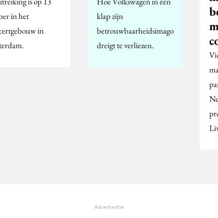
treiking is op 13
Hoe Volkswagen in één
b
ber in het
klap zijn
m
ertgebouw in
betrouwbaarheidsimago
c
terdam.
dreigt te verliezen.
Vi
ma
pa
Ne
pr
Li
Advertentie