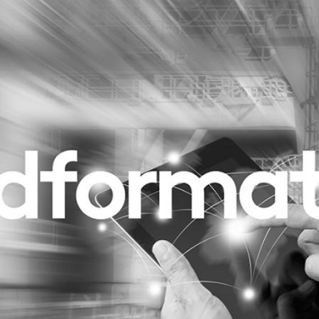
Programmatic
ering
Purpose Marketing
keting
Reputatie & crisis
nicatie