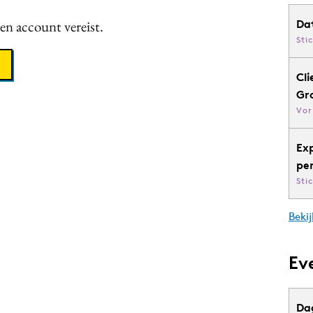
een account vereist.
Da
Sti
Cli
Gr
Vor
Ex
pe
Sti
Bekij
Ev
Da