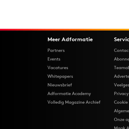
Meer Adformatie
Servi
Partners
Contac
Events
Abonne
Vacatures
Teama
Whitepapers
Advert
Nieuwsbrief
Veelge
Adformatie Academy
Privac
Volledig Magazine Archief
Cookie
Algeme
Onze a
Maak A