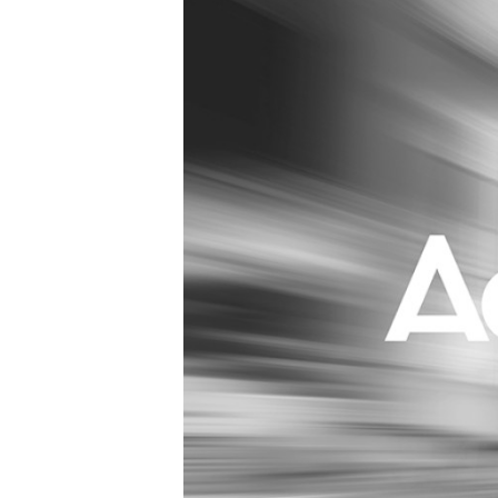
Carriere
Effectiviteit
Contentmarketing
Gedragsverand
Craft
Influencer mar
Customer Experience
Interne commu
Data & Insights
Martech