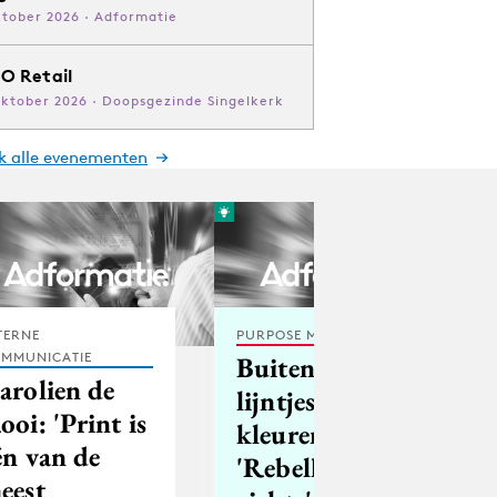
ktober 2026 · Adformatie
O Retail
oktober 2026 · Doopsgezinde Singelkerk
jk alle evenementen
TERNE
PURPOSE MARKETING
MMUNICATIE
Buiten de
arolien de
lijntjes
ooi: 'Print is
kleuren:
én van de
'Rebellie is een
eest