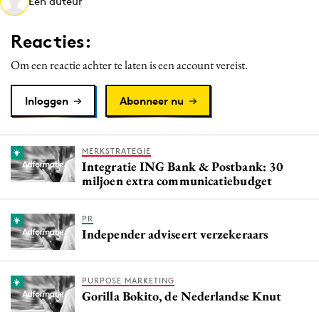
Een auteur
Media
Merkstrategie
Reacties:
PR
Om een reactie achter te laten is een account vereist.
Programmatic
Purpose Marketing
Inloggen
Abonneer nu
Reputatie & crisis
MERKSTRATEGIE
Integratie ING Bank & Postbank: 30
miljoen extra communicatiebudget
PR
Independer adviseert verzekeraars
PURPOSE MARKETING
Gorilla Bokito, de Nederlandse Knut