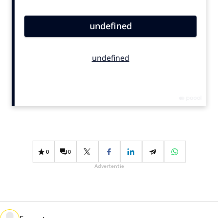
Bureaus
Campagnes
Carriere
Contentmarketing
Craft
Customer Experience
Data & Insights
Design
Digital transformation
Diversiteit
0
0
Effectiviteit
Advertentie
Gedragsverandering
Influencer marketing
Interne communicatie
Martech