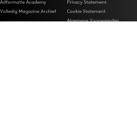
Adformatie Academy
Privacy Statement
Volledig Magazine Archief
Cookie Statement
Algemene Voorwaarden
Onze app
Maak Adformatie.nl je
Google-favoriet
Privacyinstellingen
Download de
Adformatie Nieuws App