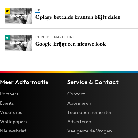
PR
Oplage betaalde kranten blijft dalen
PURPOSE MARKETING
Google krijgt een nieuwe look
Meer Adformatie
Service & Contact
Partners
Contact
Events
Abonneren
Vacatures
Teamabonnementen
Whitepapers
Adverteren
Nieuwsbrief
Veelgestelde Vragen