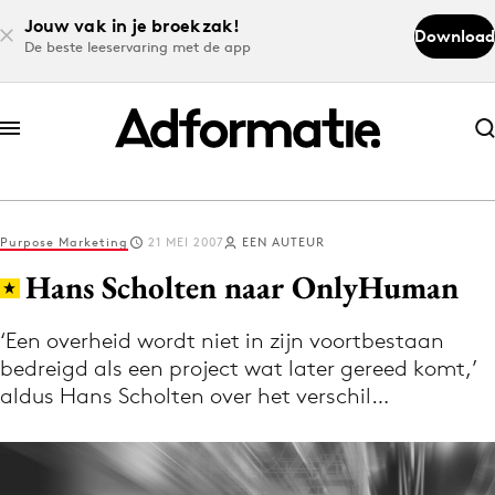
Jouw vak in je broekzak!
Download
De beste leeservaring met de app
Abonneer nu
Abonneer nu
Purpose Marketing
21 MEI 2007
EEN AUTEUR
Log in
Hans Scholten naar OnlyHuman
‘Een overheid wordt niet in zijn voortbestaan
Download de app
bedreigd als een project wat later gereed komt,’
Volg het laatste nieuws via de Adformatie
aldus Hans Scholten over het verschil…
Nieuws app