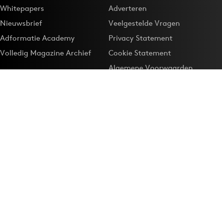
Whitepapers
Adverteren
Nieuwsbrief
Veelgestelde Vragen
Adformatie Academy
Privacy Statement
Volledig Magazine Archief
Cookie Statement
Algemene Voorwaarden
Onze app
Maak Adformatie.nl je
Google-favoriet
Privacyinstellingen
Download de
Adformatie Nieuws App