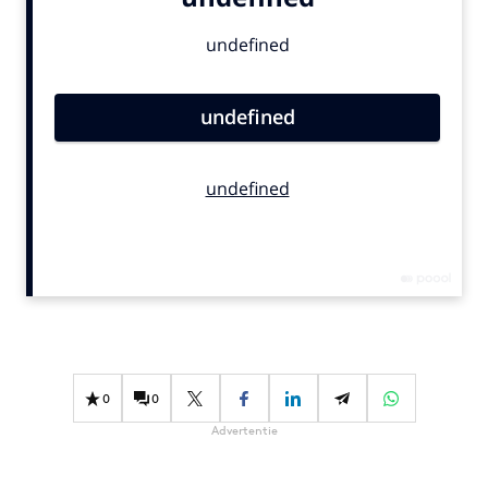
Bureaus
Campagnes
Carriere
Contentmarketing
Craft
Customer Experience
Data & Insights
Design
Digital transformation
Diversiteit
Effectiviteit
Gedragsverandering
0
0
Influencer marketing
Advertentie
Interne communicatie
Martech