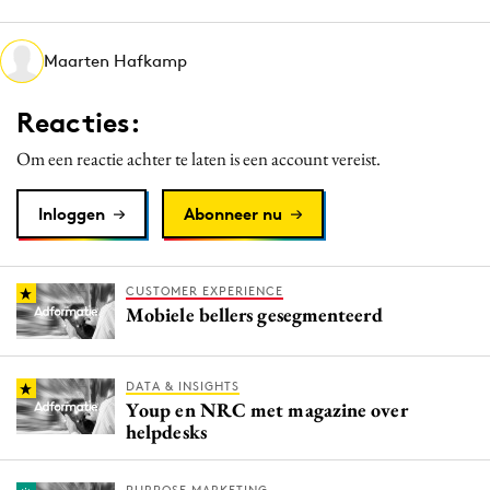
Media
Merkstrategie
Maarten Hafkamp
PR
Reacties:
Programmatic
Purpose Marketing
Om een reactie achter te laten is een account vereist.
Reputatie & crisis
Inloggen
Abonneer nu
CUSTOMER EXPERIENCE
Mobiele bellers gesegmenteerd
DATA & INSIGHTS
Youp en NRC met magazine over
helpdesks