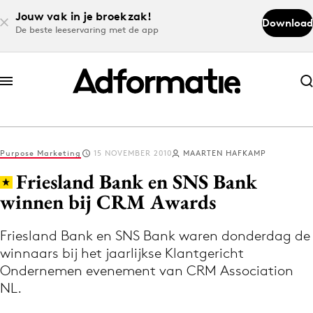
Jouw vak in je broekzak!
Download
De beste leeservaring met de app
Abonneer nu
Abonneer nu
Purpose Marketing
15 NOVEMBER 2010
MAARTEN HAFKAMP
Log in
Friesland Bank en SNS Bank
winnen bij CRM Awards
Download de app
Volg het laatste nieuws via de Adformatie
Friesland Bank en SNS Bank waren donderdag de
winnaars bij het jaarlijkse Klantgericht
Nieuws app
Ondernemen evenement van CRM Association
NL.