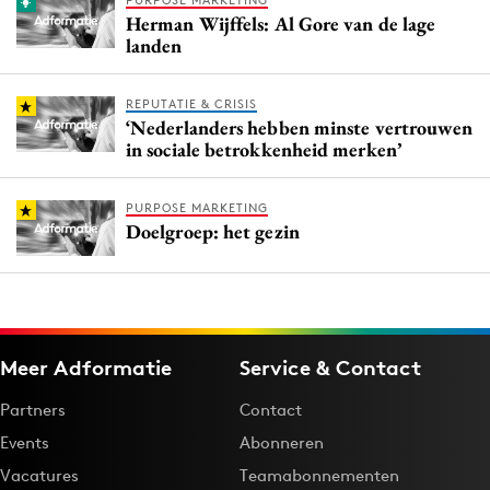
PURPOSE MARKETING
Herman Wijffels: Al Gore van de lage
landen
REPUTATIE & CRISIS
‘Nederlanders hebben minste vertrouwen
in sociale betrokkenheid merken’
PURPOSE MARKETING
Doelgroep: het gezin
Meer Adformatie
Service & Contact
Partners
Contact
Events
Abonneren
Vacatures
Teamabonnementen