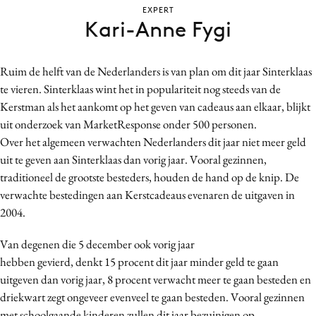
EXPERT
Bureaus
Kari-Anne Fygi
Campagnes
Carriere
Ruim de helft van de Nederlanders is van plan om dit jaar Sinterklaas
Contentmarketing
te vieren. Sinterklaas wint het in populariteit nog steeds van de
Craft
Kerstman als het aankomt op het geven van cadeaus aan elkaar, blijkt
Customer Experience
uit onderzoek van MarketResponse onder 500 personen.
Data & Insights
Over het algemeen verwachten Nederlanders dit jaar niet meer geld
uit te geven aan Sinterklaas dan vorig jaar. Vooral gezinnen,
Design
traditioneel de grootste besteders, houden de hand op de knip. De
Digital transformation
verwachte bestedingen aan Kerstcadeaus evenaren de uitgaven in
Diversiteit
2004.
Effectiviteit
Van degenen die 5 december ook vorig jaar
Gedragsverandering
hebben gevierd, denkt 15 procent dit jaar minder geld te gaan
Influencer marketing
uitgeven dan vorig jaar, 8 procent verwacht meer te gaan besteden en
Interne communicatie
driekwart zegt ongeveer evenveel te gaan besteden. Vooral gezinnen
Martech
met schoolgaande kinderen zullen dit jaar bezuinigen op