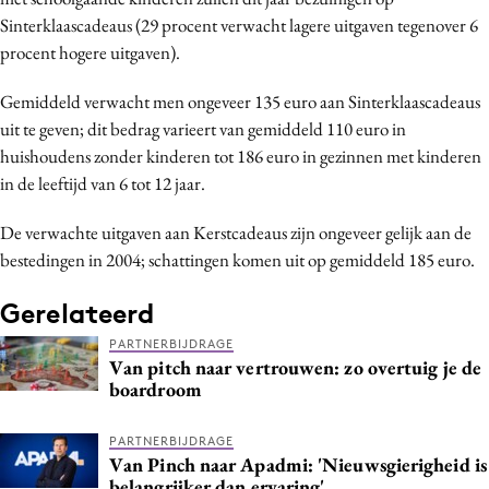
Media
Sinterklaascadeaus (29 procent verwacht lagere uitgaven tegenover 6
procent hogere uitgaven).
Merkstrategie
PR
Gemiddeld verwacht men ongeveer 135 euro aan Sinterklaascadeaus
Programmatic
uit te geven; dit bedrag varieert van gemiddeld 110 euro in
Purpose Marketing
huishoudens zonder kinderen tot 186 euro in gezinnen met kinderen
in de leeftijd van 6 tot 12 jaar.
Reputatie & crisis
De verwachte uitgaven aan Kerstcadeaus zijn ongeveer gelijk aan de
bestedingen in 2004; schattingen komen uit op gemiddeld 185 euro.
Gerelateerd
PARTNERBIJDRAGE
Van pitch naar vertrouwen: zo overtuig je de
boardroom
PARTNERBIJDRAGE
Van Pinch naar Apadmi: 'Nieuwsgierigheid is
belangrijker dan ervaring'