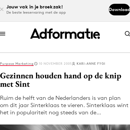
Jouw vak in je broekzak!
Download
De beste leeservaring met de app
Abonneer nu
Abonneer nu
Purpose Marketing
10 NOVEMBER 2005
KARI-ANNE FYGI
Log in
Gezinnen houden hand op de knip
met Sint
Download de app
Volg het laatste nieuws via de Adformatie
Ruim de helft van de Nederlanders is van plan
om dit jaar Sinterklaas te vieren. Sinterklaas wint
Nieuws app
het in populariteit nog steeds van de…