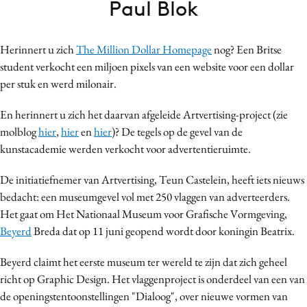
Paul Blok
Bureaus
Campagnes
Herinnert u zich
The Million Dollar Homepage
nog? Een Britse
Carriere
student verkocht een miljoen pixels van een website voor een dollar
Contentmarketing
per stuk en werd milonair.
Craft
En herinnert u zich het daarvan afgeleide Artvertising-project (zie
Customer Experience
molblog
hier
,
hier
en
hier
)? De tegels op de gevel van de
Data & Insights
kunstacademie werden verkocht voor advertentieruimte.
Design
Digital transformation
De initiatiefnemer van Artvertising, Teun Castelein, heeft iets nieuws
bedacht: een museumgevel vol met 250 vlaggen van adverteerders.
Diversiteit
Het gaat om Het Nationaal Museum voor Grafische Vormgeving,
Effectiviteit
Beyerd
Breda dat op 11 juni geopend wordt door koningin Beatrix.
Gedragsverandering
Influencer marketing
Beyerd claimt het eerste museum ter wereld te zijn dat zich geheel
richt op Graphic Design. Het vlaggenproject is onderdeel van een van
Interne communicatie
de openingstentoonstellingen "Dialoog", over nieuwe vormen van
Martech