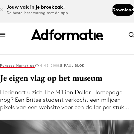
Jouw vak in je broekzak!
Download
De beste leeservaring met de app
Abonneer nu
Abonneer nu
Purpose Marketing
4 MEI 2008
PAUL BLOK
Log in
Je eigen vlag op het museum
Herinnert u zich The Million Dollar Homepage
Download de app
nog? Een Britse student verkocht een miljoen
Volg het laatste nieuws via de Adformatie
pixels van een website voor een dollar per stuk…
Nieuws app