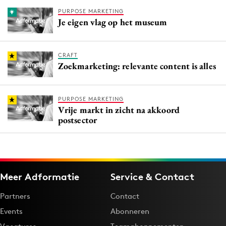
PURPOSE MARKETING
Je eigen vlag op het museum
CRAFT
Zoekmarketing: relevante content is alles
PURPOSE MARKETING
Vrije markt in zicht na akkoord
postsector
Meer Adformatie
Service & Contact
Partners
Contact
Events
Abonneren