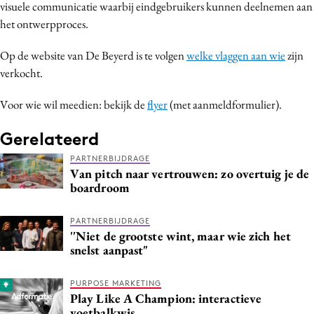
visuele communicatie waarbij eindgebruikers kunnen deelnemen aan
Media
het ontwerpproces.
Merkstrategie
Op de website van De Beyerd is te volgen
welke vlaggen aan wie
zijn
PR
verkocht.
Programmatic
Purpose Marketing
Voor wie wil meedien: bekijk de
flyer
(met aanmeldformulier).
Reputatie & crisis
Gerelateerd
PARTNERBIJDRAGE
Van pitch naar vertrouwen: zo overtuig je de
boardroom
PARTNERBIJDRAGE
''Niet de grootste wint, maar wie zich het
snelst aanpast"
PURPOSE MARKETING
Play Like A Champion: interactieve
voetbalkwis