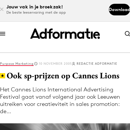
Jouw vak in je broekzak!
Download
De beste leeservaring met de app
Abonneer nu
Abonneer nu
Purpose Marketing
10 NOVEMBER 2005
REDACTIE ADFORMATIE
Log in
Ook sp-prijzen op Cannes Lions
Het Cannes Lions International Advertising
Download de app
Festival gaat vanaf volgend jaar ook Leeuwen
Volg het laatste nieuws via de Adformatie
uitreiken voor creatieviteit in sales promotion:
Nieuws app
de…