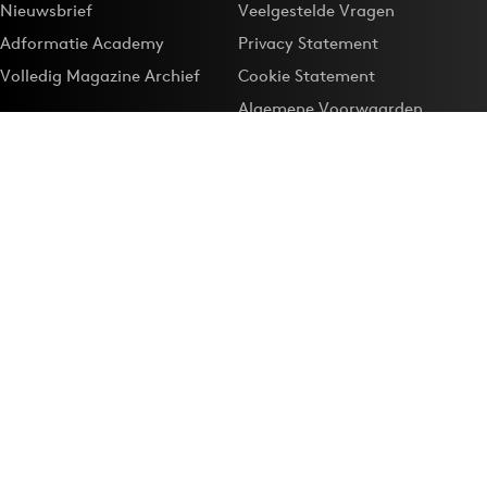
Nieuwsbrief
Veelgestelde Vragen
Adformatie Academy
Privacy Statement
Volledig Magazine Archief
Cookie Statement
Algemene Voorwaarden
Onze app
Maak Adformatie.nl je
Google-favoriet
Privacyinstellingen
Download de
Adformatie Nieuws App