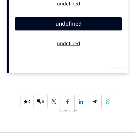
Bureaus
Campagnes
Carriere
Contentmarketing
Craft
Customer Experience
Data & Insights
Design
Digital transformation
Diversiteit
Effectiviteit
0
0
Gedragsverandering
Advertentie
Influencer marketing
Interne communicatie
Martech