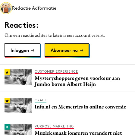
Media
Redactie Adformatie
Merkstrategie
Reacties:
PR
Programmatic
Om een reactie achter te laten is een account vereist.
Purpose Marketing
Inloggen
Abonneer nu
Reputatie & crisis
CUSTOMER EXPERIENCE
Mysteryshoppers geven voorkeur aan
Jumbo boven Albert Heijn
CRAFT
Info.nl en Memetrics in online conversie
PURPOSE MARKETING
Muzieksmaak jongeren verandert niet