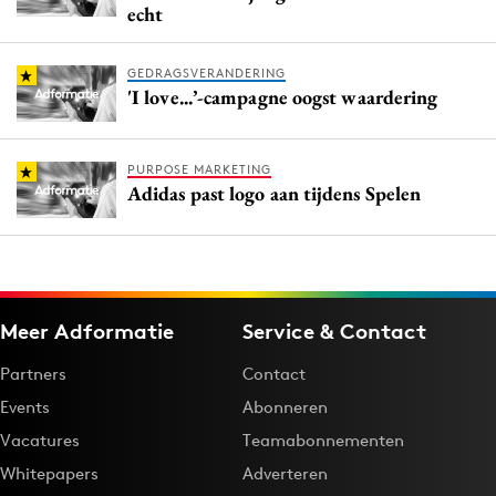
echt
GEDRAGSVERANDERING
'I love...’-campagne oogst waardering
PURPOSE MARKETING
Adidas past logo aan tijdens Spelen
Meer Adformatie
Service & Contact
Partners
Contact
Events
Abonneren
Vacatures
Teamabonnementen
Whitepapers
Adverteren