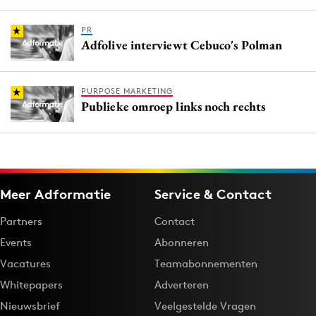
PR
Adfolive interviewt Cebuco's Polman
PURPOSE MARKETING
Publieke omroep links noch rechts
Meer Adformatie
Service & Contact
Partners
Contact
Events
Abonneren
Vacatures
Teamabonnementen
Whitepapers
Adverteren
Nieuwsbrief
Veelgestelde Vragen