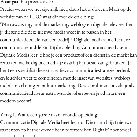
Waar gaat het precies over?
Media
Precies weten we het eigenlijk niet, dat is het probleem. Maar op de
Merkstrategie
website van de HRO staat dit over de opleiding:
"Narrowcasting, mobile marketing, weblogs en digitale televisie. Ben
PR
jij diegene die deze nieuwe media weet in te passen in het
Programmatic
communicatiebeleid van een bedrijf? Digitale media zijn effectieve
Purpose Marketing
communicatiemiddelen. Bij de opleiding Communicatieadviseur
Reputatie & crisis
Digitale Media leer je hoe je een product of een dienst in de markt kan
zetten en welke digitale media je daarbij het beste kan gebruiken. Je
bent een specialist die een creatieve communicatiestrategie bedenkt
en je advies weet te combineren met de inzet van websites, weblogs,
mobile marketing en online marketing. Deze combinatie maakt je als
communicatieadviseur extra waardevol en geven je adviezen een
modern accent!"
Vraag 1. Wat is een goede naam voor de opleiding?
Communicatie Digitale Media heet het nu. Die naam blijkt nieuwe
studenten op het verkeerde been te zetten: het 'Digitale' doet teveel