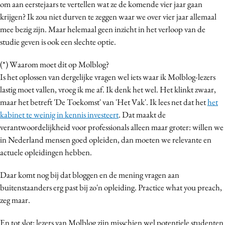
om aan eerstejaars te vertellen wat ze de komende vier jaar gaan
krijgen? Ik zou niet durven te zeggen waar we over vier jaar allemaal
mee bezig zijn. Maar helemaal geen inzicht in het verloop van de
studie geven is ook een slechte optie.
(*) Waarom moet dit op Molblog?
Is het oplossen van dergelijke vragen wel iets waar ik Molblog-lezers
lastig moet vallen, vroeg ik me af. Ik denk het wel. Het klinkt zwaar,
maar het betreft 'De Toekomst' van 'Het Vak'. Ik lees net dat het
het
kabinet te weinig in kennis investeert
. Dat maakt de
verantwoordelijkheid voor professionals alleen maar groter: willen we
in Nederland mensen goed opleiden, dan moeten we relevante en
actuele opleidingen hebben.
Daar komt nog bij dat bloggen en de mening vragen aan
buitenstaanders erg past bij zo'n opleiding. Practice what you preach,
zeg maar.
En tot slot: lezers van Molblog zijn misschien wel potentiele studenten