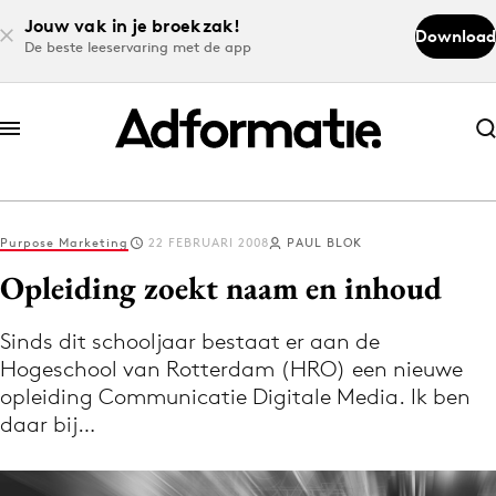
Jouw vak in je broekzak!
Download
De beste leeservaring met de app
Abonneer nu
Abonneer nu
Purpose Marketing
22 FEBRUARI 2008
PAUL BLOK
Log in
Opleiding zoekt naam en inhoud
Sinds dit schooljaar bestaat er aan de
Download de app
Hogeschool van Rotterdam (HRO) een nieuwe
Volg het laatste nieuws via de Adformatie
opleiding Communicatie Digitale Media. Ik ben
Nieuws app
daar bij…