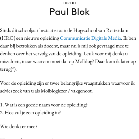
EXPERT
Bureaus
Paul Blok
Campagnes
Carriere
Sinds dit schooljaar bestaat er aan de Hogeschool van Rotterdam
Contentmarketing
(HRO) een nieuwe opleiding
Communicatie Digitale Media
. Ik ben
Craft
daar bij betrokken als docent, maar nu is mij ook gevraagd mee te
Customer Experience
denken over het vervolg van de opleiding. Leuk voor mij denkt u
misschien, maar waarom moet dat op Molblog? Daar kom ik later op
Data & Insights
terug(*).
Design
Digital transformation
Voor de opleiding zijn er twee belangrijke vraagstukken waarvoor ik
Diversiteit
advies zoek van u als Molbloglezer / vakgenoot.
Effectiviteit
1. Wat is een goede naam voor de opleiding?
Gedragsverandering
2. Hoe vul je zo'n opleiding in?
Influencer marketing
Wie denkt er mee?
Interne communicatie
Martech