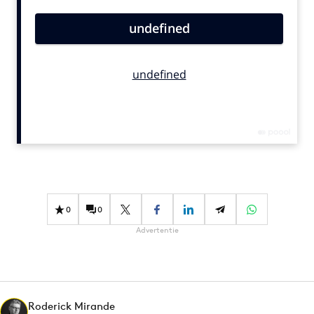
Bureaus
Campagnes
Carriere
Contentmarketing
Craft
Customer Experience
Data & Insights
Design
Digital transformation
Diversiteit
0
0
Effectiviteit
Advertentie
Gedragsverandering
Influencer marketing
Interne communicatie
Roderick Mirande
Martech