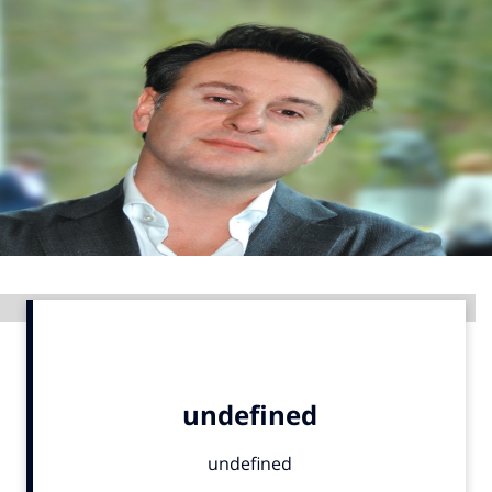
Menu
Home
9 sept: GenAI-training
12 nov: MarketingLive!
Adverteren
Events
Opleidingen
Advertentie
Vacatures
Academy
Partners
Topics
Artificial Intelligence