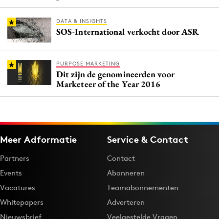
DATA & INSIGHTS
SOS-International verkocht door ASR
PURPOSE MARKETING
Dit zijn de genomineerden voor
Marketeer of the Year 2016
Meer Adformatie
Service & Contact
Partners
Contact
Events
Abonneren
Vacatures
Teamabonnementen
Whitepapers
Adverteren
Nieuwsbrief
Veelgestelde Vragen