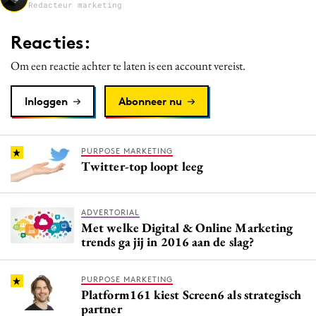
Redacteur marketing
Media
Merkstrategie
Reacties:
PR
Om een reactie achter te laten is een account vereist.
Programmatic
Purpose Marketing
Inloggen
Abonneer nu
Reputatie & crisis
PURPOSE MARKETING
Twitter-top loopt leeg
ADVERTORIAL
Met welke Digital & Online Marketing
trends ga jij in 2016 aan de slag?
PURPOSE MARKETING
Platform161 kiest Screen6 als strategisch
partner