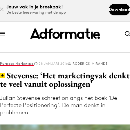
Jouw vak in je broekzak!
Download
De beste leeservaring met de app
Abonneer nu
Abonneer nu
Purpose Marketing
28 JANUARI 2016
RODERICK MIRANDE
Log in
Stevense: ‘Het marketingvak denkt
te veel vanuit oplossingen’
Download de app
Volg het laatste nieuws via de Adformatie
Julian Stevense schreef onlangs het boek ‘De
Perfecte Positionering’. De man denkt in
Nieuws app
problemen.