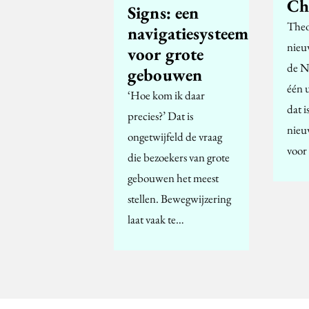
Ch
Signs: een
Theo 
navigatiesysteem
nieu
voor grote
de N
gebouwen
één 
‘Hoe kom ik daar
dat i
precies?’ Dat is
nieu
ongetwijfeld de vraag
voor
die bezoekers van grote
gebouwen het meest
stellen. Bewegwijzering
laat vaak te…