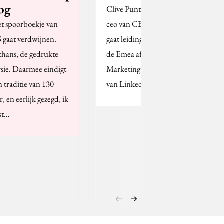
og
Clive Punter, voormalig
t spoorboekje van
ceo van CBS Outdoor,
 gaat verdwijnen.
gaat leiding geven aan
thans, de gedrukte
de Emea afdeling
rsie. Daarmee eindigt
Marketing Solutions
n traditie van 130
van LinkedIn.
r, en eerlijk gezegd, ik
st…