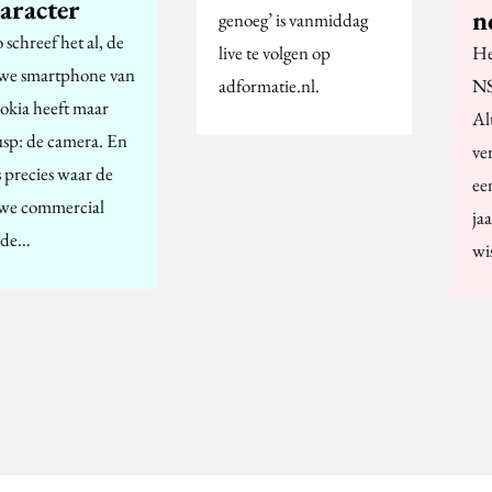
aracter
n
genoeg’ is vanmiddag
schreef het al, de
live te volgen op
He
we smartphone van
adformatie.nl.
NS
okia heeft maar
Al
usp: de camera. En
ve
s precies waar de
ee
we commercial
jaa
 de…
wi