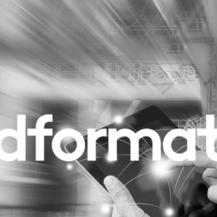
Programmatic
ering
Purpose Marketing
keting
Reputatie & crisis
nicatie