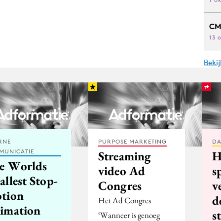
CM
13 
Beki
RNE
PURPOSE MARKETING
DA
MUNICATIE
Streaming
H
e Worlds
video Ad
s
llest Stop-
Congres
v
tion
d
Het Ad Congres
imation
s
‘Wanneer is genoeg