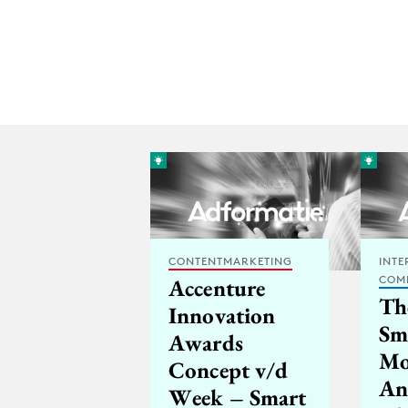
CONTENTMARKETING
INTE
COM
Accenture
Th
Innovation
Sma
Awards
Mo
Concept v/d
An
Week – Smart