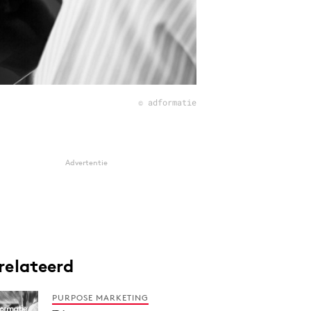
© adformatie
Advertentie
relateerd
PURPOSE MARKETING