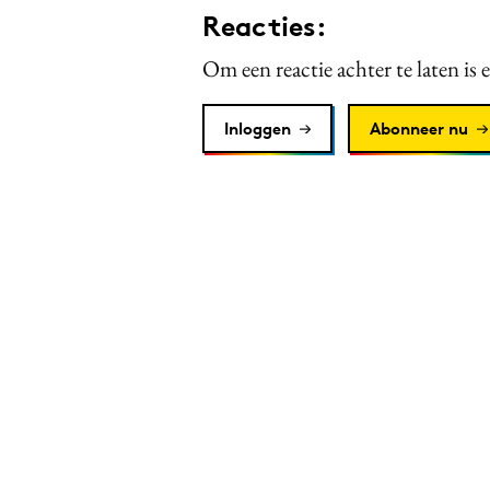
Reacties:
Om een reactie achter te laten is 
Inloggen
Abonneer nu