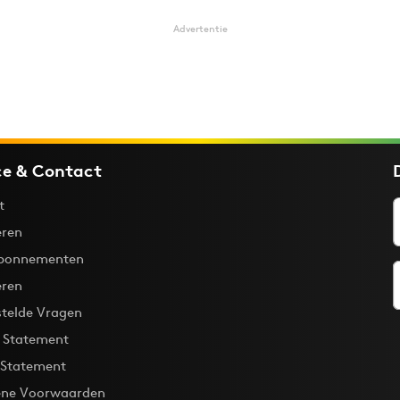
Advertentie
ce & Contact
t
ren
bonnementen
eren
stelde Vragen
y Statement
 Statement
ne Voorwaarden