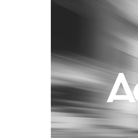
Carriere
Effectiviteit
Contentmarketing
Gedragsverand
Craft
Influencer mar
Customer Experience
Interne commu
Data & Insights
Martech