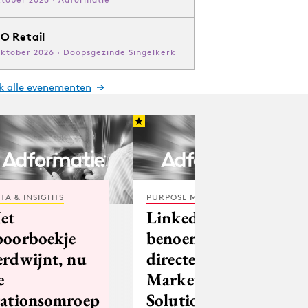
O Retail
oktober 2026 · Doopsgezinde Singelkerk
jk alle evenementen
TA & INSIGHTS
PURPOSE MARKETING
et
LinkedIn
poorboekje
benoemt
erdwijnt, nu
directeur
e
Marketing
tationsomroep
Solutions