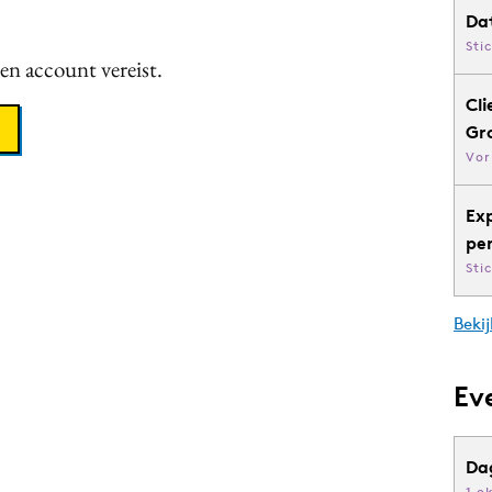
Da
Sti
een account vereist.
Cli
Gr
Vor
Ex
pe
Sti
Bekij
Ev
Da
1 o