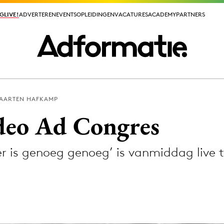
GLIVE!
GLIVE!
ADVERTEREN
ADVERTEREN
EVENTS
EVENTS
OPLEIDINGEN
OPLEIDINGEN
VACATURES
VACATURES
ACADEMY
ACADEMY
PARTNERS
PARTNERS
AARTEN HAFKAMP
ieuws app
deo Ad Congres
 is genoeg genoeg’ is vanmiddag live t
Media
ormation
Merkstrategie
PR