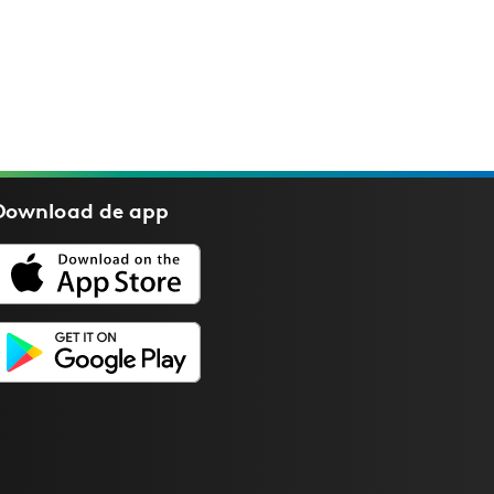
Download de
app