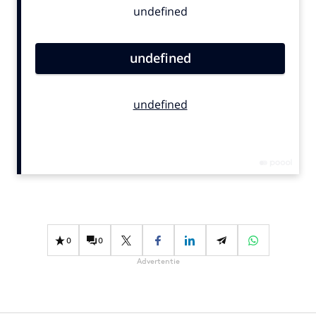
Bureaus
Campagnes
Carriere
Contentmarketing
Craft
Customer Experience
Data & Insights
Design
Digital transformation
Diversiteit
Effectiviteit
0
0
Gedragsverandering
Advertentie
Influencer marketing
Interne communicatie
Martech