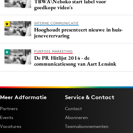
TBWA\Neboko start label voor
goedkope video's
INTERNE COMMUNICATIE
Hooghoudt presenteert nieuwe in huis-
jeneverervaring
PURPOSE MARKETING
De PR Hitlijst 2014 - de
communicatiesong van Aart Lensink
Meer Adformatie
Service & Contact
Partners
Contact
Events
Abonneren
Vacatures
Teamabonnementen