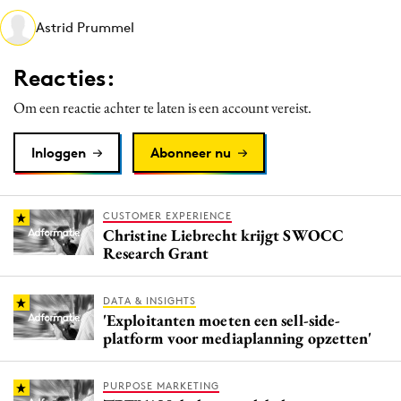
Media
Astrid Prummel
Merkstrategie
Reacties:
PR
Programmatic
Om een reactie achter te laten is een account vereist.
Purpose Marketing
Inloggen
Abonneer nu
Reputatie & crisis
CUSTOMER EXPERIENCE
Christine Liebrecht krijgt SWOCC
Research Grant
DATA & INSIGHTS
'Exploitanten moeten een sell-side-
platform voor mediaplanning opzetten'
PURPOSE MARKETING