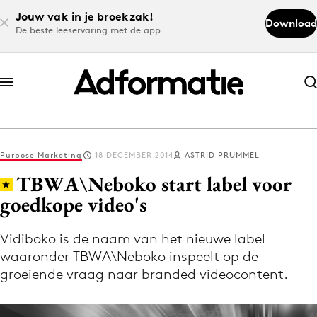
Jouw vak in je broekzak!
Download
De beste leeservaring met de app
Abonneer nu
Abonneer nu
Purpose Marketing
18 DECEMBER 2014
ASTRID PRUMMEL
Log in
TBWA\Neboko start label voor
goedkope video's
Download de app
Volg het laatste nieuws via de Adformatie
Vidiboko is de naam van het nieuwe label
waaronder TBWA\Neboko inspeelt op de
Nieuws app
groeiende vraag naar branded videocontent.