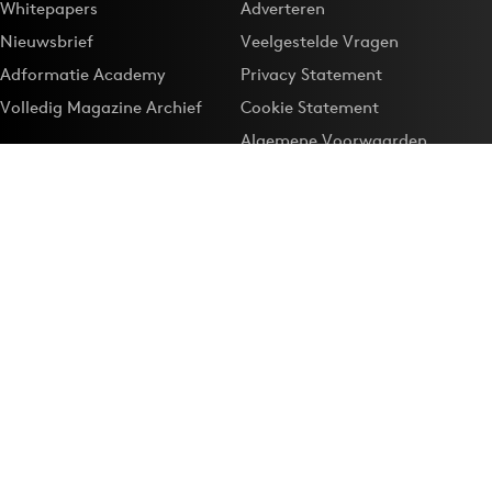
Whitepapers
Adverteren
Nieuwsbrief
Veelgestelde Vragen
Adformatie Academy
Privacy Statement
Volledig Magazine Archief
Cookie Statement
Algemene Voorwaarden
Onze app
Maak Adformatie.nl je
Google-favoriet
Privacyinstellingen
Download de
Adformatie Nieuws App