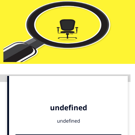
Menu
Home
9 sept: GenAI-training
12 nov: MarketingLive!
Adverteren
Events
Advertentie
Opleidingen
Vacatures
Academy
Partners
Topics
Artificial Intelligence