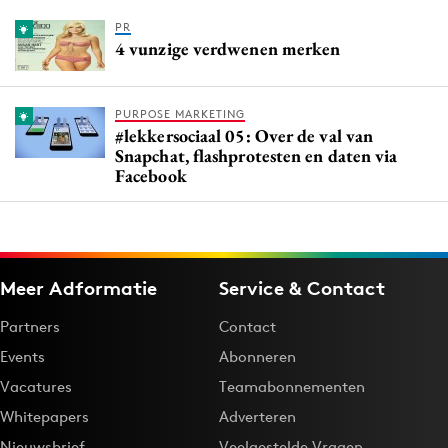
PR
4 vunzige verdwenen merken
PURPOSE MARKETING
#lekkersociaal 05: Over de val van
Snapchat, flashprotesten en daten via
Facebook
Meer Adformatie
Service & Contact
Partners
Contact
Events
Abonneren
Vacatures
Teamabonnementen
Whitepapers
Adverteren
Nieuwsbrief
Veelgestelde Vragen