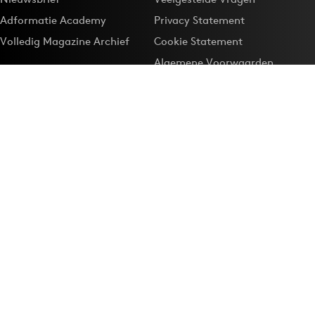
Adformatie Academy
Privacy Statement
Volledig Magazine Archief
Cookie Statement
Algemene Voorwaarden
Onze app
Maak Adformatie.nl je
Google-favoriet
Privacyinstellingen
Download de
Adformatie Nieuws App