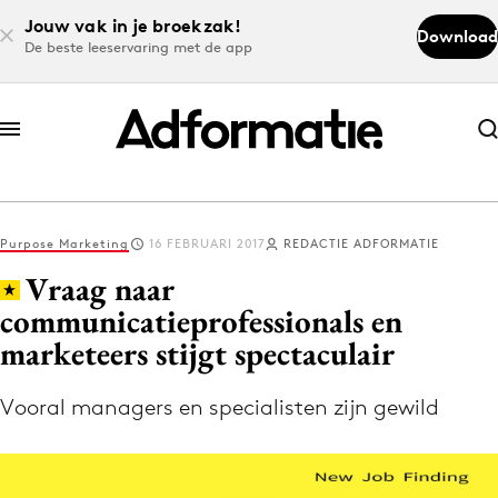
Jouw vak in je broekzak!
Download
De beste leeservaring met de app
Abonneer nu
Abonneer nu
Purpose Marketing
16 FEBRUARI 2017
REDACTIE ADFORMATIE
Log in
Vraag naar
communicatieprofessionals en
marketeers stijgt spectaculair
Download de app
Volg het laatste nieuws via de Adformatie
Vooral managers en specialisten zijn gewild
Nieuws app