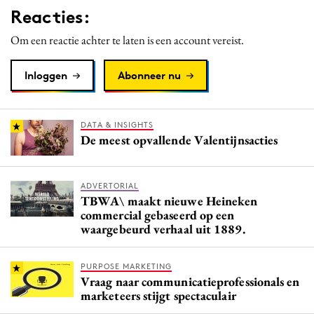
Reacties:
Media
Merkstrategie
Om een reactie achter te laten is een account vereist.
PR
Inloggen
Abonneer nu
Programmatic
Purpose Marketing
Reputatie & crisis
DATA & INSIGHTS
De meest opvallende Valentijnsacties
ADVERTORIAL
TBWA\ maakt nieuwe Heineken
commercial gebaseerd op een
waargebeurd verhaal uit 1889.
PURPOSE MARKETING
Vraag naar communicatieprofessionals en
marketeers stijgt spectaculair