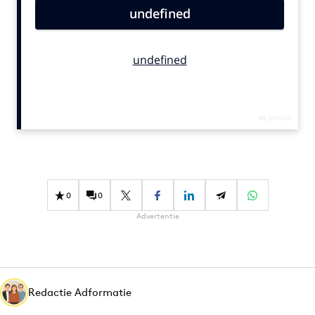
Bureaus
Campagnes
Carriere
Contentmarketing
Craft
Customer Experience
Data & Insights
Design
Digital transformation
0
0
Diversiteit
Advertentie
Effectiviteit
Gedragsverandering
Influencer marketing
Interne communicatie
Redactie Adformatie
Martech