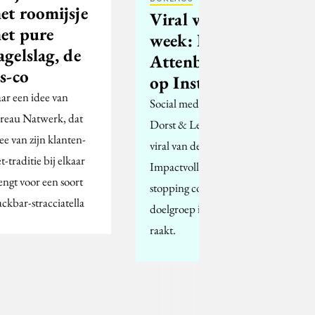
et roomijsje
Viral van de
et pure
week: David
agelslag, de
Attenborough
Js-co
op Instagram
ar een idee van
Social media bureau
reau Natwerk, dat
Dorst & Lesser kiest de
ee van zijn klanten-
viral van de week.
t-traditie bij elkaar
Impactvolle, scroll-
engt voor een soort
stopping content, die de
ackbar-stracciatella
doelgroep in het hart
raakt.