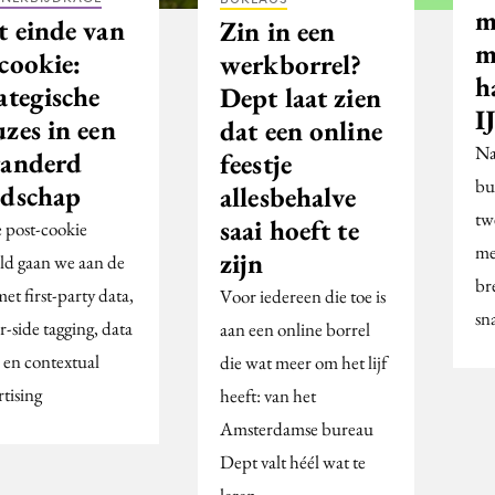
m
t einde van
Zin in een
m
cookie:
werkborrel?
h
ategische
Dept laat zien
I
zes in een
dat een online
Na
randerd
feestje
bu
ndschap
allesbehalve
tw
saai hoeft te
e post-cookie
me
zijn
ld gaan we aan de
br
met first-party data,
Voor iedereen die toe is
sn
r-side tagging, data
aan een online borrel
 en contextual
die wat meer om het lijf
tising
heeft: van het
Amsterdamse bureau
Dept valt héél wat te
leren.