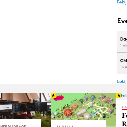
Bekij
Ev
Da
1 o
CM
13 
Beki
CA
F
R
TNERBIJDRAGE
BUREAUS