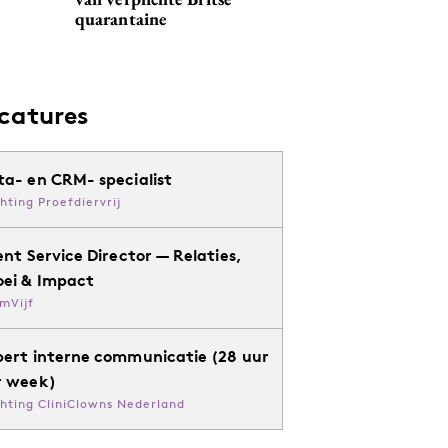
quarantaine
catures
ta- en CRM- specialist
chting Proefdiervrij
ent Service Director — Relaties,
oei & Impact
mVijf
pert interne communicatie (28 uur
r week)
chting CliniClowns Nederland