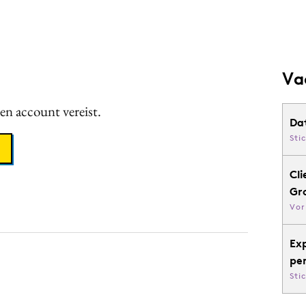
Va
een account vereist.
Da
Sti
Cli
Gr
Vor
Ex
pe
Sti