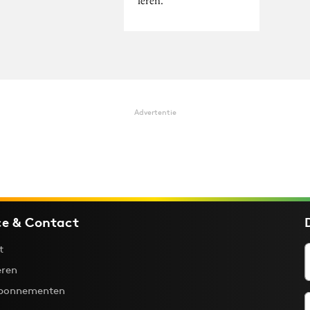
Advertentie
ce & Contact
t
ren
bonnementen