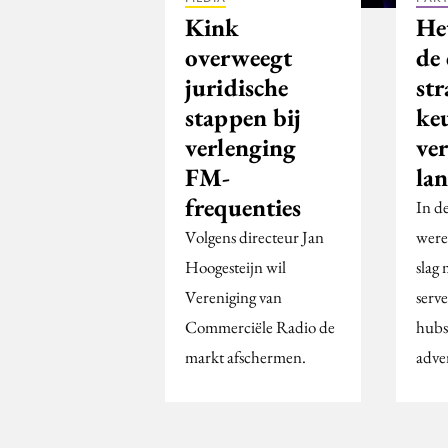
Kink
He
overweegt
de 
juridische
str
stappen bij
keu
verlenging
ve
FM-
la
frequenties
In d
Volgens directeur Jan
were
Hoogesteijn wil
slag 
Vereniging van
serve
Commerciële Radio de
hubs
markt afschermen.
adver