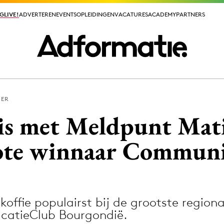
GLIVE!
GLIVE!
ADVERTEREN
ADVERTEREN
EVENTS
EVENTS
OPLEIDINGEN
OPLEIDINGEN
VACATURES
VACATURES
ACADEMY
ACADEMY
PARTNERS
PARTNERS
DER
ieuws app
is met Meldpunt Mati
te winnaar Communic
Media
ormation
Merkstrategie
ffie populairst bij de grootste region
PR
atieClub Bourgondië.