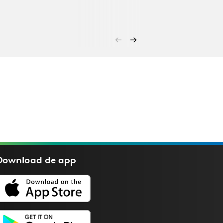
Download de
app