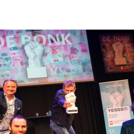
Programmatic
ering
Purpose Marketing
keting
Reputatie & crisis
nicatie