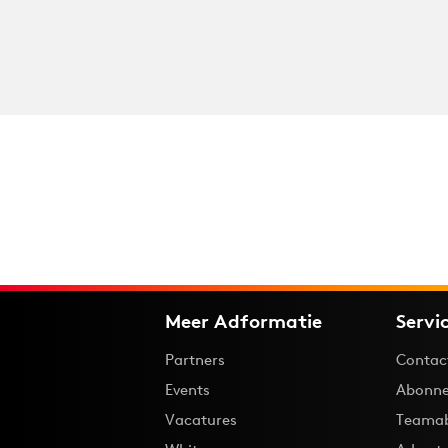
Meer Adformatie
Servi
Partners
Contac
Events
Abonne
Vacatures
Teama