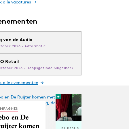
k alle vacatures
enementen
g van de Audio
ktober 2026 · Adformatie
O Retail
oktober 2026 · Doopsgezinde Singelkerk
jk alle evenementen
MPAGNES
ebo en De
uijter komen
BUREAUS