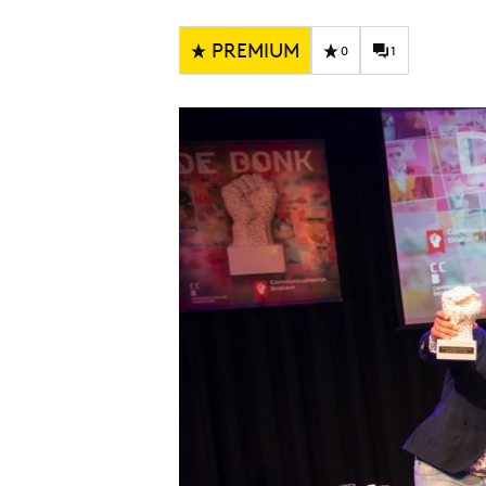
Carriere
Effectiviteit
Contentmarketing
Gedragsverand
PREMIUM
0
1
Craft
Influencer mar
Customer Experience
Interne commu
Data & Insights
Martech