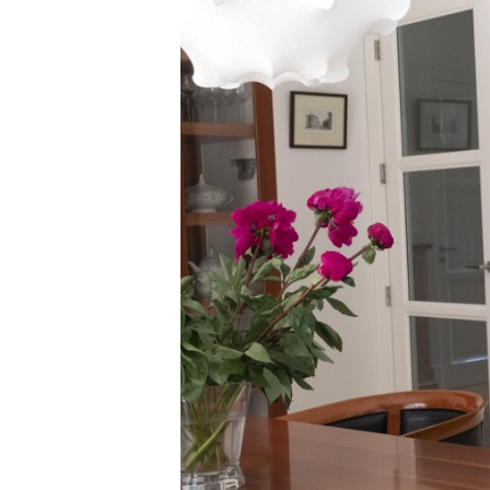
Carriere
Effectiviteit
Contentmarketing
Gedragsverand
Craft
Influencer mar
Customer Experience
Interne commu
Data & Insights
Martech