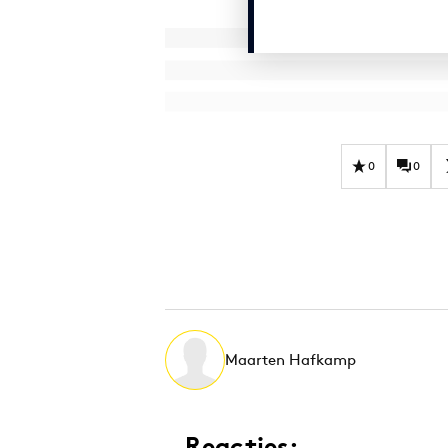
0
0
Maarten Hafkamp
Reacties: