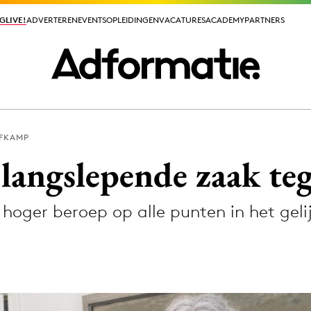
GLIVE!
GLIVE!
ADVERTEREN
ADVERTEREN
EVENTS
EVENTS
OPLEIDINGEN
OPLEIDINGEN
VACATURES
VACATURES
ACADEMY
ACADEMY
PARTNERS
PARTNERS
FKAMP
ieuws app
langslepende zaak t
n hoger beroep op alle punten in het geli
Media
ormation
Merkstrategie
PR