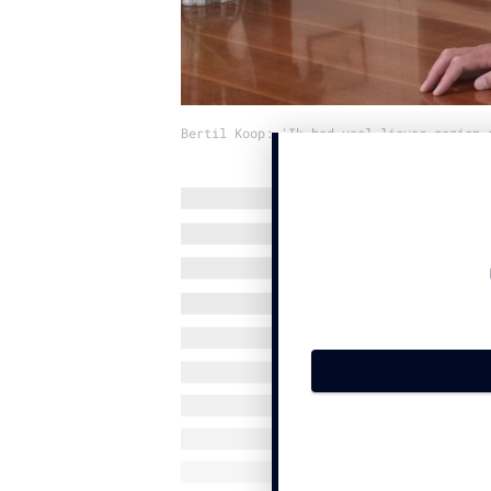
Bertil Koop: 'Ik had veel liever gezien 