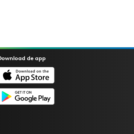
Download de
app