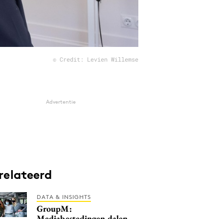
© Credit: Levien Willemse
Advertentie
relateerd
DATA & INSIGHTS
GroupM:
Mediabestedingen dalen