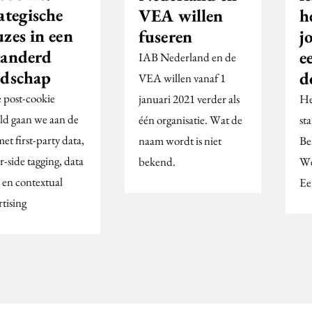
ategische
VEA willen
h
zes in een
fuseren
j
randerd
e
IAB Nederland en de
ndschap
d
VEA willen vanaf 1
e post-cookie
januari 2021 verder als
He
ld gaan we aan de
één organisatie. Wat de
st
met first-party data,
naam wordt is niet
Be
r-side tagging, data
bekend.
We
 en contextual
Ee
tising