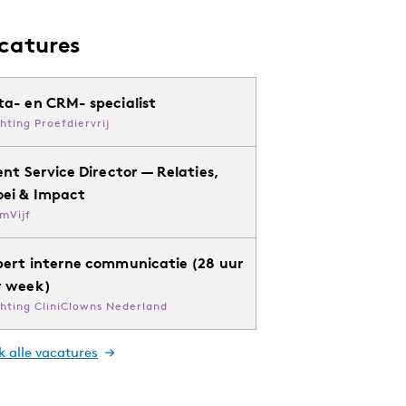
catures
ta- en CRM- specialist
chting Proefdiervrij
ent Service Director — Relaties,
oei & Impact
mVijf
pert interne communicatie (28 uur
r week)
chting CliniClowns Nederland
k alle vacatures