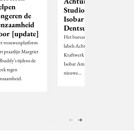
Achtung!mcgarrybow
elpen
Studio Kraftwerk en
ongeren de
Isobar worden samen
enzaamheid
DentsuAchtung!
oor [update]
Het bureau voegt per oktober de
t vrouwenplatform
labels Achtung!mcgarrybowen,
art praatlijn Margriet
Kraftwerk linked by Isobar en
lbuddy’s tijdens de
Isobar Amsterdam samen in één
ek tegen
nieuwe…
nzaamheid.