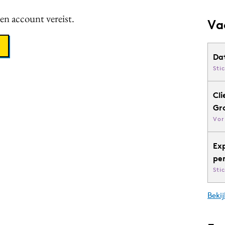
een account vereist.
Va
Da
Sti
Cli
Gr
Vor
Ex
pe
Sti
Bekij