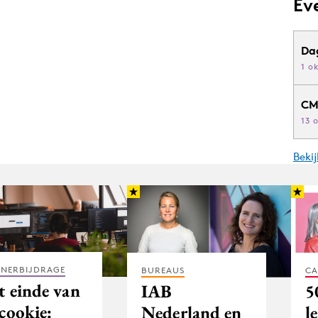
Ev
Da
1 o
CM
13 
Beki
TNERBIJDRAGE
BUREAUS
CA
t einde van
IAB
5
cookie:
Nederland en
l