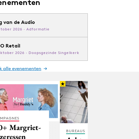
enementen
g van de Audio
ktober 2026 · Adformatie
O Retail
oktober 2026 · Doopsgezinde Singelkerk
jk alle evenementen
MPAGNES
0+ Margriet-
BUREAUS
ezeressen