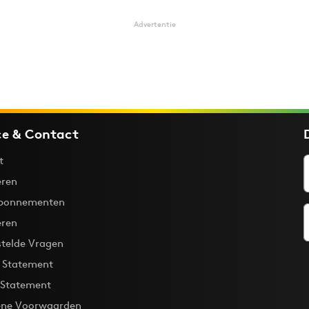
Advertentie
ce & Contact
t
ren
bonnementen
eren
stelde Vragen
y Statement
 Statement
ne Voorwaarden