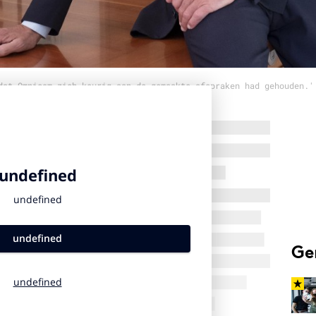
dat Omnicom zich keurig aan de gemaakte afspraken had gehouden.'
Ge