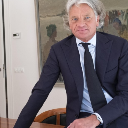
Programmatic
ering
Purpose Marketing
keting
Reputatie & crisis
nicatie