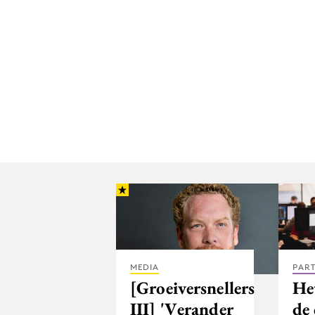
MEDIA
PAR
[Groeiversnellers
He
III] 'Verander
de 