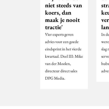
niet steeds van
str
koers, dan
keu
maak je nooit
ve
tractie'
la
Vier experts geven
In d
advies voor een goede
were
eindsprint in het vierde
slag 
kwartaal. Deel III: Mike
serve
van der Moolen,
hubs
directeur direct sales
adver
DPG Media.