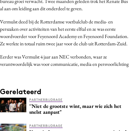
bureau groei verwacht. Twee maanden geleden trok het
Renate Bus
Bureaus
al aan om leiding aan dit onderdeel te geven.
Campagnes
Vermulst deed bij de Rotterdamse voetbalclub de m
edia- en
Carriere
perszaken over activiteiten van het eerste elftal en ze was eerste
Contentmarketing
woordvoerder voor Feyenoord Academy en Feyenoord Foundation.
Craft
Ze werkte in totaal ruim twee jaar voor de club uit Rotterdam-Zuid.
Customer Experience
Eerder was Vermulst 4 jaar aan NEC verbonden, waar ze
Data & Insights
verantwoordelijk was voor communicatie, media en persvoorlichting
Design
Digital transformation
Diversiteit
Gerelateerd
Effectiviteit
PARTNERBIJDRAGE
Gedragsverandering
''Niet de grootste wint, maar wie zich het
Influencer marketing
snelst aanpast"
Interne communicatie
PARTNERBIJDRAGE
Martech