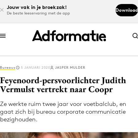
Jouw vak in je broekzak!
Download
De beste leeservaring met de app
Abonneer nu
Abonneer nu
Bureaus
5 JANUARI 2020
JASPER MULDER
Log in
Feyenoord-persvoorlichter Judith
Vermulst vertrekt naar Coopr ​​​​​​​
Download de app
Volg het laatste nieuws via de Adformatie
Ze werkte ruim twee jaar voor voetbalclub, en
gaat zich bij bureau corporate communicatie
Nieuws app
bezighouden.