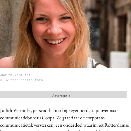
Menu
Home
9 sept: GenAI-training
12 nov: MarketingLive!
Adverteren
Events
Judith Vermulst
Opleidingen
© Twitter-profielfoto
Vacatures
Academy
Advertentie
Partners
Judith Vermulst, persvoorlichter bij Feyenoord, stapt over naar
Topics
communicatiebureau Coopr. Ze gaat daar de corporate-
communicatietak versterken, een onderdeel waarin het Rotterdamse
Artificial Intelligence