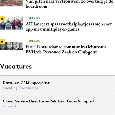
Van pitch naar vertrouwen: zo overtuig je de
Media
boardroom
Merkstrategie
BUREAUS
PR
AH lanceert spaarvoetbalplaatjes samen met
app met multiplayer-games
Programmatic
Purpose Marketing
BUREAUS
Reputatie & crisis
Fusie Rotterdamse communicatiebureaus
BVH/de PersoneelZaak en Clubgeist
Vacatures
Data- en CRM- specialist
Stichting Proefdiervrij
Client Service Director — Relaties, Groei & Impact
VormVijf