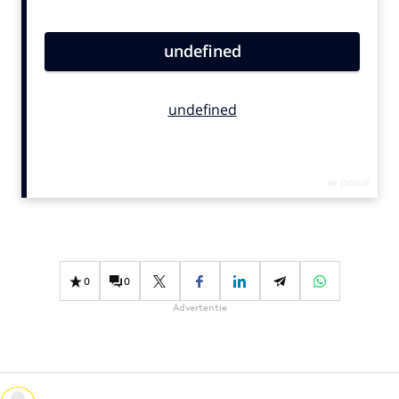
Bureaus
Campagnes
Carriere
Contentmarketing
Craft
Customer Experience
Data & Insights
Design
Digital transformation
Diversiteit
0
0
Effectiviteit
Advertentie
Gedragsverandering
Influencer marketing
Interne communicatie
Martech