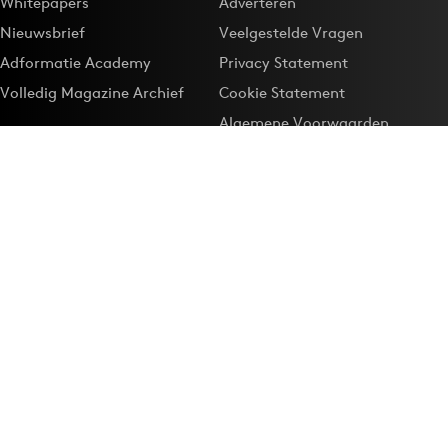
Whitepapers
Adverteren
Nieuwsbrief
Veelgestelde Vragen
Adformatie Academy
Privacy Statement
Volledig Magazine Archief
Cookie Statement
Algemene Voorwaarden
Onze app
Maak Adformatie.nl je
Google-favoriet
Privacyinstellingen
Download de
Adformatie Nieuws App