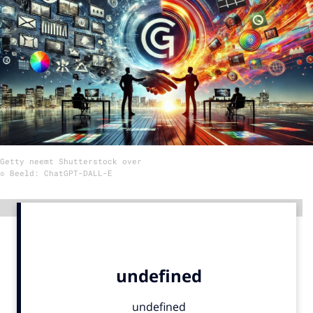
Menu
Home
9 sept: GenAI-training
12 nov: MarketingLive!
Adverteren
Getty neemt Shutterstock over
Events
© Beeld: ChatGPT-DALL-E
Opleidingen
Vacatures
Advertentie
Academy
Partners
Topics
Artificial Intelligence