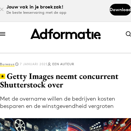
Jouw vak in je broekzak!
Download
De beste leeservaring met de app
Abonneer nu
Abonneer nu
Bureaus
7 JANUARI 2025
EEN AUTEUR
Log in
Getty Images neemt concurrent
Shutterstock over
Download de app
Volg het laatste nieuws via de Adformatie
Met de overname willen de bedrijven kosten
besparen en de winstgevendheid vergroten
Nieuws app