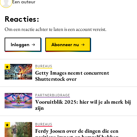
Een auteur
Media
Merkstrategie
Reacties:
PR
Om een reactie achter te laten is een account vereist.
Programmatic
Purpose Marketing
Inloggen
Abonneer nu
Reputatie & crisis
BUREAUS
Getty Images neemt concurrent
Shutterstock over
PARTNERBIJDRAGE
Vooruitblik 2025: hier wil je als merk bij
zijn
BUREAUS
Ferdy Joosen over de dingen die een
positieve impact op hemzelf hebben