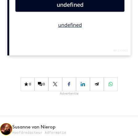
Bureaus
Campagnes
Carriere
Contentmarketing
Craft
Customer Experience
Data & Insights
Design
Digital transformation
0
0
Diversiteit
Advertentie
Effectiviteit
Gedragsverandering
Influencer marketing
Interne communicatie
Susanne van Nierop
Hoofdredacteur Adformatie
Martech