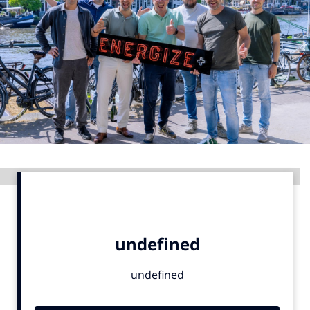
Menu
Home
9 sept: GenAI-training
12 nov: MarketingLive!
Adverteren
Events
Advertentie
Opleidingen
Vacatures
Academy
Partners
Topics
Artificial Intelligence