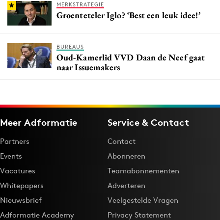
MERKSTRATEGIE
Groenteteler Iglo? ‘Best een leuk idee!’
BUREAUS
Oud-Kamerlid VVD Daan de Neef gaat
naar Issuemakers
Meer Adformatie
Service & Contact
Partners
Contact
Events
Abonneren
Vacatures
Teamabonnementen
Whitepapers
Adverteren
Nieuwsbrief
Veelgestelde Vragen
Adformatie Academy
Privacy Statement