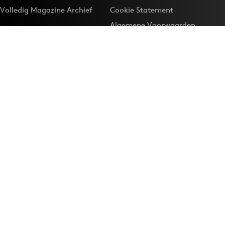
Volledig Magazine Archief
Cookie Statement
Algemene Voorwaarden
Onze app
Maak Adformatie.nl je
Google-favoriet
Privacyinstellingen
Download de
Adformatie Nieuws App