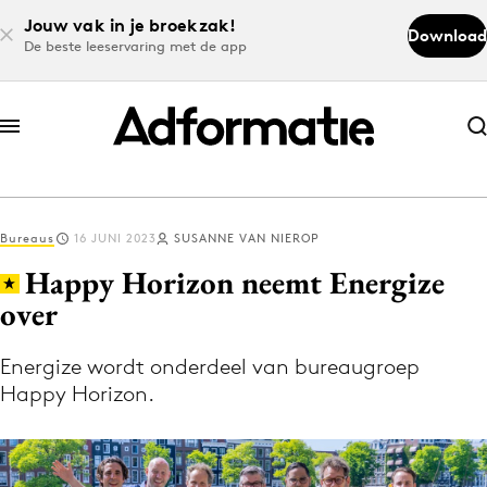
Jouw vak in je broekzak!
Download
De beste leeservaring met de app
Abonneer nu
Abonneer nu
Bureaus
16 JUNI 2023
SUSANNE VAN NIEROP
Log in
Happy Horizon neemt Energize
over
Download de app
Volg het laatste nieuws via de Adformatie
Energize wordt onderdeel van bureaugroep
Happy Horizon.
Nieuws app