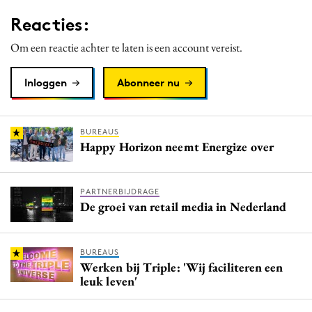
Media
Reacties:
Merkstrategie
Om een reactie achter te laten is een account vereist.
PR
Programmatic
Inloggen
Abonneer nu
Purpose Marketing
Reputatie & crisis
BUREAUS
Happy Horizon neemt Energize over
PARTNERBIJDRAGE
De groei van retail media in Nederland
BUREAUS
Werken bij Triple: 'Wij faciliteren een
leuk leven'