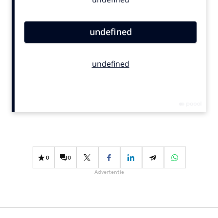
Bureaus
Campagnes
Carriere
Contentmarketing
Craft
Customer Experience
Data & Insights
Design
Digital transformation
Diversiteit
Effectiviteit
0
0
Gedragsverandering
Advertentie
Influencer marketing
Interne communicatie
Martech