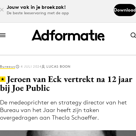
Jouw vak in je broekzak!
Download
De beste leeservaring met de app
Abonneer nu
Abonneer nu
Bureaus
4 JULI 2024
LUCAS BOON
Log in
Jeroen van Eck vertrekt na 12 jaar
bij Joe Public
Download de app
Volg het laatste nieuws via de Adformatie
De medeoprichter en strategy director van het
Bureau van het Jaar heeft zijn taken
Nieuws app
overgedragen aan Thecla Schaeffer.