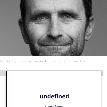
Menu
Home
9 sept: GenAI-training
12 nov: MarketingLive!
Adverteren
Events
Het is tijd voor een nieuw hoofdstuk, vindt Van Eck.
Opleidingen
Vacatures
Advertentie
Academy
Partners
Topics
Artificial Intelligence