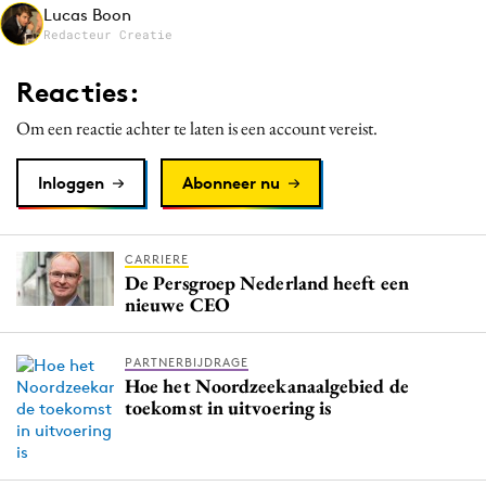
Lucas Boon
Media
Redacteur Creatie
Merkstrategie
Reacties:
PR
Programmatic
Om een reactie achter te laten is een account vereist.
Purpose Marketing
Inloggen
Abonneer nu
Reputatie & crisis
CARRIERE
De Persgroep Nederland heeft een
nieuwe CEO
PARTNERBIJDRAGE
Hoe het Noordzeekanaalgebied de
toekomst in uitvoering is