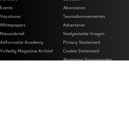
Events
Abonneren
Vacatures
Teamabonnementen
Whitepapers
Adverteren
Nieuwsbrief
Veelgestelde Vragen
Adformatie Academy
Privacy Statement
Volledig Magazine Archief
Cookie Statement
Algemene Voorwaarden
Onze app
Maak Adformatie.nl je
Google-favoriet
Privacyinstellingen
Download de
Adformatie Nieuws App