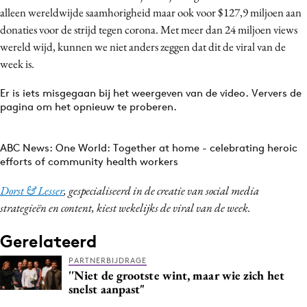
alleen wereldwijde saamhorigheid maar ook voor $127,9 miljoen aan
Media
donaties voor de strijd tegen corona. Met meer dan 24 miljoen views
Merkstrategie
wereld wijd, kunnen we niet anders zeggen dat dit de viral van de
PR
week is.
Programmatic
Er is iets misgegaan bij het weergeven van de video. Ververs de
Purpose Marketing
pagina om het opnieuw te proberen.
Reputatie & crisis
ABC News: One World: Together at home - celebrating heroic
efforts of community health workers
Dorst & Lesser
, gespecialiseerd in de creatie van social media
strategieën en content, kiest wekelijks de viral van de week.
Gerelateerd
PARTNERBIJDRAGE
''Niet de grootste wint, maar wie zich het
snelst aanpast"