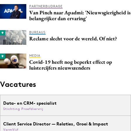
PARTNERBIJDRAGE
Van Pinch naar Apadmi: 'Nieuwsgierigheid is
belangrijker dan ervaring'
BUREAUS
Reclame slecht voor de wereld. Of niet?
MEDIA
Covid-19 heeft nog beperkt effect op
luistercijfers nieuwszenders
Vacatures
Data- en CRM- specialist
Stichting Proefdiervrij
Client Service Director — Relaties, Groei & Impact
VormVijf