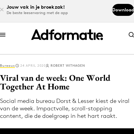
Jouw vak in je broekzak!
Download
De beste leeservaring met de app
Abonneer nu
Abonneer nu
Bureaus
24 APRIL 2020
ROBERT WITHAGEN
Log in
Viral van de week: One World
Together At Home
Download de app
Volg het laatste nieuws via de Adformatie
Social media bureau Dorst & Lesser kiest de viral
van de week. Impactvolle, scroll-stopping
Nieuws app
content, die de doelgroep in het hart raakt.