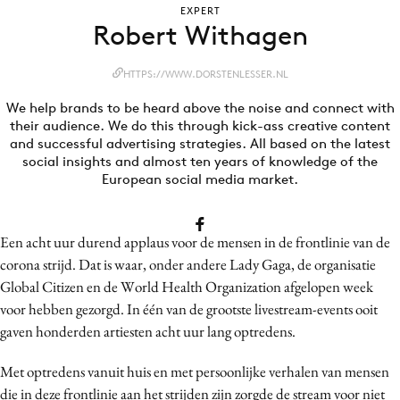
EXPERT
Bureaus
Robert Withagen
Campagnes
Carriere
HTTPS://WWW.DORSTENLESSER.NL
Contentmarketing
We help brands to be heard above the noise and connect with
Craft
their audience. We do this through kick-ass creative content
and successful advertising strategies. All based on the latest
Customer Experience
social insights and almost ten years of knowledge of the
Data & Insights
European social media market.
Design
Digital transformation
Een acht uur durend applaus voor de mensen in de frontlinie van de
Diversiteit
corona strijd. Dat is waar, onder andere Lady Gaga, de organisatie
Effectiviteit
Global Citizen en de World Health Organization afgelopen week
voor hebben gezorgd. In één van de grootste livestream-events ooit
Gedragsverandering
gaven honderden artiesten acht uur lang optredens.
Influencer marketing
Interne communicatie
Met optredens vanuit huis en met persoonlijke verhalen van mensen
Martech
die in deze frontlinie aan het strijden zijn zorgde de stream voor niet