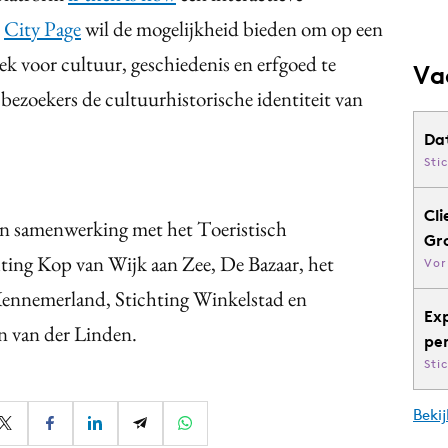
e
City Page
wil de mogelijkheid bieden om op een
ek voor cultuur, geschiedenis en erfgoed te
Va
ezoekers de cultuurhistorische identiteit van
Da
Sti
Cli
in samenwerking met het Toeristisch
Gr
ting Kop van Wijk aan Zee, De Bazaar, het
Vor
nnemerland, Stichting Winkelstad en
Ex
an van der Linden.
pe
Sti
Bekij