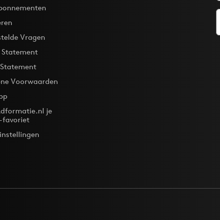
bonnementen
eren
stelde Vragen
y Statement
 Statement
ne Voorwaarden
pp
dformatie.nl je
-favoriet
instellingen