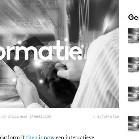
Programmatic
ering
Purpose Marketing
Ge
keting
Reputatie & crisis
nicatie
 de originele afbeelding
© adformatie
platform
if then is now
een interactieve