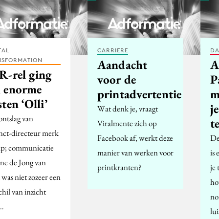
TAL
CARRIERE
DA
NSFORMATION
Aandacht
A
R-rel ging
voor de
P
 enorme
printadvertentie
m
ten ‘Olli’
j
Wat denk je, vraagt
ontslag van
t
Viralmente zich op
nct-directeur merk
Facebook af, werkt deze
De
; communicatie
manier van werken voor
is
ne de Jong van
printkranten?
je 
was niet zozeer een
ho
chil van inzicht
no
…
lui