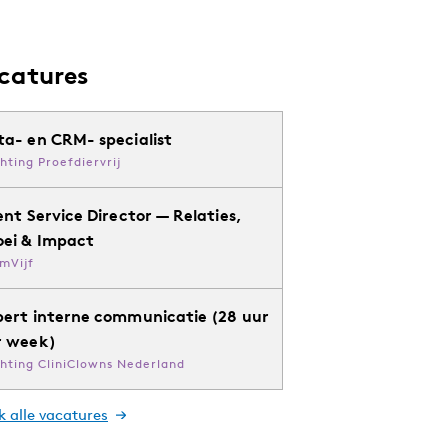
catures
ta- en CRM- specialist
chting Proefdiervrij
ent Service Director — Relaties,
oei & Impact
mVijf
pert interne communicatie (28 uur
r week)
chting CliniClowns Nederland
k alle vacatures