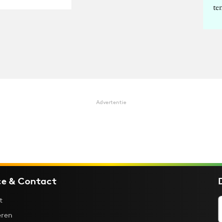
te
Advertentie
ce & Contact
t
ren