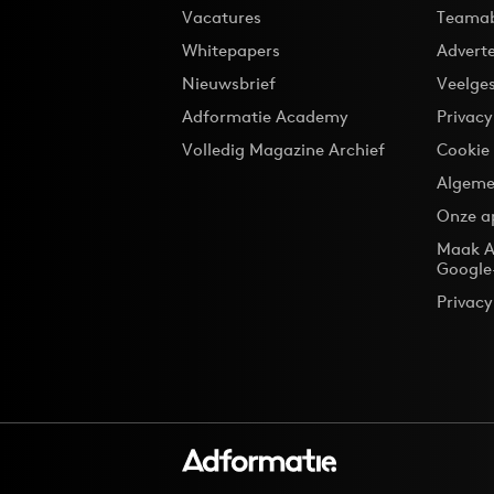
Vacatures
Teama
Whitepapers
Advert
Nieuwsbrief
Veelge
Adformatie Academy
Privac
Volledig Magazine Archief
Cookie
Algeme
Onze a
Maak A
Google
Privacy