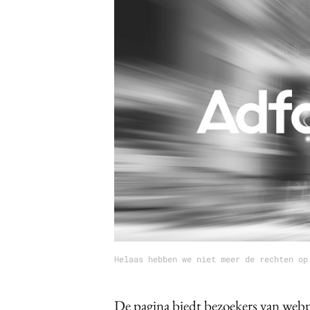
Carriere
Effectiviteit
Contentmarketing
Gedragsverand
Craft
Influencer mar
Customer Experience
Interne commu
Data & Insights
Martech
Helaas hebben we niet meer de rechten op
De pagina biedt bezoekers van web