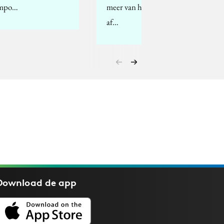
mpo…
meer van het vaste land
af…
Download de
app