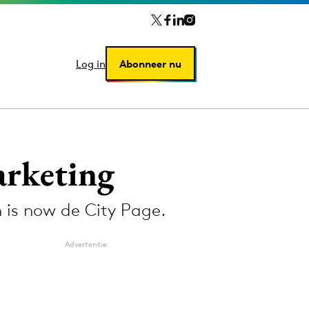
Log in
Log in
Abonneer nu
Abonneer nu
arketing
 is now de City Page.
Advertentie