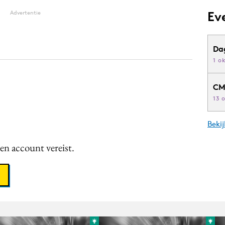
Ev
Advertentie
Da
1 o
CM
13 
Beki
een account vereist.