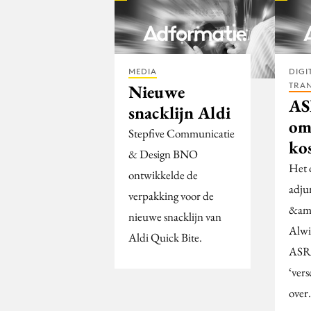
MEDIA
DIGI
TRA
Nieuwe
AS
snacklijn Aldi
om
Stepfive Communicatie
kos
& Design BNO
Het 
ontwikkelde de
adju
verpakking voor de
&amp
nieuwe snacklijn van
Alwi
Aldi Quick Bite.
ASR 
‘vers
over