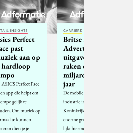
TA & INSIGHTS
CARRIERE
sics Perfect
Britse Mobile
ace past
Advertising
uziek aan op
uitgaven
e hardloop
raken de £1
empo
miljard dit
jaar
 ASICS Perfect Pace
 een app die helpt om
De mobile advertising
tempo gelijk te
industrie in Verenigd
uden. Om muziek op
Koninkrijk maakt een
rmaal te kunnen
enorme groei door en
steren dien je je
lijkt hiermee steeds