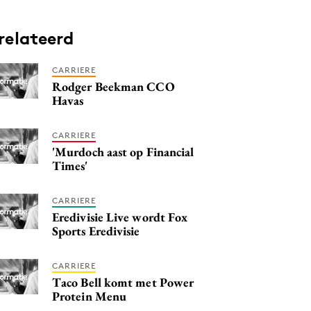
relateerd
CARRIERE
Rodger Beekman CCO
Havas
CARRIERE
'Murdoch aast op Financial
Times'
CARRIERE
Eredivisie Live wordt Fox
Sports Eredivisie
CARRIERE
Taco Bell komt met Power
Protein Menu