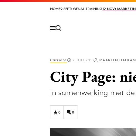
HOME
HOME
9 SEPT: GENAI-TRAINING
9 SEPT: GENAI-TRAINING
12 NOV: MARKETIN
12 NOV: MARKETIN
Carriere
2 JULI 2013
MAARTEN HAFKAM
Volg het laatste nieuws via de Adformatie N
City Page: n
In samenwerking met de 
Topics
Artificial Intelligence
Design
0
0
Bureaus
Digital transf
Campagnes
Diversiteit