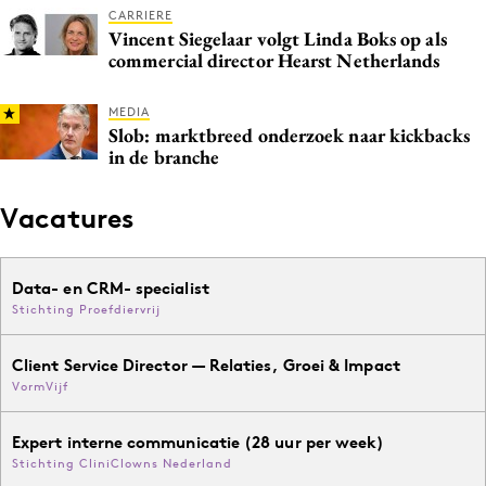
CARRIERE
Media
Vincent Siegelaar volgt Linda Boks op als
Merkstrategie
commercial director Hearst Netherlands
PR
MEDIA
Programmatic
Slob: marktbreed onderzoek naar kickbacks
Purpose Marketing
in de branche
Reputatie & crisis
Vacatures
Data- en CRM- specialist
Stichting Proefdiervrij
Client Service Director — Relaties, Groei & Impact
VormVijf
Expert interne communicatie (28 uur per week)
Stichting CliniClowns Nederland