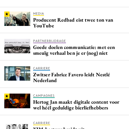
MEDIA
Producent Redbad eist twee ton van
YouTube
PARTNERBIJDRAGE
Goede doelen communicatie: met een
smeuïg verhaal ben je er (nog) niet
CARRIERE
Zwitser Fabrice Favero leidt Nestlé
Nederland
CAMPAGNES
Hertog Jan maakt digitale content voor
wel héél geduldige bierliefhebbers
CARRIERE