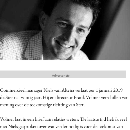
Menu
Home
9 sept: GenAI-training
12 nov: MarketingLive!
Adverteren
Events
Advertentie
Opleidingen
Vacatures
Commercieel manager Niels van Altena verlaat per 1 januari 2019
Academy
de Ster na twintig jaar. Hij en directeur Frank Volmer verschillen van
mening over de toekomstige richting van Ster.
Partners
Topics
Volmer laat in een brief aan relaties weten: 'De laatste tijd heb ik veel
met Niels gesproken over wat verder nodig is voor de toekomst van
Artificial Intelligence