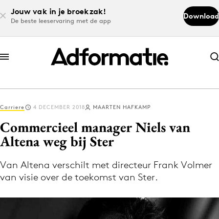
Jouw vak in je broekzak!
Download
De beste leeservaring met de app
Abonneer nu
Abonneer nu
Carriere
4 DECEMBER 2018
MAARTEN HAFKAMP
Log in
Commercieel manager Niels van
Altena weg bij Ster
Download de app
Volg het laatste nieuws via de Adformatie
Van Altena verschilt met directeur Frank Volmer
van visie over de toekomst van Ster.
Nieuws app