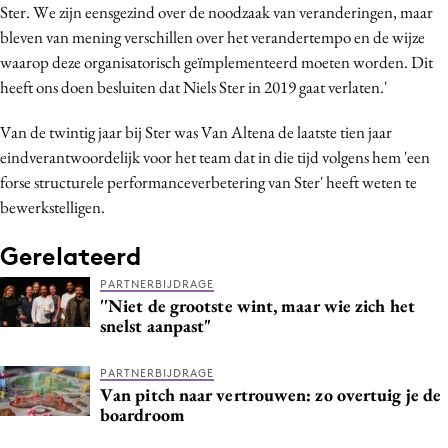
Ster. We zijn eensgezind over de noodzaak van veranderingen, maar
Bureaus
bleven van mening verschillen over het verandertempo en de wijze
Campagnes
waarop deze organisatorisch geïmplementeerd moeten worden. Dit
Carriere
heeft ons doen besluiten dat Niels Ster in 2019 gaat verlaten.'
Contentmarketing
Van de twintig jaar bij Ster was Van Altena de laatste tien jaar
Craft
eindverantwoordelijk voor het team dat in die tijd volgens hem 'een
Customer Experience
forse structurele performanceverbetering van Ster' heeft weten te
Data & Insights
bewerkstelligen.
Design
Gerelateerd
Digital transformation
PARTNERBIJDRAGE
Diversiteit
''Niet de grootste wint, maar wie zich het
Effectiviteit
snelst aanpast"
Gedragsverandering
PARTNERBIJDRAGE
Influencer marketing
Van pitch naar vertrouwen: zo overtuig je de
Interne communicatie
boardroom
Martech