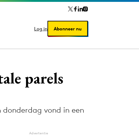
Log in
Log in
Abonneer nu
Abonneer nu
ale parels
n donderdag vond in een
Advertentie