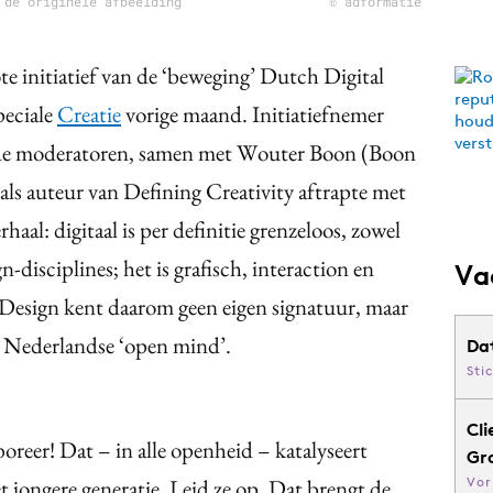
 de originele afbeelding
© adformatie
e initiatief van de ‘beweging’ Dutch Digital
peciale
Creatie
vorige maand. Initiatiefnemer
de moderatoren, samen met Wouter Boon (Boon
ls auteur van Defining Creativity aftrapte met
haal: digitaal is per definitie grenzeloos, zowel
n-disciplines; het is grafisch, interaction en
Va
 Design kent daarom geen eigen signatuur, maar
de Nederlandse ‘open mind’.
Da
Sti
Cli
boreer! Dat – in alle openheid – katalyseert
Gr
et jongere generatie. Leid ze op. Dat brengt de
Vor