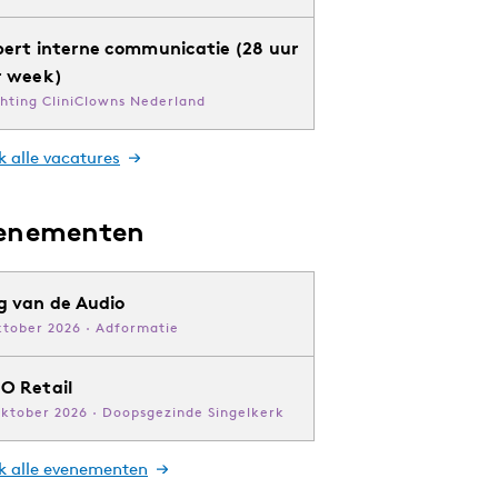
pert interne communicatie (28 uur
r week)
chting CliniClowns Nederland
k alle vacatures
enementen
g van de Audio
ktober 2026 · Adformatie
O Retail
oktober 2026 · Doopsgezinde Singelkerk
jk alle evenementen