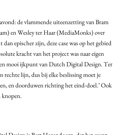
e avond: de vlammende uiteenzetting van Bram
am) en Wesley ter Haar (MediaMonks) over
t dan epischer zijn, deze case was op het gebied
olute kracht van het project was naar eigen
een mooi ijkpunt van Dutch Digital Design. Ter
 rechte lijn, dus bij elke beslissing moet je
den, en doorduwen richting het eind-doel.’ Ook
n knopen.
ital Design is Bert Hagendoorn, dat het event