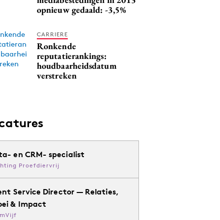
opnieuw gedaald: -3,5%
CARRIERE
Ronkende
reputatierankings:
houdbaarheidsdatum
verstreken
catures
ta- en CRM- specialist
chting Proefdiervrij
ent Service Director — Relaties,
oei & Impact
mVijf