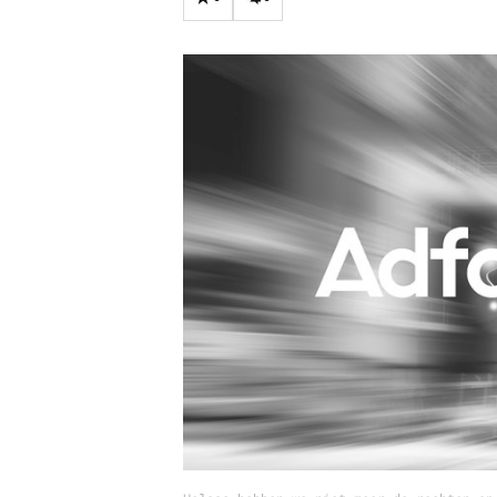
Carriere
Effectiviteit
Contentmarketing
Gedragsverand
Craft
Influencer mar
Customer Experience
Interne commu
Data & Insights
Martech