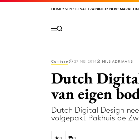
HOME
HOME
9 SEPT: GENAI-TRAINING
9 SEPT: GENAI-TRAINING
12 NOV: MARKETIN
12 NOV: MARKETIN
Carriere
27 MEI 2014
NILS ADRIAANS
Volg het laatste nieuws via de Adformatie N
Dutch Digital
van eigen bo
Topics
Dutch Digital Design ne
Artificial Intelligence
Design
volgepakt Pakhuis de Zw
Bureaus
Digital transf
Campagnes
Diversiteit
0
0