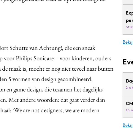
Ex
pe
Sti
Bekij
Jort Schutte van Achtung!, die een sneak
p voor Philips Sonicare – voor kinderen, ouders
Ev
de maak is, mocht er nog niet teveel naar buiten
den 5 vormen van design gecombineerd:
Da
on en game design, die tezamen het dagelijks
2 o
en. Met andere woorden: dat gaat verder dan
CM
haal: ‘We are not designers, we are modern
13 
Beki