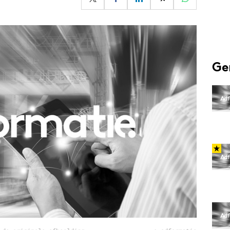
Programmatic
ering
Purpose Marketing
keting
Reputatie & crisis
nicatie
Ge