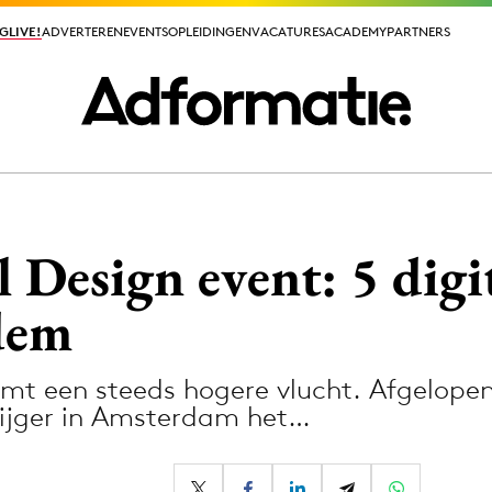
GLIVE!
GLIVE!
ADVERTEREN
ADVERTEREN
EVENTS
EVENTS
OPLEIDINGEN
OPLEIDINGEN
VACATURES
VACATURES
ACADEMY
ACADEMY
PARTNERS
PARTNERS
ieuws app
 Design event: 5 digit
dem
emt een steeds hogere vlucht. Afgelope
Media
ijger in Amsterdam het…
ormation
Merkstrategie
PR