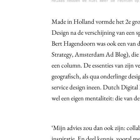
Helaas hebben we niet meer de rechten op
Made in Holland vormde het 2e grot
Design na de verschijning van een s
Bert Hagendoorn was ook een van 
Strategy, Amsterdam Ad Blog), die a
een column. De essenties van zijn ver
geografisch, als qua onderlinge desig
service design ineen. Dutch Digital
wel een eigen mentaliteit: die van 
‘Mijn advies zou dan ook zijn: colla
inspiratie. En deel kennis, vooral m