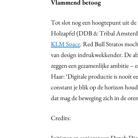
Vlammend betoog
Tot slot nog een hoogtepunt uit d
Holzapfel (DDB & Tribal Amsterd
KLM Space
. Red Bull Stratos moch
van design indrukwekkender. De abs
zeggen een gezamenlijke ambitie – 
Haar: ‘Digitale productie is nooit een
constant je blik op de horizon hou
dat mag de beweging zich in de ore
Credits:
Initiator en aanjager van Dutch Dig