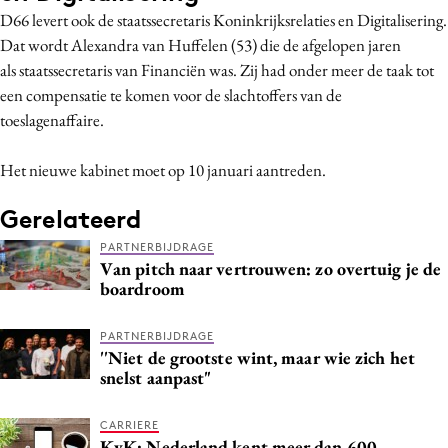
D66 levert ook de staatssecretaris Koninkrijksrelaties en Digitalisering.
Media
Dat wordt Alexandra van Huffelen (53) die de afgelopen jaren
Merkstrategie
als staatssecretaris van Financiën was. Zij had onder meer de taak tot
PR
een compensatie te komen voor de slachtoffers van de
Programmatic
toeslagenaffaire.
Purpose Marketing
Het nieuwe kabinet moet op 10 januari aantreden.
Reputatie & crisis
Gerelateerd
PARTNERBIJDRAGE
Van pitch naar vertrouwen: zo overtuig je de
boardroom
PARTNERBIJDRAGE
''Niet de grootste wint, maar wie zich het
snelst aanpast"
CARRIERE
KvK: Nederland kent meer dan 600