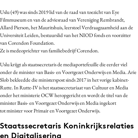
Bureaus
Uslu (49) was sinds 2019 lid van de raad van toezicht van Eye
Campagnes
Filmmuseum en van de adviesraad van Vereniging Rembrandt,
Carriere
Allard Pierson, het Mauritshuis, leerstoel Verdraagzaamheid aan de
Contentmarketing
Universiteit Leiden, bestuurslid van het NIOD fonds en voorzitter
van Corendon Foundation.
Craft
Ze is medeoprichter van familiebedrijf Corendon.
Customer Experience
Data & Insights
Uslu krijgt als staatssecretaris de mediaportefeuille die eerder viel
Design
onder de minister van Basis- en Voortgezet Onderwijs en Media. Arie
Slob bekleedde die ministerspost sinds 2017 in het vorige kabinet-
Digital transformation
Rutte. In Rutte-IV is het staatssecretariaat van Cultuur en Media
Diversiteit
onder het ministerie OCW heropgericht en wordt de titel van de
Effectiviteit
minister Basis- en Voortgezet Onderwijs en Media ingekort
Gedragsverandering
tot minister voor Primair en Voortgezet Onderwijs.
Influencer marketing
Staatssecretaris Koninkrijksrelaties
Interne communicatie
en Digitalisering
Martech