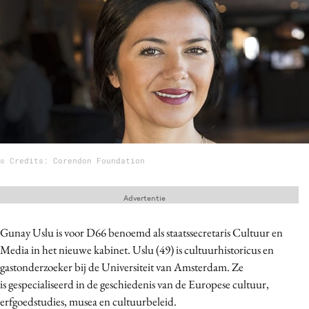
Menu
Home
9 sept: GenAI-training
12 nov: MarketingLive!
Adverteren
© Credits: Corendon Foundation
Events
Opleidingen
Advertentie
Vacatures
Academy
Gunay Uslu is voor D66 benoemd als staatssecretaris Cultuur en
Partners
Media in het nieuwe kabinet. Uslu (49) is cultuurhistoricus en
gastonderzoeker bij de Universiteit van Amsterdam. Ze
Topics
is gespecialiseerd in de geschiedenis van de Europese cultuur,
erfgoedstudies, musea en cultuurbeleid.
Artificial Intelligence