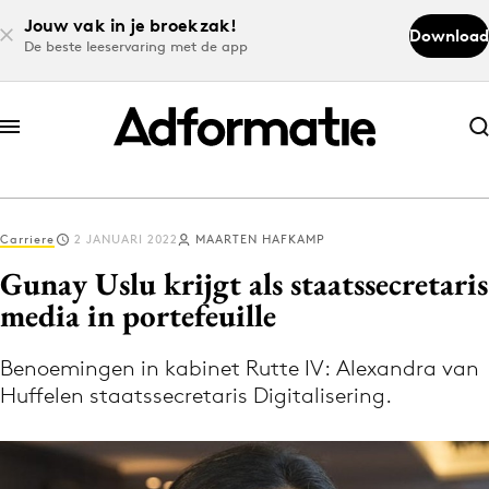
Jouw vak in je broekzak!
Download
De beste leeservaring met de app
Abonneer nu
Abonneer nu
Carriere
2 JANUARI 2022
MAARTEN HAFKAMP
Log in
Gunay Uslu krijgt als staatssecretaris
media in portefeuille
Download de app
Volg het laatste nieuws via de Adformatie
Benoemingen in kabinet Rutte IV: Alexandra van
Huffelen staatssecretaris Digitalisering.
Nieuws app