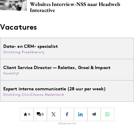
Websites Interview-NSS naar Headweb
Media
Interactive
Merkstrategie
PR
Vacatures
Programmatic
Purpose Marketing
Data- en CRM- specialist
Reputatie & crisis
Stichting Proefdiervrij
Client Service Director — Relaties, Groei & Impact
VormVijf
Expert interne communicatie (28 uur per week)
Stichting CliniClowns Nederland
0
0
Advertentie