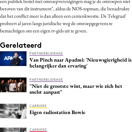
een publiek bestel met omroepverenigingen mag je de omroepen niet
Bureaus
beroven van dit instrument", aldus de NOS-topman, die benadrukte
Campagnes
dat het conflict meer is dan alleen een centenkwestie. De Telegraaf
probeert al jaren langs juridische weg de omroepgegevens te
Carriere
bemachtigen om een eigen tv-gids uit te geven.
Contentmarketing
Craft
Gerelateerd
Customer Experience
PARTNERBIJDRAGE
Data & Insights
Van Pinch naar Apadmi: 'Nieuwsgierigheid is
belangrijker dan ervaring'
Design
Digital transformation
PARTNERBIJDRAGE
Diversiteit
''Niet de grootste wint, maar wie zich het
snelst aanpast"
Effectiviteit
Gedragsverandering
CARRIERE
Eigen radiostation Bowie
Influencer marketing
Interne communicatie
Martech
CARRIERE