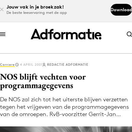
Jouw vak in je broekzak!
Download
De beste leeservaring met de app
Abonneer nu
Abonneer nu
Carriere
4 APRIL 2001
REDACTIE ADFORMATIE
Log in
NOS blijft vechten voor
programmagegevens
Download de app
Volg het laatste nieuws via de Adformatie
De NOS zal zich tot het uiterste blijven verzetten
tegen het vrijgeven van de programmagegevens
Nieuws app
van de omroepen. RvB-voorzitter Gerrit-Jan…