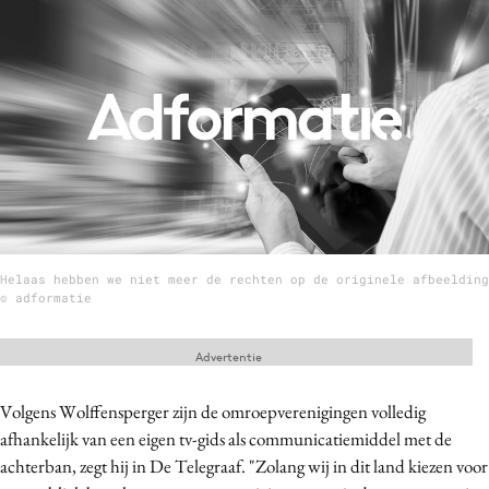
Menu
Home
9 sept: GenAI-training
12 nov: MarketingLive!
Adverteren
Events
Helaas hebben we niet meer de rechten op de originele afbeelding
Opleidingen
© adformatie
Vacatures
Academy
Advertentie
Partners
Volgens Wolffensperger zijn de omroepverenigingen volledig
Topics
afhankelijk van een eigen tv-gids als communicatiemiddel met de
achterban, zegt hij in De Telegraaf. "Zolang wij in dit land kiezen voor
Artificial Intelligence