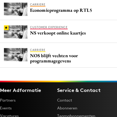
CARRIERE
Economieprogramma op RTL5
CUSTOMER EXPERIENCE
NS verkoopt online kaartjes
CARRIERE
NOS blijft vechten voor
programmagegevens
Meer Adformatie
Service & Contact
Partners
Contact
Events
Abonneren
Vacatures
Teamabonnementen