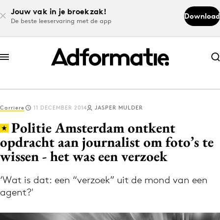
Jouw vak in je broekzak!
Download
De beste leeservaring met de app
Abonneer nu
Abonneer nu
Carriere
11 DECEMBER 2014
JASPER MULDER
Log in
Politie Amsterdam ontkent
opdracht aan journalist om foto’s te
wissen - het was een verzoek
Download de app
Volg het laatste nieuws via de Adformatie
‘Wat is dat: een “verzoek” uit de mond van een
Nieuws app
agent?'