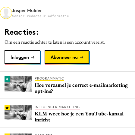
Media
Jasper Mulder
Merkstrategie
Senior redacteur Adformatie
PR
Reacties:
Programmatic
Om een reactie achter te laten is een account vereist.
Purpose Marketing
Reputatie & crisis
Inloggen
Abonneer nu
PROGRAMMATIC
Hoe verzamel je correct e-mailmarketing
opt-ins?
INFLUENCER MARKETING
KLM weet hoe je een YouTube-kanaal
inricht