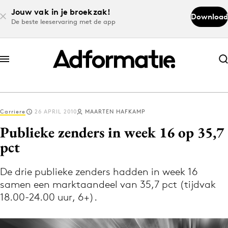
Jouw vak in je broekzak!
Download
De beste leeservaring met de app
Abonneer nu
Abonneer nu
Carriere
26 APRIL 2010
MAARTEN HAFKAMP
Log in
Publieke zenders in week 16 op 35,7
pct
Download de app
Volg het laatste nieuws via de Adformatie
De drie publieke zenders hadden in week 16
samen een marktaandeel van 35,7 pct (tijdvak
Nieuws app
18.00-24.00 uur, 6+).