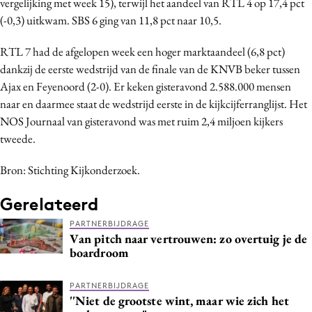
vergelijking met week 15), terwijl het aandeel van RTL 4 op 17,4 pct
Bureaus
(-0,3) uitkwam. SBS 6 ging van 11,8 pct naar 10,5.
Campagnes
RTL 7 had de afgelopen week een hoger marktaandeel (6,8 pct)
Carriere
dankzij de eerste wedstrijd van de finale van de KNVB beker tussen
Contentmarketing
Ajax en Feyenoord (2-0). Er keken gisteravond 2.588.000 mensen
Craft
naar en daarmee staat de wedstrijd eerste in de kijkcijferranglijst. Het
Customer Experience
NOS Journaal van gisteravond was met ruim 2,4 miljoen kijkers
tweede.
Data & Insights
Design
Bron: Stichting Kijkonderzoek.
Digital transformation
Gerelateerd
Diversiteit
Effectiviteit
PARTNERBIJDRAGE
Van pitch naar vertrouwen: zo overtuig je de
Gedragsverandering
boardroom
Influencer marketing
Interne communicatie
PARTNERBIJDRAGE
''Niet de grootste wint, maar wie zich het
Martech