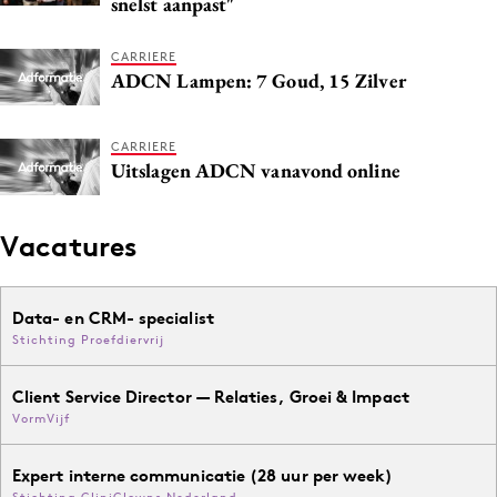
snelst aanpast"
Media
Merkstrategie
CARRIERE
ADCN Lampen: 7 Goud, 15 Zilver
PR
Programmatic
CARRIERE
Purpose Marketing
Uitslagen ADCN vanavond online
Reputatie & crisis
Vacatures
Data- en CRM- specialist
Stichting Proefdiervrij
Client Service Director — Relaties, Groei & Impact
VormVijf
Expert interne communicatie (28 uur per week)
Stichting CliniClowns Nederland