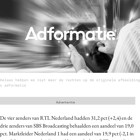
Menu
Home
9 sept: GenAI-training
12 nov: MarketingLive!
Adverteren
Events
Helaas hebben we niet meer de rechten op de originele afbeelding
Opleidingen
© adformatie
Vacatures
Academy
Advertentie
Partners
De vier zenders van RTL Nederland hadden 31,2 pct (+2,4) en de
Topics
drie zenders van SBS Broadcasting behaalden een aandeel van 19,0
pct. Marktleider Nederland 1 had een aandeel van 19,9 pct (-2,1 in
Artificial Intelligence