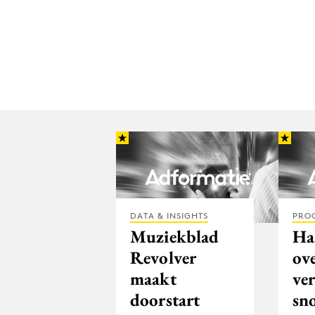
DATA & INSIGHTS
PRO
Muziekblad
Ha
Revolver
ov
maakt
ve
doorstart
sn