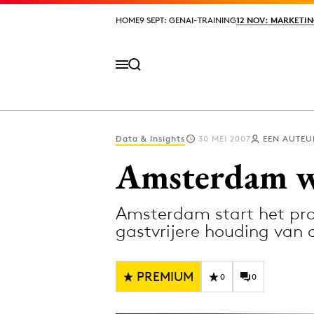
HOME
HOME
9 SEPT: GENAI-TRAINING
9 SEPT: GENAI-TRAINING
12 NOV: MARKETIN
12 NOV: MARKETIN
Data & Insights
30 MEI 2007
EEN AUTEU
Volg het laatste nieuws via de Adformatie N
Amsterdam we
Amsterdam start het proj
Topics
gastvrijere houding van a
Artificial Intelligence
Design
Bureaus
Digital transf
PREMIUM
0
0
Campagnes
Diversiteit