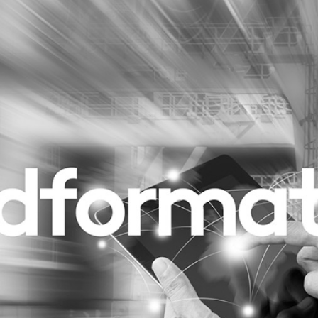
Programmatic
ering
Purpose Marketing
keting
Reputatie & crisis
nicatie