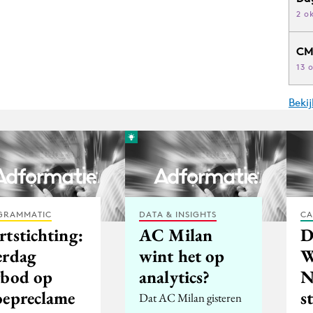
2 o
CM
13 
Beki
GRAMMATIC
DATA & INSIGHTS
CA
rtstichting:
AC Milan
D
erdag
wint het op
W
rbod op
analytics?
N
oepreclame
s
Dat AC Milan gisteren