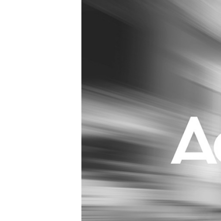
Carriere
Effectiviteit
Contentmarketing
Gedragsverand
Craft
Influencer mar
Customer Experience
Interne commu
Data & Insights
Martech