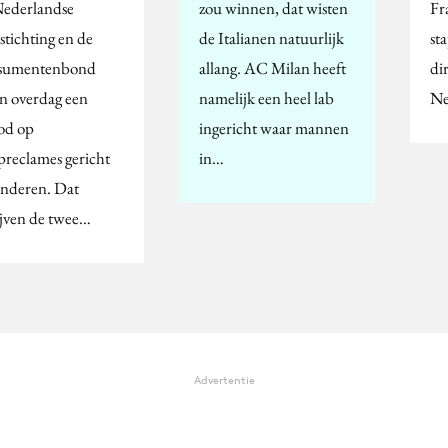
ederlandse
zou winnen, dat wisten
Fr
stichting en de
de Italianen natuurlijk
st
sumentenbond
allang. AC Milan heeft
di
en overdag een
namelijk een heel lab
Ne
od op
ingericht waar mannen
preclames gericht
in…
inderen. Dat
ijven de twee…
Advertentie