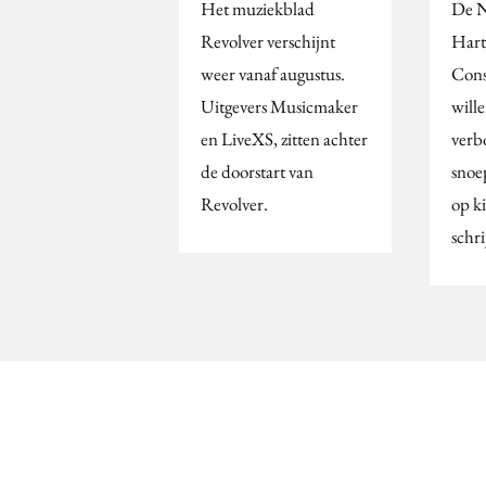
Het muziekblad
De N
Revolver verschijnt
Hart
weer vanaf augustus.
Con
Uitgevers Musicmaker
will
en LiveXS, zitten achter
verb
de doorstart van
snoe
Revolver.
op k
schr