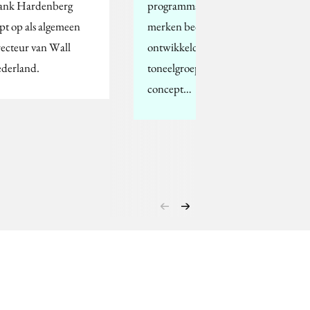
ank Hardenberg
programma's voor grote
apt op als algemeen
merken bedenkt,
recteur van Wall
ontwikkelde voor
derland.
toneelgroep Alaska een
concept…