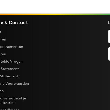
ce & Contact
t
ren
bonnementen
eren
stelde Vragen
y Statement
 Statement
ne Voorwaarden
pp
dformatie.nl je
-favoriet
instellingen