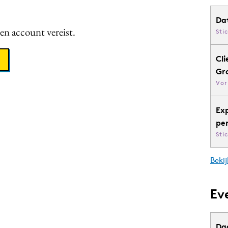
Da
een account vereist.
Sti
Cli
Gr
Vor
Ex
pe
Sti
Bekij
Ev
Da