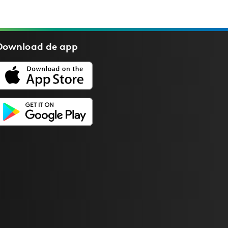
Download de
app