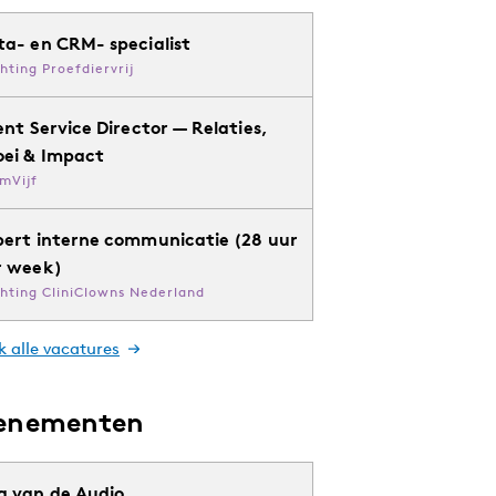
ta- en CRM- specialist
chting Proefdiervrij
ent Service Director — Relaties,
oei & Impact
mVijf
pert interne communicatie (28 uur
r week)
chting CliniClowns Nederland
k alle vacatures
enementen
g van de Audio