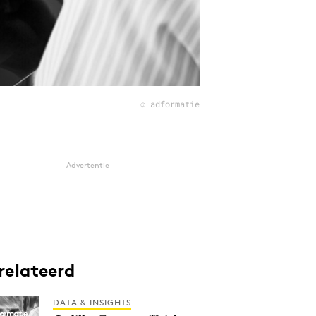
© adformatie
Advertentie
relateerd
DATA & INSIGHTS