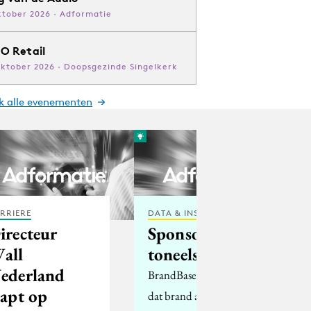
ktober 2026 · Adformatie
O Retail
oktober 2026 · Doopsgezinde Singelkerk
jk alle evenementen
RRIERE
DATA & INSIGHTS
irecteur
Sponsor een
all
toneelstuk!
ederland
BrandBase, een bedrijf
tapt op
dat brand activation-