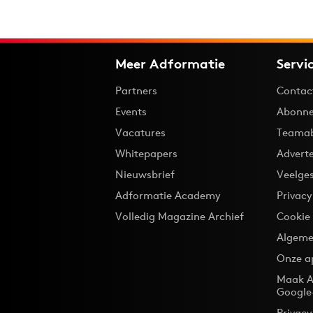
Meer Adformatie
Servi
Partners
Contac
Events
Abonne
Vacatures
Teama
Whitepapers
Advert
Nieuwsbrief
Veelge
Adformatie Academy
Privac
Volledig Magazine Archief
Cookie
Algeme
Onze a
Maak A
Google
Privacy