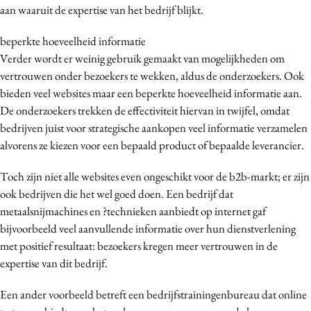
aan waaruit de expertise van het bedrijf blijkt.
Media
Merkstrategie
beperkte hoeveelheid informatie
PR
Verder wordt er weinig gebruik gemaakt van mogelijkheden om
vertrouwen onder bezoekers te wekken, aldus de onderzoekers. Ook
Programmatic
bieden veel websites maar een beperkte hoeveelheid informatie aan.
Purpose Marketing
De onderzoekers trekken de effectiviteit hiervan in twijfel, omdat
Reputatie & crisis
bedrijven juist voor strategische aankopen veel informatie verzamelen
alvorens ze kiezen voor een bepaald product of bepaalde leverancier.
Toch zijn niet alle websites even ongeschikt voor de b2b-markt; er zijn
ook bedrijven die het wel goed doen. Een bedrijf dat
metaalsnijmachines en ?technieken aanbiedt op internet gaf
bijvoorbeeld veel aanvullende informatie over hun dienstverlening
met positief resultaat: bezoekers kregen meer vertrouwen in de
expertise van dit bedrijf.
Een ander voorbeeld betreft een bedrijfstrainingenbureau dat online