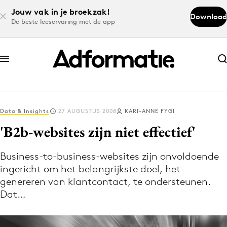
Jouw vak in je broekzak!
Download
De beste leeservaring met de app
Abonneer nu
Abonneer nu
Data & Insights
27 AUGUSTUS 2008
KARI-ANNE FYGI
Log in
'B2b-websites zijn niet effectief'
Business-to-business-websites zijn onvoldoende
Download de app
ingericht om het belangrijkste doel, het
Volg het laatste nieuws via de Adformatie
genereren van klantcontact, te ondersteunen.
Nieuws app
Dat…