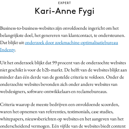
EXPERT
Bureaus
Kari-Anne Fygi
Campagnes
Carriere
Business-to-business-websites zijn onvoldoende ingericht om het
Contentmarketing
belangrijkste doel, het genereren van klantcontact, te ondersteunen.
Craft
Dat blijkt uit
onderzoek door zoekmachine-optimalisatiebureau
Customer Experience
Indenty
.
Data & Insights
Uit het onderzoek blijkt dat 99 procent van de onderzochte websites
Design
niet geschikt is voor de b2b-markt. De helft van de websites blijkt aan
Digital transformation
minder dan één derde van de gestelde criteria te voldoen. Onder de
Diversiteit
onderzochte websites bevonden zich onder andere websites van
webdesigners, software-ontwikkelaars en reclamebureaus.
Effectiviteit
Gedragsverandering
Criteria waarop de meeste bedrijven een onvoldoende scoorden,
Influencer marketing
waren het opnemen van referenties, testimonials, case studies,
Interne communicatie
whitepapers, nieuwsberichten op websites en het aangeven van het
onderscheidend vermogen. Eén vijfde van de websites biedt content
Martech