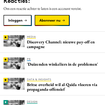
Reacties:
Om een reactie achter te laten is een account vereist.
Inloggen
Abonneer nu
MEDIA
Discovery Channel: nieuwe pay-off en
campagne
PR
'Duizenden winkeliers in de problemen'
DATA & INSIGHTS
Britse overheid wil al-Qaida vloeren via
propaganda-offensief
DESIGN