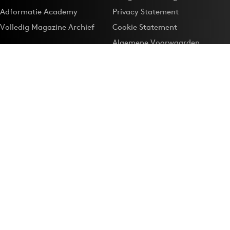
Adformatie Academy
Privacy Statement
Volledig Magazine Archief
Cookie Statement
Algemene Voorwaarden
Onze app
Maak Adformatie.nl je
Google-favoriet
Privacyinstellingen
Download de
Adformatie Nieuws App