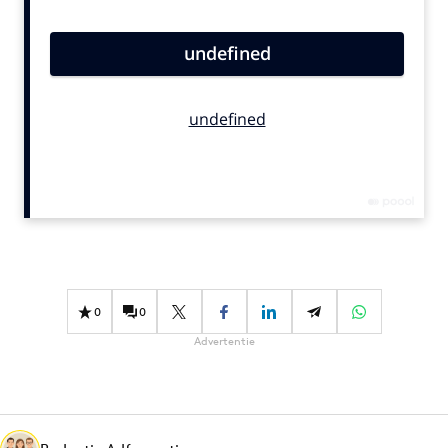
Bureaus
Campagnes
Carriere
Contentmarketing
Craft
Customer Experience
Data & Insights
Design
Digital transformation
Diversiteit
0
0
Effectiviteit
Advertentie
Gedragsverandering
Influencer marketing
Interne communicatie
Martech