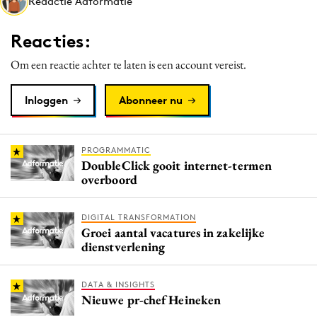
Redactie Adformatie
Media
Merkstrategie
Reacties:
PR
Om een reactie achter te laten is een account vereist.
Programmatic
Purpose Marketing
Inloggen
Abonneer nu
Reputatie & crisis
PROGRAMMATIC
DoubleClick gooit internet-termen
overboord
DIGITAL TRANSFORMATION
Groei aantal vacatures in zakelijke
dienstverlening
DATA & INSIGHTS
Nieuwe pr-chef Heineken