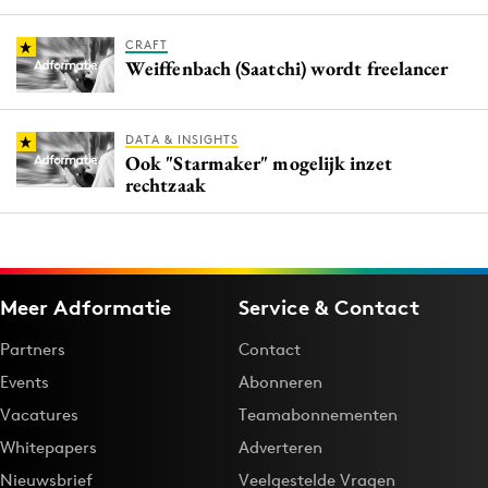
CRAFT
Weiffenbach (Saatchi) wordt freelancer
DATA & INSIGHTS
Ook "Starmaker" mogelijk inzet
rechtzaak
Meer Adformatie
Service & Contact
Partners
Contact
Events
Abonneren
Vacatures
Teamabonnementen
Whitepapers
Adverteren
Nieuwsbrief
Veelgestelde Vragen