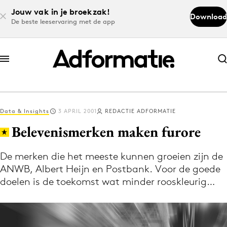
Jouw vak in je broekzak!
Download
De beste leeservaring met de app
Abonneer nu
Abonneer nu
Data & Insights
3 APRIL 2001
REDACTIE ADFORMATIE
Log in
Belevenismerken maken furore
De merken die het meeste kunnen groeien zijn de
Download de app
ANWB, Albert Heijn en Postbank. Voor de goede
Volg het laatste nieuws via de Adformatie
doelen is de toekomst wat minder rooskleurig…
Nieuws app