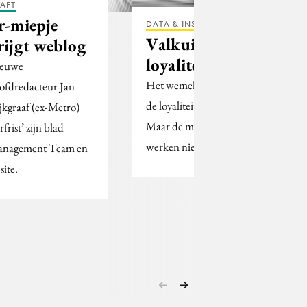
AFT
r-miepje
DATA & INSIGHTS
Valkuilen
rijgt weblog
loyaliteitsprogramma’
euwe
Het wemelt vandaag de dag van
ofdredacteur Jan
de loyaliteitsprogramma’s.
jkgraaf (ex-Metro)
Maar de meeste daarvan
rfrist’ zijn blad
werken niet of nauwelijks.
nagement Team en
site.