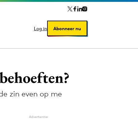
Log in
Log in
Abonneer nu
Abonneer nu
behoeften?
 de zin even op me
Advertentie