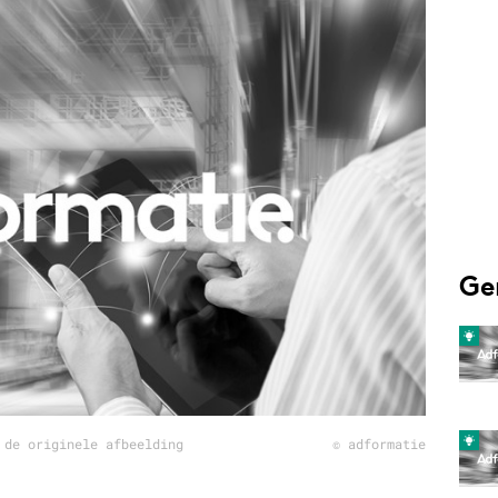
Programmatic
ering
Purpose Marketing
keting
Reputatie & crisis
nicatie
Ge
 de originele afbeelding
© adformatie