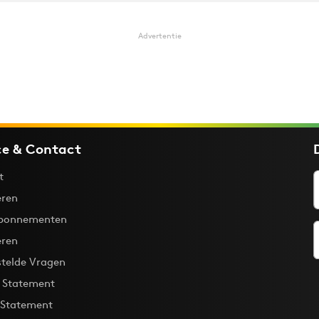
Advertentie
ce & Contact
t
ren
bonnementen
eren
stelde Vragen
y Statement
 Statement