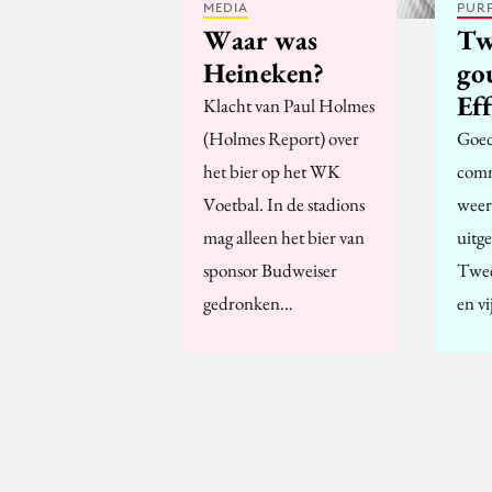
MEDIA
PUR
Waar was
Tw
Heineken?
go
Eff
Klacht van Paul Holmes
(Holmes Report) over
Goed
het bier op het WK
comm
Voetbal. In de stadions
weer
mag alleen het bier van
uitge
sponsor Budweiser
Twee
gedronken…
en vi