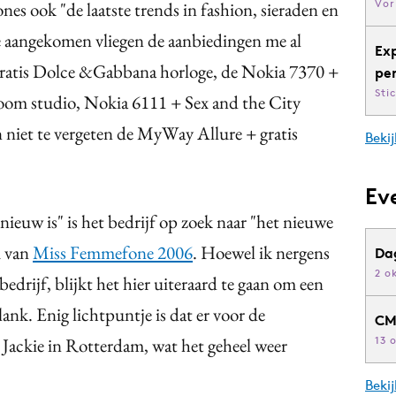
Vor
nes ook "de laatste trends in fashion, sieraden en
e aangekomen vliegen de aanbiedingen me al
Ex
ratis Dolce &Gabbana horloge, de Nokia 7370 +
pe
Sti
om studio, Nokia 6111 + Sex and the City
iet te vergeten de MyWay Allure + gratis
Bekij
Ev
euw is" is het bedrijf op zoek naar "het nieuwe
m van
Miss Femmefone 2006
. Hoewel ik nergens
Da
2 o
edrijf, blijkt het hier uiteraard te gaan om een
lank. Enig lichtpuntje is dat er voor de
CM
Jackie in Rotterdam, wat het geheel weer
13 
Beki