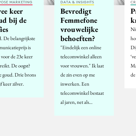
POSE MARKETING
DATA & INSIGHTS
CR
ee keer
Bevredigt
P
ud bij de
Femmefone
k
ies
vrouwelijke
Ni
behoeften?
. De belangrijkste
ho
unicatieprijs is
"Eindelijk een online
Di
 voor de 23e keer
telecomwinkel alleen
‘ve
reikt. De oogst?
voor vrouwen." Ik laat
Ma
 goud. Drie brons
de zin even op me
de 
jf keer zilver.
inwerken. Een
telecomwinkel bestaat
al jaren, net als…