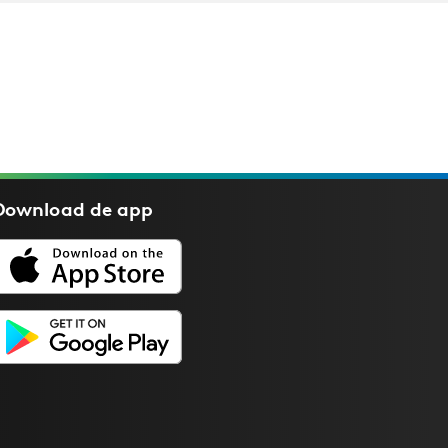
Download de
app