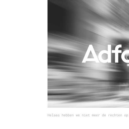
Carriere
Effectiviteit
Contentmarketing
Gedragsverand
Craft
Influencer mar
Customer Experience
Interne commu
Data & Insights
Martech
Helaas hebben we niet meer de rechten op