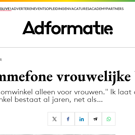
GLIVE!
GLIVE!
ADVERTEREN
ADVERTEREN
EVENTS
EVENTS
OPLEIDINGEN
OPLEIDINGEN
VACATURES
VACATURES
ACADEMY
ACADEMY
PARTNERS
PARTNERS
R
ieuws app
mmefone vrouwelijke 
ecomwinkel alleen voor vrouwen." Ik laat
kel bestaat al jaren, net als…
Media
ormation
Merkstrategie
PR