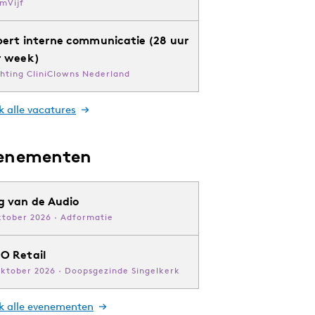
mVijf
pert interne communicatie (28 uur
r week)
chting CliniClowns Nederland
k alle vacatures
enementen
g van de Audio
ktober 2026 · Adformatie
O Retail
oktober 2026 · Doopsgezinde Singelkerk
jk alle evenementen